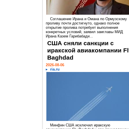
Соглашение Ирана и Омана по Ормузскому
проливу почти достигнуто, однако полное
открытие пролива потребует выполнения
конкретных условий, заявил замглавы МИД
Ирана Казем Гарибабади...
США сняли санкции с
иракской авиакомпании Fl
Baghdad
2026-08-06
ria.ru
Минфин США исключил иракскую