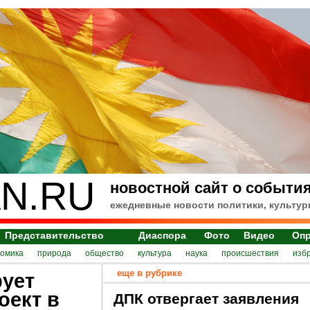
N.RU
новостной сайт о события
ежедневные новости политики, культур
Представительство
Диаспора
Фото
Видео
Оп
номика
природа
общество
культура
наука
происшествия
изб
еще в рубрике
ует
оект в
ДПК отвергает заявления