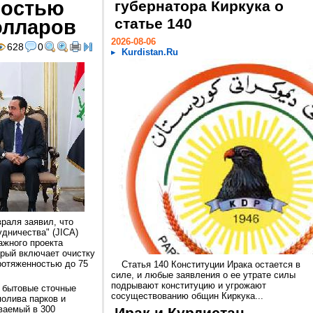
мостью
губернатора Киркука о
олларов
статье 140
2026-08-06
628
0
Kurdistan.Ru
раля заявил, что
дничества" (JICA)
ажного проекта
рый включает очистку
ротяженностью до 75
Статья 140 Конституции Ирака остается в
силе, и любые заявления о ее утрате силы
подрывают конституцию и угрожают
о бытовые сточные
сосуществованию общин Киркука...
полива парков и
ваемый в 300