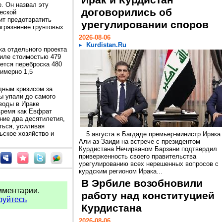
Ирак и Курдистан
. Он назвал эту
договорились об
еской
ит предотвратить
урегулировании споров
агрязнение грунтовых
2026-08-06
Kurdistan.Ru
ка отдельного проекта
биле стоимостью 479
ется переброска 480
римерно 1,5
.
дным кризисом за
ы упали до самого
 воды в Ираке
 время как Евфрат
ние два десятилетия,
ться, усиливая
ьское хозяйство и
5 августа в Багдаде премьер-министр Ирака
Али аз-Заиди на встрече с президентом
Курдистана Нечирваном Барзани подтвердил
приверженность своего правительства
урегулированию всех нерешенных вопросов с
курдским регионом Ирака...
В Эрбиле возобновили
мментарии.
работу над конституцией
руйтесь
Курдистана
2026-08-06