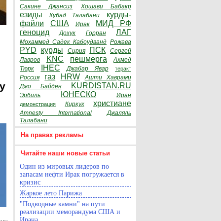
Сакине Джансиз
Хошави Бабакр
езиды
курды-
Кубад Талабани
файли
США
МИД РФ
Ирак
геноцид
ЛАГ
Дохук
Горран
Мохаммед Садек Кабоудванд
Рожава
PYD
курды
ПСК
Сирия
Сергей
KNC
пешмерга
Лавров
Ахмед
IHEC
Тюрк
Джабар Явар
теракт
газ
HRW
Россия
Ашти Хаврами
y
KURDISTAN.RU
Джо Байден
ЮНЕСКО
Эрбиль
Иран
христиане
Киркук
демонстрация
Amnesty International
Джаляль
Талабани
На правах рекламы
Читайте наши новые статьи
Один из мировых лидеров по
запасам нефти Ирак погружается в
кризис
Жаркое лето Парижа
"Подводные камни" на пути
реализации меморандума США и
Ирана