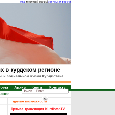
RSS
текстовый режим
мобильная версия
х в курдском регионе
ы и социальной жизни Курдистана
росы
Архив
Книги
Контакты
ранное
другие возможности
Прямая трансляция KurdistanTV