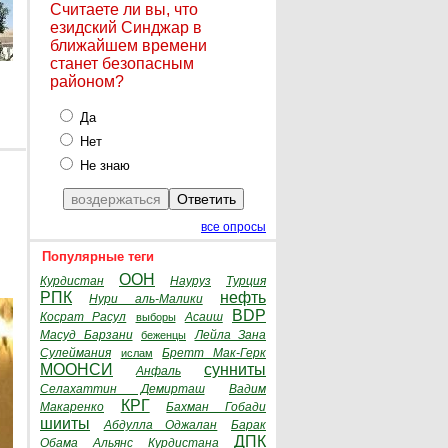
Считаете ли вы, что
езидский Синджар в
ближайшем времени
станет безопасным
районом?
Да
Нет
Не знаю
все опросы
Популярные теги
ООН
Курдистан
Науруз
Турция
РПК
нефть
Нури аль-Малики
BDP
Косрат Расул
Асаиш
выборы
Масуд Барзани
Лейла Зана
беженцы
Сулеймания
Бретт Мак-Герк
ислам
МООНСИ
сунниты
Анфаль
Селахаттин Демирташ
Вадим
КРГ
Макаренко
Бахман Гобади
шииты
Абдулла Оджалан
Барак
ДПК
Обама
Альянс Курдистана