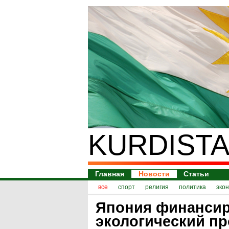
KURDISTA
Главная
Новости
Статьи
все
спорт
религия
политика
эко
Япония финансир
экологический пр