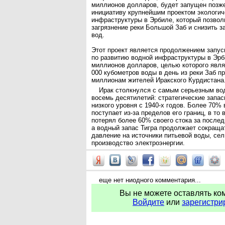
миллионов долларов, будет запущен позже
инициативу крупнейшим проектом экологич
инфраструктуры в Эрбиле, который позвол
загрязнение реки Большой Заб и снизить з
вод.
Этот проект является продолжением запус
по развитию водной инфраструктуры в Эр
миллионов долларов, целью которого явля
000 кубометров воды в день из реки Заб п
миллионам жителей Иракского Курдистана
Ирак столкнулся с самым серьезным во
восемь десятилетий: стратегические запас
низкого уровня с 1940-х годов. Более 70%
поступает из-за пределов его границ, в то
потерял более 60% своего стока за послед
а водный запас Тигра продолжает сокраща
давление на источники питьевой воды, сел
производство электроэнергии.
еще нет ниодного комментария...
Вы не можете оставлять ко
Войдите
или
зарегистри