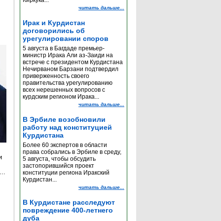
Киркука...
читать дальше...
Ирак и Курдистан
договорились об
урегулировании споров
5 августа в Багдаде премьер-
министр Ирака Али аз-Заиди на
встрече с президентом Курдистана
Нечирваном Барзани подтвердил
приверженность своего
правительства урегулированию
всех нерешенных вопросов с
курдским регионом Ирака...
читать дальше...
В Эрбиле возобновили
работу над конституцией
Курдистана
Более 60 экспертов в области
права собрались в Эрбиле в среду,
и
5 августа, чтобы обсудить
застопорившийся проект
..
конституции региона Иракский
Курдистан...
читать дальше...
е
В Курдистане расследуют
повреждение 400-летнего
дуба