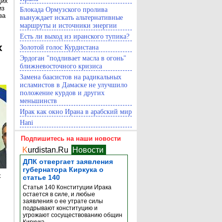
щих
из
Блокада Ормузского пролива
за
вынуждает искать альтернативные
маршруты и источники энергии
Есть ли выход из иранского тупика?
х
Золотой голос Курдистана
Эрдоган "подливает масла в огонь"
ближневосточного кризиса
Замена баасистов на радикальных
исламистов в Дамаске не улучшило
положение курдов и других
меньшинств
Ирак как окно Ирана в арабский мир
Hani
Подпишитесь на наши новости
K
urdistan.Ru
Новости
ДПК отвергает заявления
губернатора Киркука о
х
статье 140
Статья 140 Конституции Ирака
остается в силе, и любые
заявления о ее утрате силы
подрывают конституцию и
угрожают сосуществованию общин