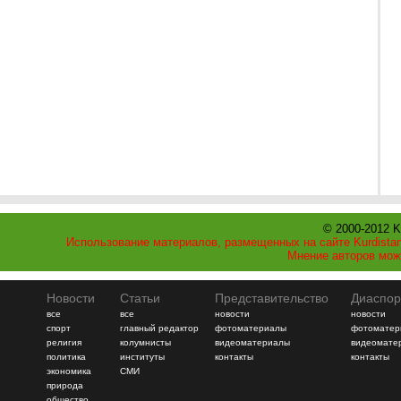
© 2000-2012 K
Использование материалов, размещенных на сайте Kurdistan
Мнение авторов мож
Новости
Статьи
Представительство
Диаспор
все
все
новости
новости
спорт
главный редактор
фотоматериалы
фотоматер
религия
колумнисты
видеоматериалы
видеомате
политика
институты
контакты
контакты
экономика
СМИ
природа
общество