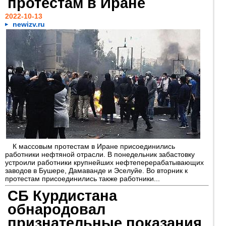
протестам в Иране
2022-10-13
newizv.ru
К массовым протестам в Иране присоединились
работники нефтяной отрасли. В понедельник забастовку
устроили работники крупнейших нефтеперерабатывающих
заводов в Бушере, Дамаванде и Эселуйе. Во вторник к
протестам присоединились также работники...
СБ Курдистана
обнародовал
признательные показания