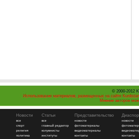
© 2000-2012 K
Использование материалов, размещенных на сайте Kurdistan
Мнение авторов мож
Новости
Статьи
Представительство
Диаспор
все
все
новости
новости
спорт
главный редактор
фотоматериалы
фотоматер
религия
колумнисты
видеоматериалы
видеомате
политика
институты
контакты
контакты