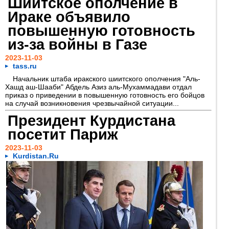
Шиитское ополчение в
Ираке объявило
повышенную готовность
из-за войны в Газе
2023-11-03
tass.ru
Начальник штаба иракского шиитского ополчения "Аль-
Хашд аш-Шааби" Абдель Азиз аль-Мухаммадави отдал
приказ о приведении в повышенную готовность его бойцов
на случай возникновения чрезвычайной ситуации...
Президент Курдистана
посетит Париж
2023-11-03
Kurdistan.Ru