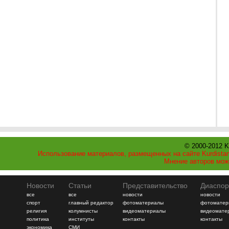
© 2000-2012 K
Использование материалов, размещенных на сайте Kurdistan
Мнение авторов мож
Новости
Статьи
Представительство
Диаспор
все
все
новости
новости
спорт
главный редактор
фотоматериалы
фотоматер
религия
колумнисты
видеоматериалы
видеомате
политика
институты
контакты
контакты
экономика
СМИ