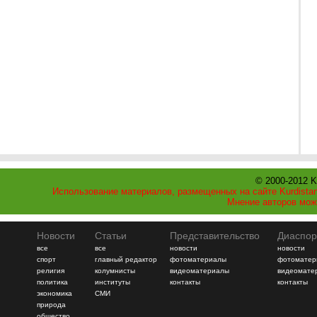
© 2000-2012 K
Использование материалов, размещенных на сайте Kurdistan
Мнение авторов мож
Новости
Статьи
Представительство
Диаспор
все
все
новости
новости
спорт
главный редактор
фотоматериалы
фотоматер
религия
колумнисты
видеоматериалы
видеомате
политика
институты
контакты
контакты
экономика
СМИ
природа
общество