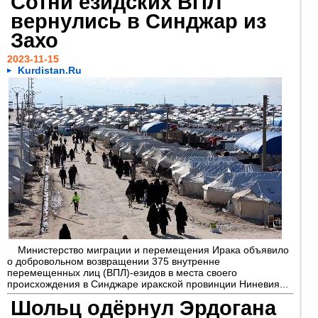
Сотни езидских ВПЛ
вернулись в Синджар из
Захо
2023-11-15
Kurdistan.Ru
Министерство миграции и перемещения Ирака объявило
о добровольном возвращении 375 внутренне
перемещенных лиц (ВПЛ)-езидов в места своего
происхождения в Синджаре иракской провинции Ниневия...
Шольц одëрнул Эрдогана