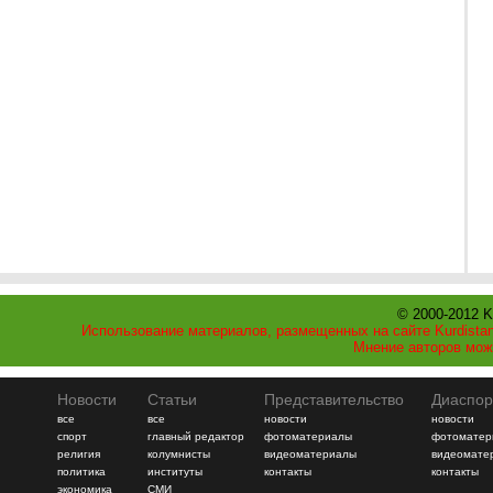
© 2000-2012 K
Использование материалов, размещенных на сайте Kurdistan
Мнение авторов мож
Новости
Статьи
Представительство
Диаспор
все
все
новости
новости
спорт
главный редактор
фотоматериалы
фотоматер
религия
колумнисты
видеоматериалы
видеомате
политика
институты
контакты
контакты
экономика
СМИ