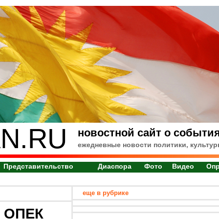
N.RU
новостной сайт о события
ежедневные новости политики, культур
Представительство
Диаспора
Фото
Видео
Оп
еще в рубрике
и ОПЕК