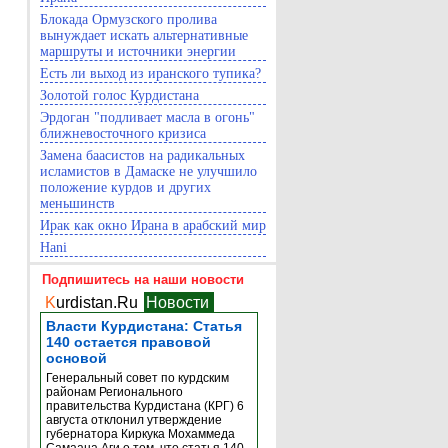
Блокада Ормузского пролива
вынуждает искать альтернативные
маршруты и источники энергии
Есть ли выход из иранского тупика?
Золотой голос Курдистана
Эрдоган "подливает масла в огонь"
ближневосточного кризиса
Замена баасистов на радикальных
исламистов в Дамаске не улучшило
положение курдов и других
меньшинств
Ирак как окно Ирана в арабский мир
Hani
Подпишитесь на наши новости
K
urdistan.Ru
Новости
Власти Курдистана: Статья
140 остается правовой
основой
Генеральный совет по курдским
районам Регионального
правительства Курдистана (КРГ) 6
августа отклонил утверждение
губернатора Киркука Мохаммеда