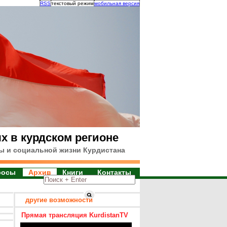
RSS
текстовый режим
мобильная версия
х в курдском регионе
ы и социальной жизни Курдистана
росы
Архив
Книги
Контакты
другие возможности
Прямая трансляция KurdistanTV