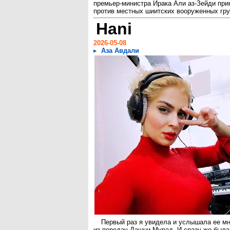
премьер-министра Ирака Али аз-Зейди при
против местных шиитских вооруженных гру
Hani
2026-05-08
Аза Авдали
Первый раз я увидела и услышала ее мн
из передач Дашни Мурад. И сразу же была