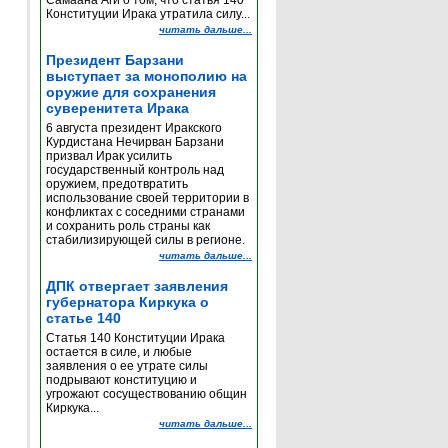
Самаана Аги о том, что статья 140
Конституции Ирака утратила силу...
читать дальше...
Президент Барзани
выступает за монополию на
оружие для сохранения
суверенитета Ирака
6 августа президент Иракского
Курдистана Нечирван Барзани
призвал Ирак усилить
государственный контроль над
оружием, предотвратить
использование своей территории в
конфликтах с соседними странами
и сохранить роль страны как
стабилизирующей силы в регионе.
читать дальше...
ДПК отвергает заявления
губернатора Киркука о
статье 140
Статья 140 Конституции Ирака
остается в силе, и любые
заявления о ее утрате силы
подрывают конституцию и
угрожают сосуществованию общин
Киркука...
читать дальше...