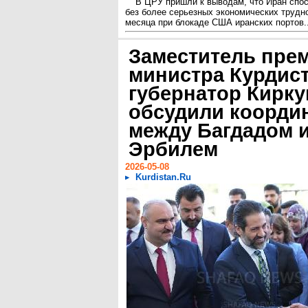
В ЦРУ пришли к выводам, что Иран спо
без более серьезных экономических трудн
месяца при блокаде США иранских портов..
Заместитель пре
министра Курдист
губернатор Кирку
обсудили коорди
между Багдадом 
Эрбилем
2026-05-08
Kurdistan.Ru