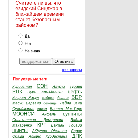
Считаете ли вы, что
езидский Синджар в
ближайшем времени
станет безопасным
районом?
Да
Нет
Не знаю
все опросы
Популярные теги
ООН
Курдистан
Науруз
Турция
РПК
нефть
Нури аль-Малики
BDP
Косрат Расул
Асаиш
выборы
Масуд Барзани
Лейла Зана
беженцы
Сулеймания
Бретт Мак-Герк
ислам
МООНСИ
сунниты
Анфаль
Селахаттин Демирташ
Вадим
КРГ
Макаренко
Бахман Гобади
шииты
Абдулла Оджалан
Барак
ДПК
Обама
Альянс Курдистана