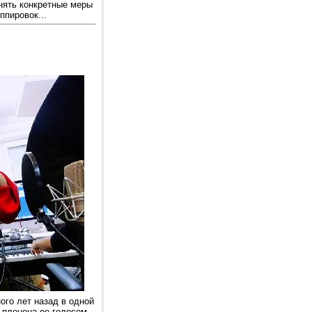
нять конкретные меры
ппировок...
ого лет назад в одной
 пленена ее голосом,