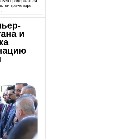
собен продержаться
остей три-четыре
.
мьер-
ана и
ка
нацию
и