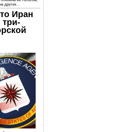
а других...
что Иран
 три-
орской