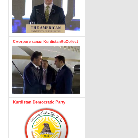
Смотрите канал KurdistanRuCollect
Kurdistan Democratic Party