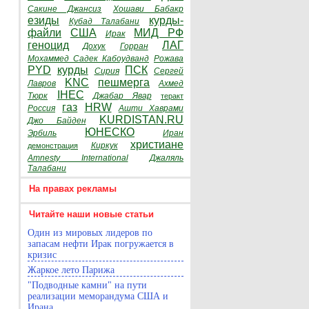
Сакине Джансиз
Хошави Бабакр
езиды
курды-
Кубад Талабани
файли
США
МИД РФ
Ирак
геноцид
ЛАГ
Дохук
Горран
Мохаммед Садек Кабоудванд
Рожава
PYD
курды
ПСК
Сирия
Сергей
KNC
пешмерга
Лавров
Ахмед
IHEC
Тюрк
Джабар Явар
теракт
газ
HRW
Россия
Ашти Хаврами
KURDISTAN.RU
Джо Байден
ЮНЕСКО
Эрбиль
Иран
христиане
Киркук
демонстрация
Amnesty International
Джаляль
Талабани
На правах рекламы
Читайте наши новые статьи
Один из мировых лидеров по
запасам нефти Ирак погружается в
кризис
Жаркое лето Парижа
"Подводные камни" на пути
реализации меморандума США и
Ирана