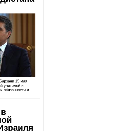
Барзани 15 мая
й учителей и
х обязанности и
 в
ной
Израиля