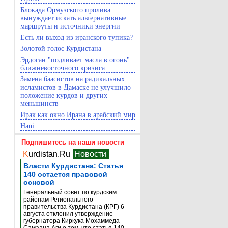
Блокада Ормузского пролива
вынуждает искать альтернативные
маршруты и источники энергии
Есть ли выход из иранского тупика?
Золотой голос Курдистана
Эрдоган "подливает масла в огонь"
ближневосточного кризиса
Замена баасистов на радикальных
исламистов в Дамаске не улучшило
положение курдов и других
меньшинств
Ирак как окно Ирана в арабский мир
Hani
Подпишитесь на наши новости
K
urdistan.Ru
Новости
Власти Курдистана: Статья
140 остается правовой
основой
Генеральный совет по курдским
районам Регионального
правительства Курдистана (КРГ) 6
августа отклонил утверждение
губернатора Киркука Мохаммеда