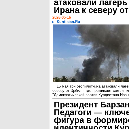
атаковали лагерь
Ирана к северу о
2026-05-16
Kurdistan.Ru
15 мая три беспилотника атаковали лаге
северу от Эрбиля, где проживают семьи ч
"Демократической партии Курдистана Ирана
Президент Барзан
Педагоги — ключ
фигура в формир
идентичности Ку