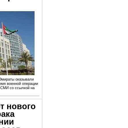
 Эмираты оказывали
емя военной операции
 СМИ со ссылкой на
т нового
рака
ении