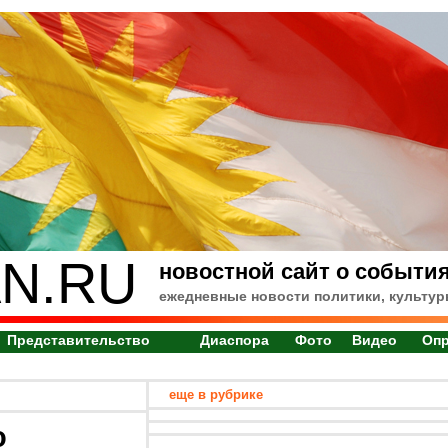
N.RU
новостной сайт о события
ежедневные новости политики, культур
Представительство
Диаспора
Фото
Видео
Оп
еще в рубрике
о