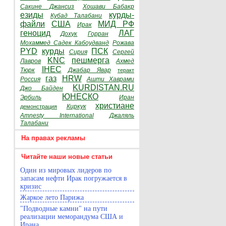
Сакине Джансиз
Хошави Бабакр
езиды
курды-
Кубад Талабани
файли
США
МИД РФ
Ирак
геноцид
ЛАГ
Дохук
Горран
Мохаммед Садек Кабоудванд
Рожава
PYD
курды
ПСК
Сирия
Сергей
KNC
пешмерга
Лавров
Ахмед
IHEC
Тюрк
Джабар Явар
теракт
газ
HRW
Россия
Ашти Хаврами
KURDISTAN.RU
Джо Байден
ЮНЕСКО
Эрбиль
Иран
христиане
Киркук
демонстрация
Amnesty International
Джаляль
Талабани
На правах рекламы
Читайте наши новые статьи
Один из мировых лидеров по
запасам нефти Ирак погружается в
кризис
Жаркое лето Парижа
"Подводные камни" на пути
реализации меморандума США и
Ирана