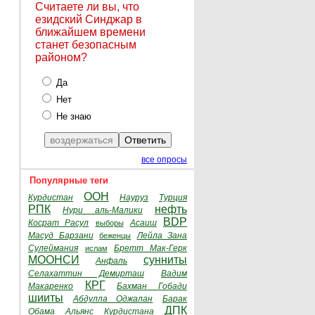
Считаете ли вы, что
езидский Синджар в
ближайшем времени
станет безопасным
районом?
Да
Нет
Не знаю
все опросы
Популярные теги
ООН
Курдистан
Науруз
Турция
РПК
нефть
Нури аль-Малики
BDP
Косрат Расул
Асаиш
выборы
Масуд Барзани
Лейла Зана
беженцы
Сулеймания
Бретт Мак-Герк
ислам
МООНСИ
сунниты
Анфаль
Селахаттин Демирташ
Вадим
КРГ
Макаренко
Бахман Гобади
шииты
Абдулла Оджалан
Барак
ДПК
Обама
Альянс Курдистана