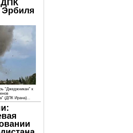
 ДПК
т Эрбиля
рь "Джеджникан" к
ленов
" (ДПК Ирана)...
и:
евая
овании
рдистана