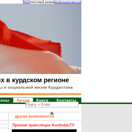
RSS
текстовый режим
мобильная версия
х в курдском регионе
ы и социальной жизни Курдистана
росы
Архив
Книги
Контакты
другие возможности
Прямая трансляция KurdistanTV