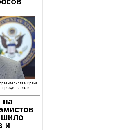
росов
правительства Ирака
, прежде всего в
 на
амистов
чшило
в и