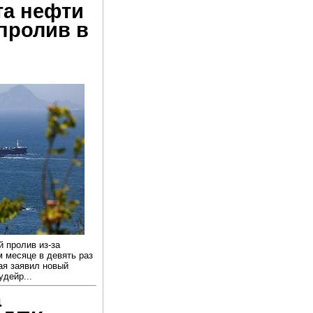
та нефти
пролив в
й пролив из-за
 месяце в девять раз
ая заявил новый
дейр...
а