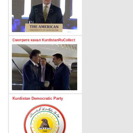
Смотрите канал KurdistanRuCollect
Kurdistan Democratic Party