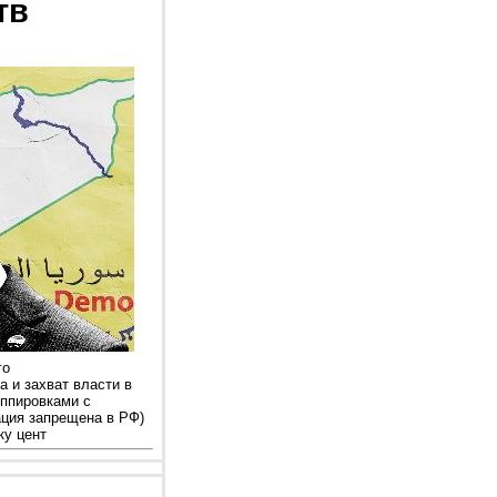
тв
го
 и захват власти в
ппировками с
ация запрещена в РФ)
ку цент