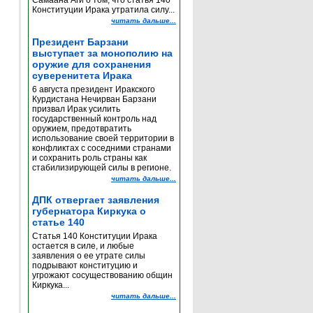
Самаана Аги о том, что статья 140
Конституции Ирака утратила силу...
читать дальше...
Президент Барзани
выступает за монополию на
оружие для сохранения
суверенитета Ирака
6 августа президент Иракского
Курдистана Нечирван Барзани
призвал Ирак усилить
государственный контроль над
оружием, предотвратить
использование своей территории в
конфликтах с соседними странами
и сохранить роль страны как
стабилизирующей силы в регионе.
читать дальше...
ДПК отвергает заявления
губернатора Киркука о
статье 140
Статья 140 Конституции Ирака
остается в силе, и любые
заявления о ее утрате силы
подрывают конституцию и
угрожают сосуществованию общин
Киркука...
читать дальше...