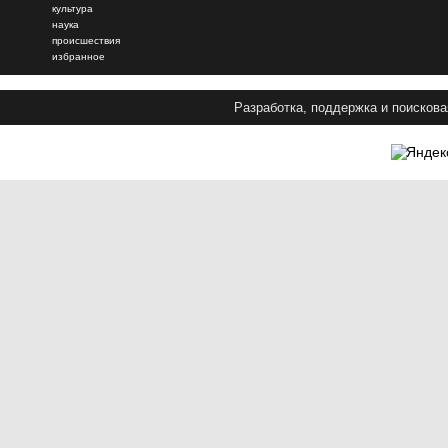
культура
наука
происшествия
избранное
Разработка, поддержка и поискова