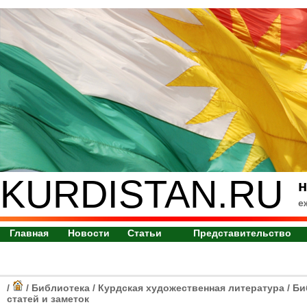
KURDISTAN.RU
н
е
Главная
Новости
Статьи
Представительство
/
/
Библиотека
/
Курдская художественная литература
/
Би
статей и заметок