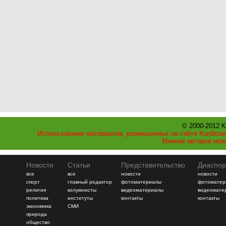
© 2000-2012 K
Использование материалов, размещенных на сайте Kurdistan
Мнение авторов мож
Новости
Статьи
Представительство
Диаспор
все
все
новости
новости
спорт
главный редактор
фотоматериалы
фотоматер
религия
колумнисты
видеоматериалы
видеомате
политика
институты
контакты
контакты
экономика
СМИ
природа
общество