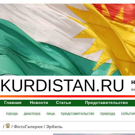
KURDISTAN.RU
н
е
Главная
Новости
Статьи
Представительство
города
диаспора
лица
представительство
природа
событи
/
/
ФотоГалерея
/
Эрбиль