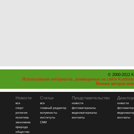
© 2000-2012 K
Использование материалов, размещенных на сайте Kurdistan
Мнение авторов мож
Новости
Статьи
Представительство
Диаспор
все
все
новости
новости
спорт
главный редактор
фотоматериалы
фотоматер
религия
колумнисты
видеоматериалы
видеомате
политика
институты
контакты
контакты
экономика
СМИ
природа
общество