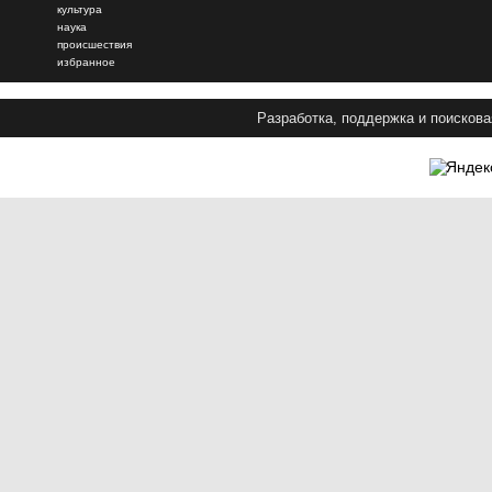
культура
наука
происшествия
избранное
Разработка, поддержка и поискова