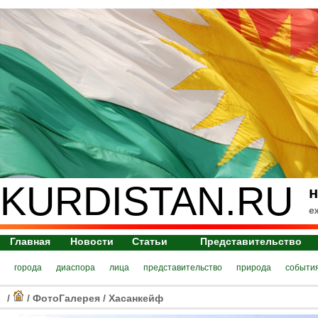
KURDISTAN.RU
н
е
Главная
Новости
Статьи
Представительство
города
диаспора
лица
представительство
природа
событи
/
/
ФотоГалерея
/
Хасанкейф