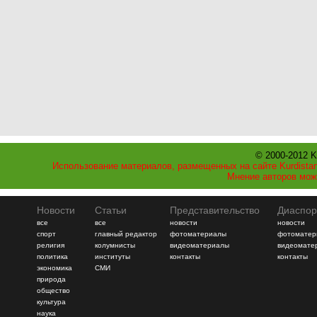
© 2000-2012 K
Использование материалов, размещенных на сайте Kurdistan
Мнение авторов мож
Новости
Статьи
Представительство
Диаспор
все
все
новости
новости
спорт
главный редактор
фотоматериалы
фотоматер
религия
колумнисты
видеоматериалы
видеомате
политика
институты
контакты
контакты
экономика
СМИ
природа
общество
культура
наука