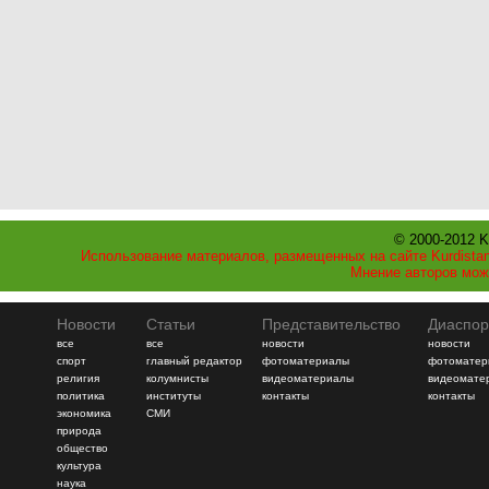
© 2000-2012 K
Использование материалов, размещенных на сайте Kurdistan
Мнение авторов мож
Новости
Статьи
Представительство
Диаспор
все
все
новости
новости
спорт
главный редактор
фотоматериалы
фотоматер
религия
колумнисты
видеоматериалы
видеомате
политика
институты
контакты
контакты
экономика
СМИ
природа
общество
культура
наука