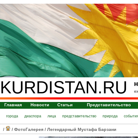
KURDISTAN.RU
н
е
Главная
Новости
Статьи
Представительство
города
диаспора
лица
представительство
природа
событи
/
/
ФотоГалерея
/
Легендарный Мустафа Барзани