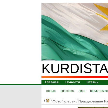
KURDISTA
Главная
Новости
Статьи
города
диаспора
лица
представите
/
/
ФотоГалерея
/
Празднование Нау