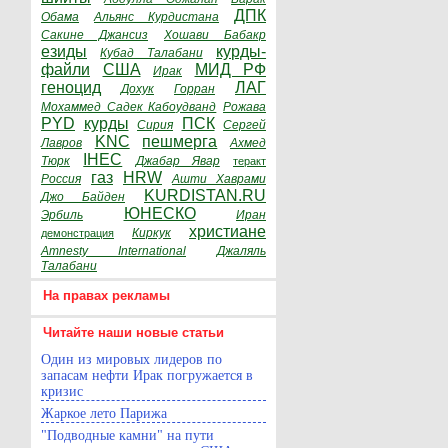
ДПК
Обама
Альянс Курдистана
Сакине Джансиз
Хошави Бабакр
езиды
курды-
Кубад Талабани
файли
США
МИД РФ
Ирак
геноцид
ЛАГ
Дохук
Горран
Мохаммед Садек Кабоудванд
Рожава
PYD
курды
ПСК
Сирия
Сергей
KNC
пешмерга
Лавров
Ахмед
IHEC
Тюрк
Джабар Явар
теракт
газ
HRW
Россия
Ашти Хаврами
KURDISTAN.RU
Джо Байден
ЮНЕСКО
Эрбиль
Иран
христиане
Киркук
демонстрация
Amnesty International
Джаляль
Талабани
На правах рекламы
Читайте наши новые статьи
Один из мировых лидеров по
запасам нефти Ирак погружается в
кризис
Жаркое лето Парижа
"Подводные камни" на пути