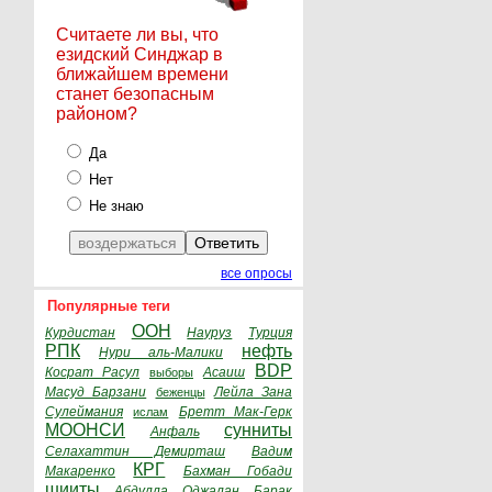
Считаете ли вы, что
езидский Синджар в
ближайшем времени
станет безопасным
районом?
Да
Нет
Не знаю
все опросы
Популярные теги
ООН
Курдистан
Науруз
Турция
РПК
нефть
Нури аль-Малики
BDP
Косрат Расул
Асаиш
выборы
Масуд Барзани
Лейла Зана
беженцы
Сулеймания
Бретт Мак-Герк
ислам
МООНСИ
сунниты
Анфаль
Селахаттин Демирташ
Вадим
КРГ
Макаренко
Бахман Гобади
шииты
Абдулла Оджалан
Барак