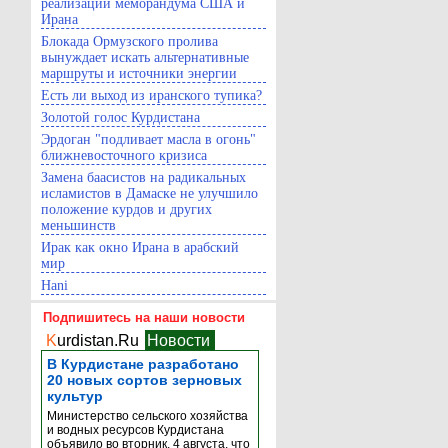
реализации меморандума США и
Ирана
Блокада Ормузского пролива
вынуждает искать альтернативные
маршруты и источники энергии
Есть ли выход из иранского тупика?
Золотой голос Курдистана
Эрдоган "подливает масла в огонь"
ближневосточного кризиса
Замена баасистов на радикальных
исламистов в Дамаске не улучшило
положение курдов и других
меньшинств
Ирак как окно Ирана в арабский
мир
Hani
Подпишитесь на наши новости
K
urdistan.Ru
Новости
В Курдистане разработано
20 новых сортов зерновых
культур
Министерство сельского хозяйства
и водных ресурсов Курдистана
объявило во вторник, 4 августа, что