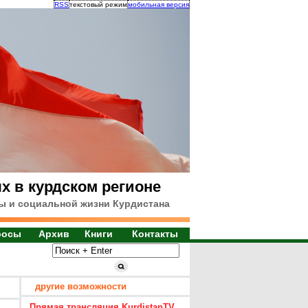
RSS
текстовый режим
мобильная версия
х в курдском регионе
ы и социальной жизни Курдистана
росы
Архив
Книги
Контакты
другие возможности
Прямая трансляция KurdistanTV