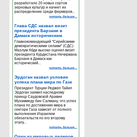
разработало 20 новых сортов
зерновых культур и начнет их
распределение среди фермеров...
читать дальше...
Глава СДС назвал визит
президента Барзани в
Дамаск историческим
Главнокомандующий "Сирийскими
демократическими силами" (СДС)
Мазлум Абди высоко оценил визит
президента Курдистана Нечирвана
Барзани в Дамаск как
исторический...
читать дальше...
Эрдоган назвал условие
успеха плана мира по Газе
Президент Турции Реджеп Тайип
Эрдоган заявил наследному
принцу Саудовской Аравии
Мухаммеду бин Салману, что успех
плана по достижению мира в
секторе Газа зависит от полного
выполнения Израилем
обязательств по его второму
этапу...
читать дальше...
Один из мировых лидеров