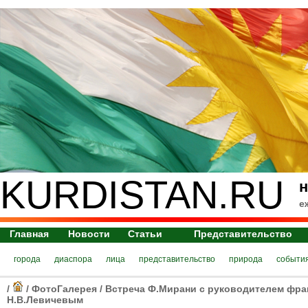
KURDISTAN.RU
н
е
Главная
Новости
Статьи
Представительство
города
диаспора
лица
представительство
природа
событи
/
/
ФотоГалерея
/
Встреча Ф.Мирани с руководителем фра
Н.В.Левичевым