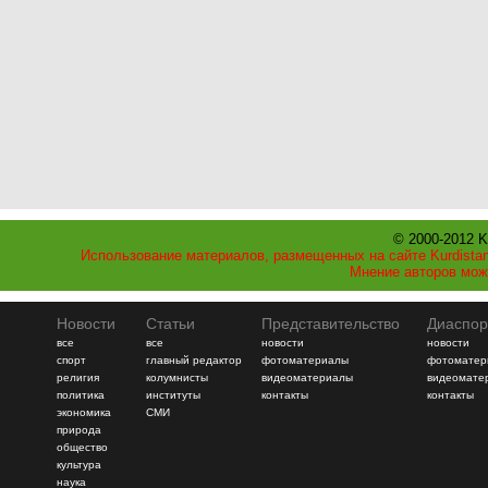
© 2000-2012 K
Использование материалов, размещенных на сайте Kurdistan
Мнение авторов мож
Новости
Статьи
Представительство
Диаспор
все
все
новости
новости
спорт
главный редактор
фотоматериалы
фотоматер
религия
колумнисты
видеоматериалы
видеомате
политика
институты
контакты
контакты
экономика
СМИ
природа
общество
культура
наука