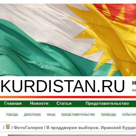
KURDISTAN.RU
н
е
Главная
Новости
Статьи
Представительство
города
диаспора
лица
представительство
природа
событи
/
/
ФотоГалерея
/
В преддверии выборов. Иракский Курдис