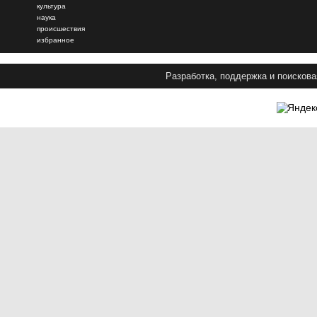
культура
наука
происшествия
избранное
Разработка, поддержка и поискова