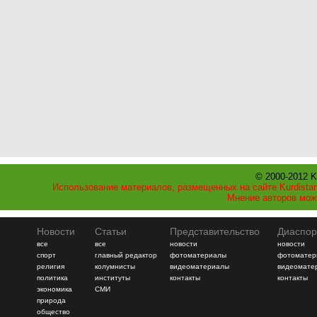
© 2000-2012 K
Использование материалов, размещенных на сайте Kurdistan
Мнение авторов мож
Новости
Статьи
Представительство
Диаспор
все
все
новости
новости
спорт
главный редактор
фотоматериалы
фотоматер
религия
колумнисты
видеоматериалы
видеомате
политика
институты
контакты
контакты
экономика
СМИ
природа
общество