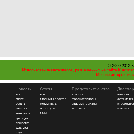
© 2000-2012 K
Использование материалов, размещенных на сайте Kurdistan
Мнение авторов мож
Новости
Статьи
Представительство
Диаспор
все
все
новости
новости
спорт
главный редактор
фотоматериалы
фотоматер
религия
колумнисты
видеоматериалы
видеомате
политика
институты
контакты
контакты
экономика
СМИ
природа
общество
культура
наука