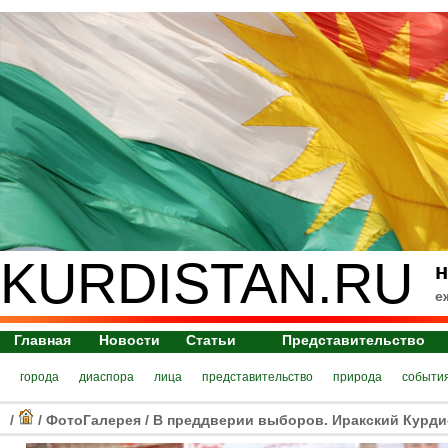
KURDISTAN.RU
н
е
Главная
Новости
Статьи
Представительство
города
диаспора
лица
представительство
природа
событи
/
/
ФотоГалерея
/
В преддверии выборов. Иракский Курдис