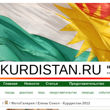
KURDISTAN.RU
н
е
Главная
Новости
Статьи
Представительство
города
диаспора
лица
представительство
природа
событи
/
/
ФотоГалерея
/
Елена Сокол - Курдистан 2012