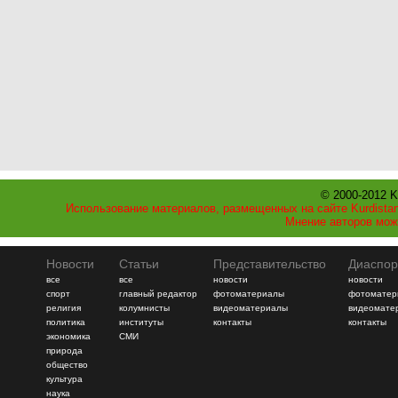
© 2000-2012 K
Использование материалов, размещенных на сайте Kurdistan
Мнение авторов мож
Новости
Статьи
Представительство
Диаспор
все
все
новости
новости
спорт
главный редактор
фотоматериалы
фотоматер
религия
колумнисты
видеоматериалы
видеомате
политика
институты
контакты
контакты
экономика
СМИ
природа
общество
культура
наука