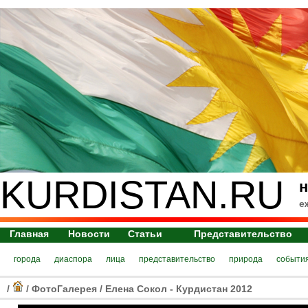
KURDISTAN.RU
н
е
Главная
Новости
Статьи
Представительство
города
диаспора
лица
представительство
природа
событи
/
/
ФотоГалерея
/
Елена Сокол - Курдистан 2012