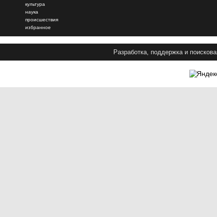
культура
наука
происшествия
избранное
Разработка, поддержка и поискова