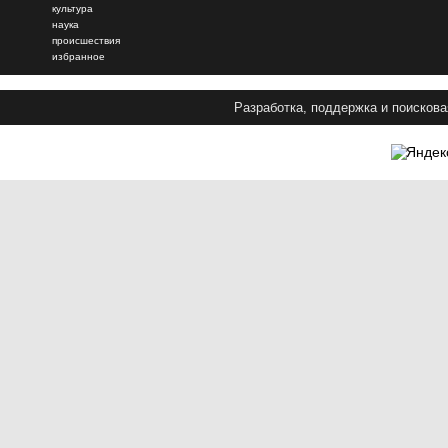
культура
наука
происшествия
избранное
Разработка, поддержка и поискова