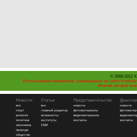
© 2000-2012 K
Использование материалов, размещенных на сайте Kurdistan
Мнение авторов мож
Новости
Статьи
Представительство
Диаспор
все
все
новости
новости
спорт
главный редактор
фотоматериалы
фотоматер
религия
колумнисты
видеоматериалы
видеомате
политика
институты
контакты
контакты
экономика
СМИ
природа
общество