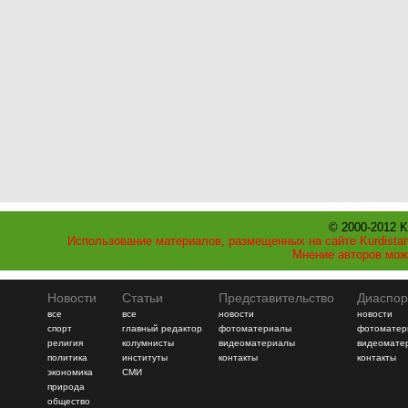
© 2000-2012 K
Использование материалов, размещенных на сайте Kurdistan
Мнение авторов мож
Новости
Статьи
Представительство
Диаспор
все
все
новости
новости
спорт
главный редактор
фотоматериалы
фотоматер
религия
колумнисты
видеоматериалы
видеомате
политика
институты
контакты
контакты
экономика
СМИ
природа
общество