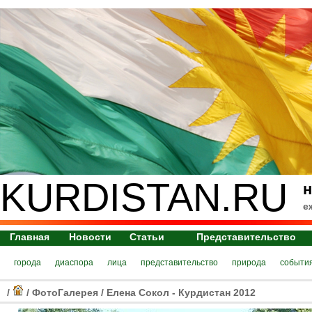
KURDISTAN.RU
н
е
Главная
Новости
Статьи
Представительство
города
диаспора
лица
представительство
природа
событи
/
/
ФотоГалерея
/
Елена Сокол - Курдистан 2012