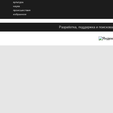
культура
наука
происшествия
избранное
Разработка, поддержка и поискова