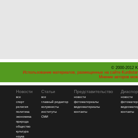
© 2000-2012 K
Использование материалов, размещенных на сайте Kurdistan
Мнение авторов мож
Новости
Статьи
Представительство
Диаспор
все
все
новости
новости
спорт
главный редактор
фотоматериалы
фотоматер
религия
колумнисты
видеоматериалы
видеомате
политика
институты
контакты
контакты
экономика
СМИ
природа
общество
культура
наука