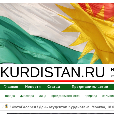
KURDISTAN.RU
н
е
Главная
Новости
Статьи
Представительство
города
диаспора
лица
представительство
природа
событи
/
/
ФотоГалерея
/
День студентов Курдистана, Москва, 18.0