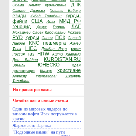
ДПК
Обама
Альянс Курдистана
Сакине Джансиз
Хошави Бабакр
езиды
курды-
Кубад Талабани
файли
США
МИД РФ
Ирак
геноцид
ЛАГ
Дохук
Горран
Мохаммед Садек Кабоудванд
Рожава
PYD
курды
ПСК
Сирия
Сергей
KNC
пешмерга
Лавров
Ахмед
IHEC
Тюрк
Джабар Явар
теракт
газ
HRW
Россия
Ашти Хаврами
KURDISTAN.RU
Джо Байден
ЮНЕСКО
Эрбиль
Иран
христиане
Киркук
демонстрация
Amnesty International
Джаляль
Талабани
На правах рекламы
Читайте наши новые статьи
Один из мировых лидеров по
запасам нефти Ирак погружается в
кризис
Жаркое лето Парижа
"Подводные камни" на пути