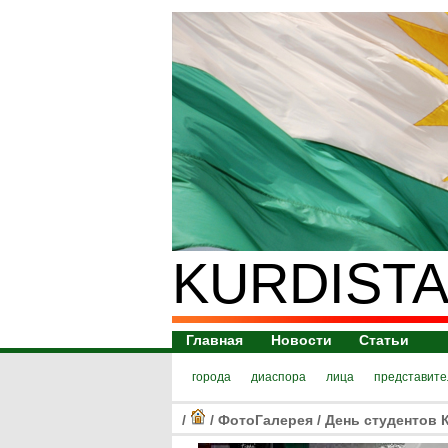
KURDISTA
Главная
Новости
Статьи
города
диаспора
лица
представите
/
/
ФотоГалерея
/
День студентов К