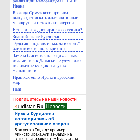
реализации меморандума США и
Ирана
Блокада Ормузского пролива
вынуждает искать альтернативные
маршруты и источники энергии
Есть ли выход из иранского тупика?
Золотой голос Курдистана
Эрдоган "подливает масла в огонь"
ближневосточного кризиса
Замена баасистов на радикальных
исламистов в Дамаске не улучшило
положение курдов и других
меньшинств
Ирак как окно Ирана в арабский
мир
Hani
Подпишитесь на наши новости
K
urdistan.Ru
Новости
Ирак и Курдистан
договорились об
урегулировании споров
5 августа в Багдаде премьер-
министр Ирака Али аз-Заиди на
встрече с президентом Курдистана