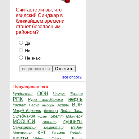
Считаете ли вы, что
езидский Синджар в
ближайшем времени
станет безопасным
районом?
Да
Нет
Не знаю
все опросы
Популярные теги
ООН
Курдистан
Науруз
Турция
РПК
нефть
Нури аль-Малики
BDP
Косрат Расул
Асаиш
выборы
Масуд Барзани
Лейла Зана
беженцы
Сулеймания
Бретт Мак-Герк
ислам
МООНСИ
сунниты
Анфаль
Селахаттин Демирташ
Вадим
КРГ
Макаренко
Бахман Гобади
шииты
Абдулла Оджалан
Барак