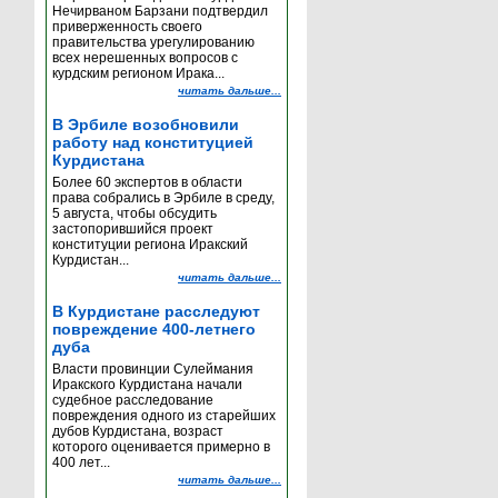
Нечирваном Барзани подтвердил
приверженность своего
правительства урегулированию
всех нерешенных вопросов с
курдским регионом Ирака...
читать дальше...
В Эрбиле возобновили
работу над конституцией
Курдистана
Более 60 экспертов в области
права собрались в Эрбиле в среду,
5 августа, чтобы обсудить
застопорившийся проект
конституции региона Иракский
Курдистан...
читать дальше...
В Курдистане расследуют
повреждение 400-летнего
дуба
Власти провинции Сулеймания
Иракского Курдистана начали
судебное расследование
повреждения одного из старейших
дубов Курдистана, возраст
которого оценивается примерно в
400 лет...
читать дальше...