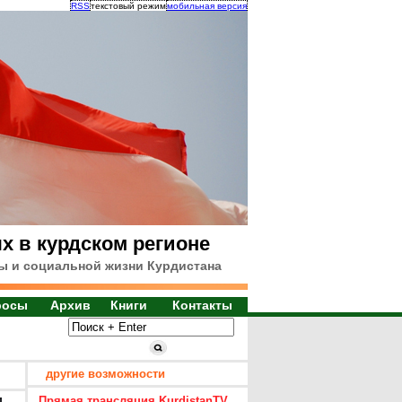
RSS
текстовый режим
мобильная версия
х в курдском регионе
ы и социальной жизни Курдистана
росы
Архив
Книги
Контакты
другие возможности
Прямая трансляция KurdistanTV