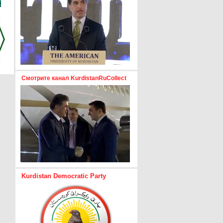
Смотрите канал KurdistanRuCollect
Kurdistan Democratic Party