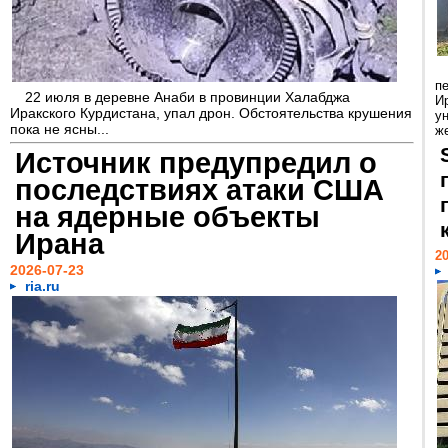
п
22 июля в деревне Анаби в провинции Халабджа
И
Иракского Курдистана, упал дрон. Обстоятельства крушения
у
пока не ясны...
же
Источник предупредил о
последствиях атаки США
на ядерные объекты
Ирана
20
2026-07-23
ria.ru