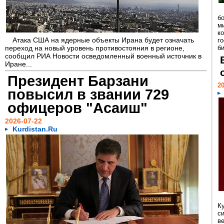
б
м
к
Атака США на ядерные объекты Ирана будет означать
г
переход на новый уровень противостояния в регионе,
би
сообщил РИА Новости осведомленный военный источник в
Иране...
Президент Барзани
20
повысил в звании 729
офицеров "Асаиш"
2026-07-22
Kurdistan.Ru
К
с
в