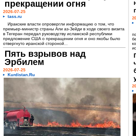
прекращении огня
2026-07-25
tass.ru
20
Иракские власти опровергли информацию о том, что
премьер-министр страны Али аз-Зейди в ходе своего визита
в Тегеран передал руководству исламской республики
п
предложение США о прекращении огня и оно якобы было
б
отвергнуто иранской стороной...
к
и
Пять взрывов над
Эрбилем
2026-07-25
Kurdistan.Ru
20