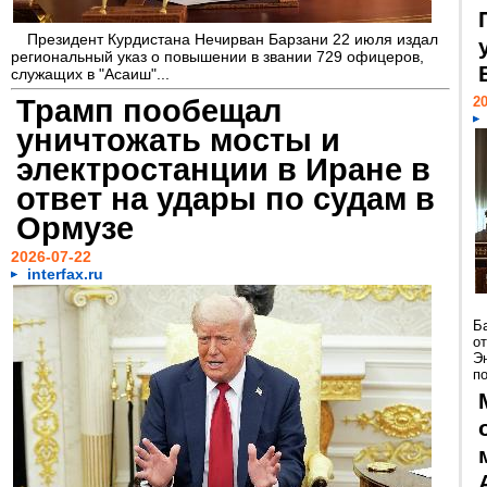
Президент Курдистана Нечирван Барзани 22 июля издал
региональный указ о повышении в звании 729 офицеров,
служащих в "Асаиш"...
Трамп пообещал
20
уничтожать мосты и
электростанции в Иране в
ответ на удары по судам в
Ормузе
2026-07-22
interfax.ru
Б
о
Э
п