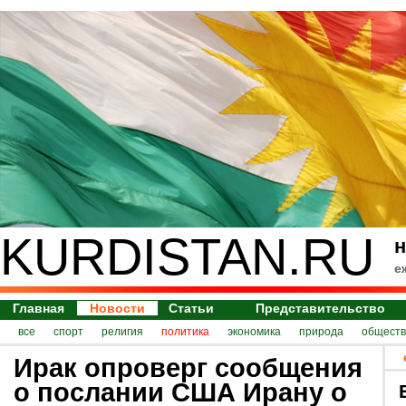
KURDISTAN.RU
н
е
Главная
Новости
Статьи
Представительство
все
спорт
религия
политика
экономика
природа
обществ
Ирак опроверг сообщения
о послании США Ирану о