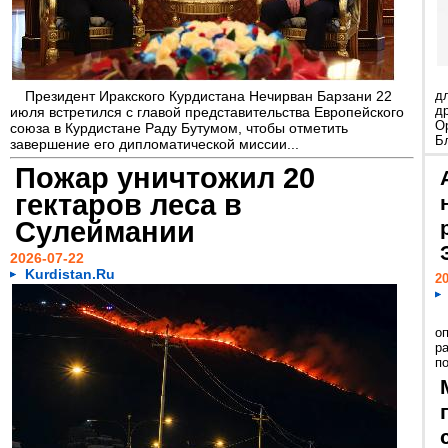
Президент Иракского Курдистана Нечирван Барзани 22
д
д
июля встретился с главой представительства Европейского
О
союза в Курдистане Раду Бутумом, чтобы отметить
Бл
завершение его дипломатической миссии...
Пожар уничтожил 20
гектаров леса в
Сулеймании
2026-07-22
Kurdistan.Ru
20
о
р
по