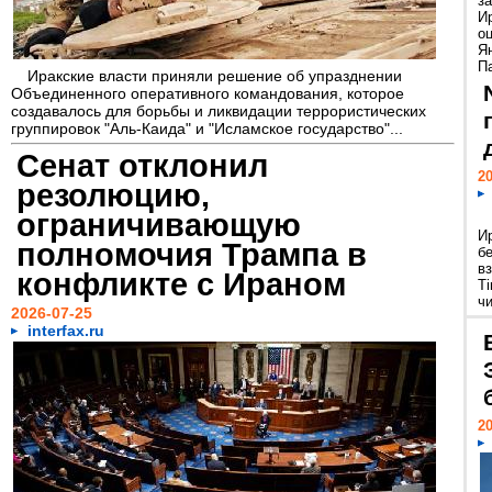
з
И
о
Я
П
Иракские власти приняли решение об упразднении
Объединенного оперативного командования, которое
создавалось для борьбы и ликвидации террористических
группировок "Аль-Каида" и "Исламское государство"...
Сенат отклонил
20
резолюцию,
ограничивающую
И
полномочия Трампа в
б
в
конфликте с Ираном
T
чи
2026-07-25
interfax.ru
20