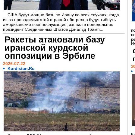
США будут мощно бить по Ирану во всех случаях, когда
из-за проводимых этой страной обстрелов будут гибнуть
американские военнослужащие, заявил в понедельник
президент Соединенных Штатов Дональд Трамп...
п
п
Ракеты атаковали базу
р
И
иранской курдской
оппозиции в Эрбиле
2026-07-22
20
Kurdistan.Ru
К