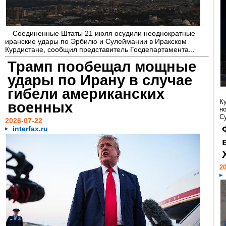
Соединенные Штаты 21 июля осудили неоднократные
иранские удары по Эрбилю и Сулеймании в Иракском
Курдистане, сообщил представитель Госдепартамента...
Трамп пообещал мощные
удары по Ирану в случае
гибели американских
К
военных
н
С
2026-07-22
interfax.ru
20