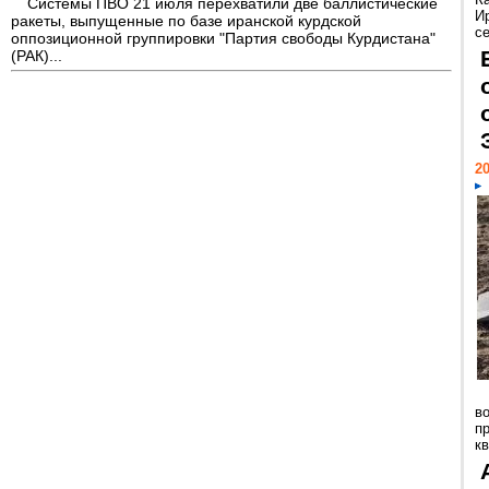
Системы ПВО 21 июля перехватили две баллистические
И
ракеты, выпущенные по базе иранской курдской
с
оппозиционной группировки "Партия свободы Курдистана"
(РАК)...
20
в
п
к