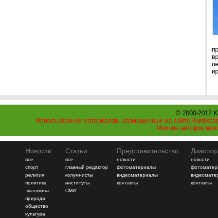
п
в
п
ир
© 2000-2012 K
Использование материалов, размещенных на сайте Kurdistan
Мнение авторов мож
Новости
Статьи
Представительство
Диаспор
все
все
новости
новости
спорт
главный редактор
фотоматериалы
фотоматер
религия
колумнисты
видеоматериалы
видеомате
политика
институты
контакты
контакты
экономика
СМИ
природа
общество
культура