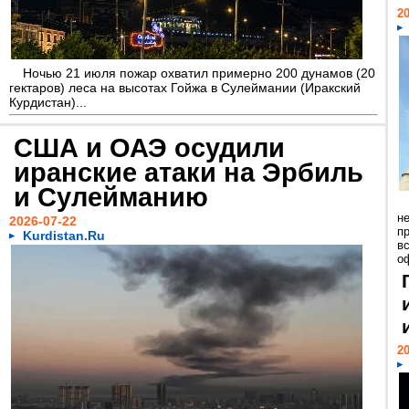
20
Ночью 21 июля пожар охватил примерно 200 дунамов (20
гектаров) леса на высотах Гойжа в Сулеймании (Иракский
Курдистан)...
США и ОАЭ осудили
иранские атаки на Эрбиль
и Сулейманию
н
2026-07-22
п
Kurdistan.Ru
в
о
20