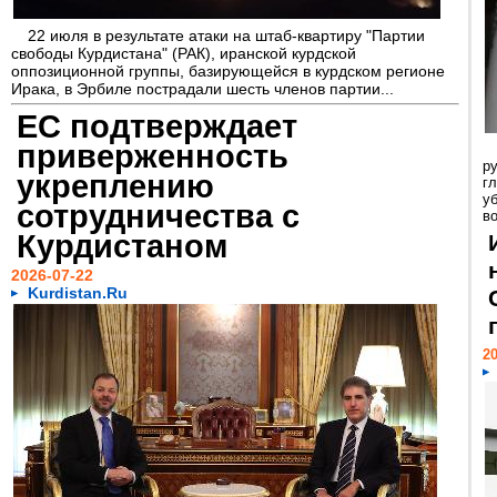
22 июля в результате атаки на штаб-квартиру "Партии
свободы Курдистана" (РАК), иранской курдской
оппозиционной группы, базирующейся в курдском регионе
Ирака, в Эрбиле пострадали шесть членов партии...
ЕС подтверждает
приверженность
р
укреплению
г
у
сотрудничества с
в
Курдистаном
2026-07-22
Kurdistan.Ru
20