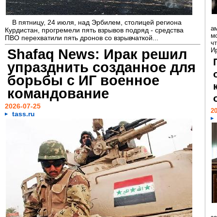
В пятницу, 24 июля, над Эрбилем, столицей региона
а
Курдистан, прогремели пять взрывов подряд - средства
м
ПВО перехватили пять дронов со взрывчаткой...
ч
Shafaq News: Ирак решил
И
упразднить созданное для
борьбы с ИГ военное
командование
2026-07-25
20
tass.ru