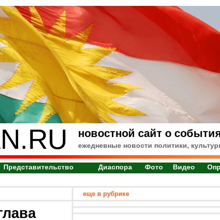
N.RU
новостной сайт о события
ежедневные новости политики, культур
Представительство
Диаспора
Фото
Видео
Оп
еще в рубрике
глава