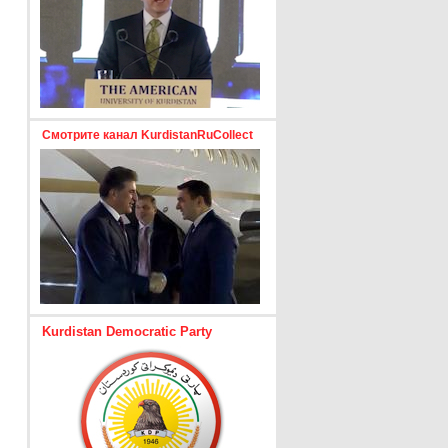
Смотрите канал KurdistanRuCollect
Kurdistan Democratic Party