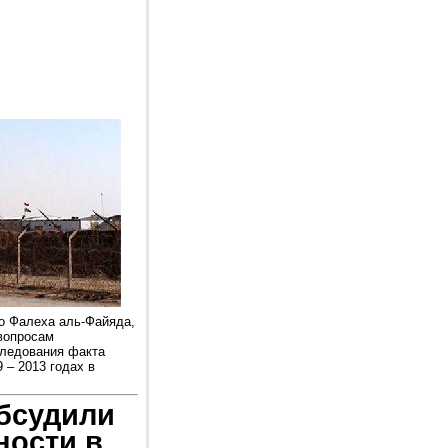
о Фалеха аль-Файяда,
 вопросам
следования факта
 – 2013 годах в
обсудили
ности в