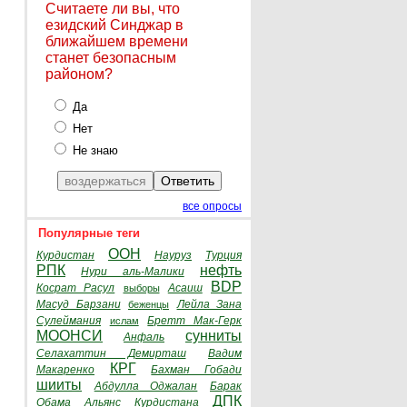
Считаете ли вы, что
езидский Синджар в
ближайшем времени
станет безопасным
районом?
Да
Нет
Не знаю
все опросы
Популярные теги
ООН
Курдистан
Науруз
Турция
РПК
нефть
Нури аль-Малики
BDP
Косрат Расул
Асаиш
выборы
Масуд Барзани
Лейла Зана
беженцы
Сулеймания
Бретт Мак-Герк
ислам
МООНСИ
сунниты
Анфаль
Селахаттин Демирташ
Вадим
КРГ
Макаренко
Бахман Гобади
шииты
Абдулла Оджалан
Барак
ДПК
Обама
Альянс Курдистана