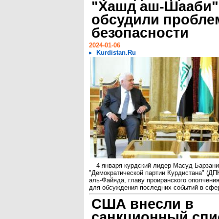
"Хашд аш-Шааби"
обсудили пробл
безопасности
2024-01-06
Kurdistan.Ru
4 января курдский лидер Масуд Барзани
"Демократической партии Курдистана" (ДП
аль-Файяда, главу проиранского ополчени
для обсуждения последних событий в сфер
США внесли в
санкционный спи