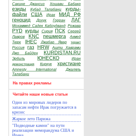
Сакине Джансиз
Хошави Бабакр
езиды
курды-
Кубад Талабани
файли
США
МИД РФ
Ирак
геноцид
ЛАГ
Дохук
Горран
Мохаммед Садек Кабоудванд
Рожава
PYD
курды
ПСК
Сирия
Сергей
KNC
пешмерга
Лавров
Ахмед
IHEC
Тюрк
Джабар Явар
теракт
газ
HRW
Россия
Ашти Хаврами
KURDISTAN.RU
Джо Байден
ЮНЕСКО
Эрбиль
Иран
христиане
Киркук
демонстрация
Amnesty International
Джаляль
Талабани
На правах рекламы
Читайте наши новые статьи
Один из мировых лидеров по
запасам нефти Ирак погружается в
кризис
Жаркое лето Парижа
"Подводные камни" на пути
реализации меморандума США и
Ирана