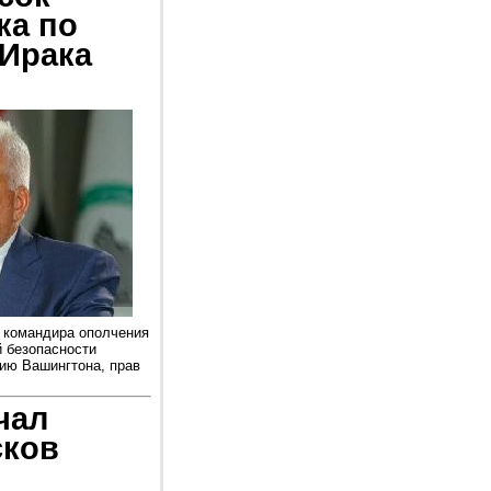
ка по
 Ирака
 командира ополчения
й безопасности
ию Вашингтона, прав
чал
сков