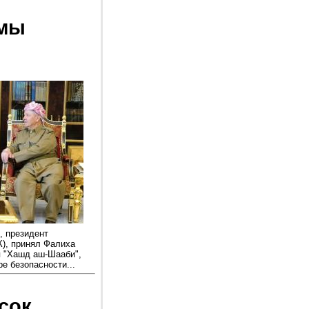
емы
, президент
К), принял Фалиха
я "Хашд аш-Шааби",
е безопасности...
сок