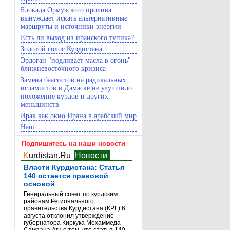
Блокада Ормузского пролива
вынуждает искать альтернативные
маршруты и источники энергии
Есть ли выход из иранского тупика?
Золотой голос Курдистана
Эрдоган "подливает масла в огонь"
ближневосточного кризиса
Замена баасистов на радикальных
исламистов в Дамаске не улучшило
положение курдов и других
меньшинств
Ирак как окно Ирана в арабский мир
Hani
Подпишитесь на наши новости
K
urdistan.Ru
Новости
Власти Курдистана: Статья
140 остается правовой
основой
Генеральный совет по курдским
районам Регионального
правительства Курдистана (КРГ) 6
августа отклонил утверждение
губернатора Киркука Мохаммеда