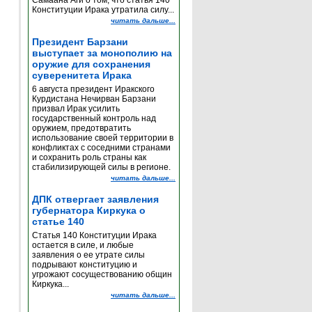
Самаана Аги о том, что статья 140
Конституции Ирака утратила силу...
читать дальше...
Президент Барзани
выступает за монополию на
оружие для сохранения
суверенитета Ирака
6 августа президент Иракского
Курдистана Нечирван Барзани
призвал Ирак усилить
государственный контроль над
оружием, предотвратить
использование своей территории в
конфликтах с соседними странами
и сохранить роль страны как
стабилизирующей силы в регионе.
читать дальше...
ДПК отвергает заявления
губернатора Киркука о
статье 140
Статья 140 Конституции Ирака
остается в силе, и любые
заявления о ее утрате силы
подрывают конституцию и
угрожают сосуществованию общин
Киркука...
читать дальше...