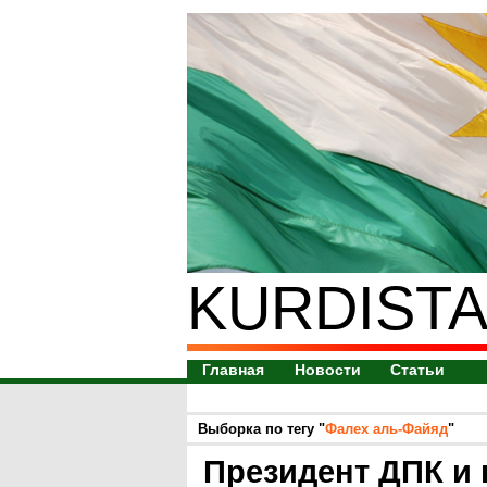
KURDISTA
Главная
Новости
Статьи
Выборка по тегу "
Фалех аль-Файяд
"
Президент ДПК и 