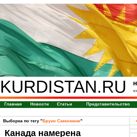
KURDISTAN.RU
н
е
Главная
Новости
Статьи
Представительство
Выборка по тегу "
Бруно Саккомани
"
Канада намерена