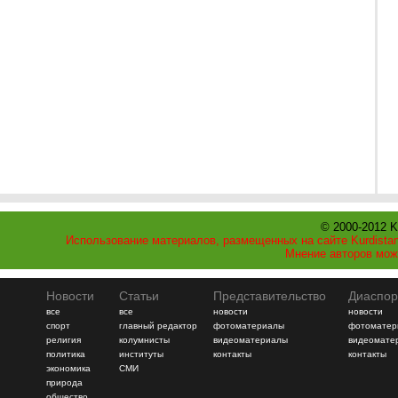
© 2000-2012 K
Использование материалов, размещенных на сайте Kurdistan
Мнение авторов мож
Новости
Статьи
Представительство
Диаспор
все
все
новости
новости
спорт
главный редактор
фотоматериалы
фотоматер
религия
колумнисты
видеоматериалы
видеомате
политика
институты
контакты
контакты
экономика
СМИ
природа
общество