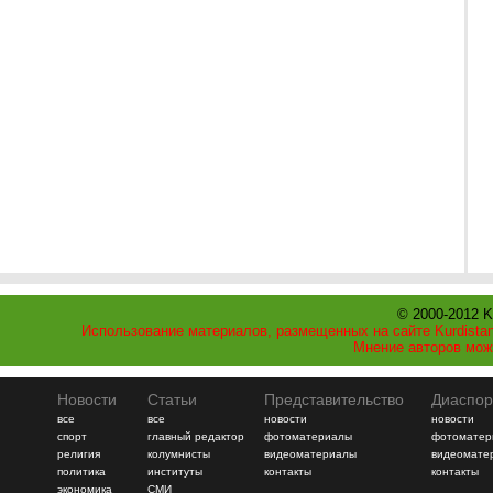
© 2000-2012 K
Использование материалов, размещенных на сайте Kurdistan
Мнение авторов мож
Новости
Статьи
Представительство
Диаспор
все
все
новости
новости
спорт
главный редактор
фотоматериалы
фотоматер
религия
колумнисты
видеоматериалы
видеомате
политика
институты
контакты
контакты
экономика
СМИ