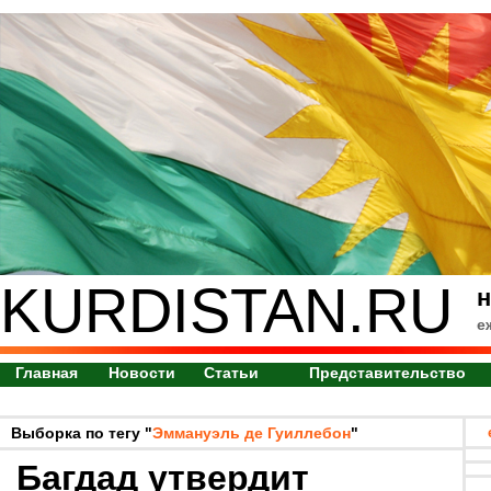
KURDISTAN.RU
н
е
Главная
Новости
Статьи
Представительство
Выборка по тегу "
Эммануэль де Гуиллебон
"
Багдад утвердит