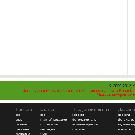
© 2000-2012 K
Использование материалов, размещенных на сайте Kurdistan
Мнение авторов мож
Новости
Статьи
Представительство
Диаспор
все
все
новости
новости
спорт
главный редактор
фотоматериалы
фотоматер
религия
колумнисты
видеоматериалы
видеомате
политика
институты
контакты
контакты
экономика
СМИ