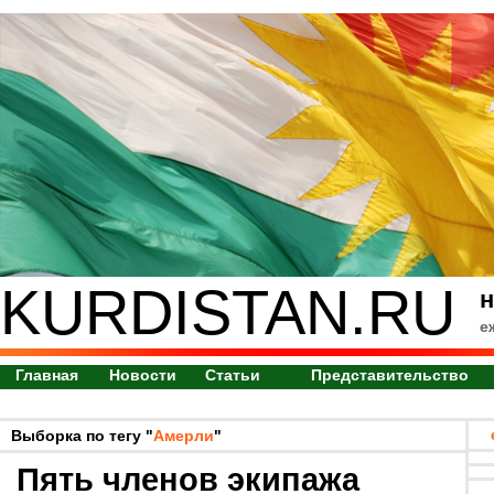
KURDISTAN.RU
н
е
Главная
Новости
Статьи
Представительство
Выборка по тегу "
Амерли
"
Пять членов экипажа