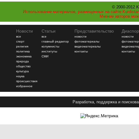
© 2000-2012 K
Использование материалов, размещенных на сайте Kurdistan
Мнение авторов мож
Новости
Статьи
Представительство
Диаспор
все
все
новости
новости
спорт
главный редактор
фотоматериалы
фотоматер
религия
колумнисты
видеоматериалы
видеомате
политика
институты
контакты
контакты
экономика
СМИ
природа
общество
культура
наука
происшествия
избранное
Разработка, поддержка и поискова