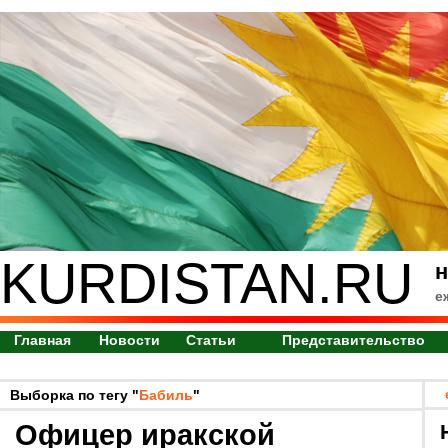
KURDISTAN.RU
н
е
Главная
Новости
Статьи
Представительство
Выборка по тегу "
Бабиль
"
Офицер иракской