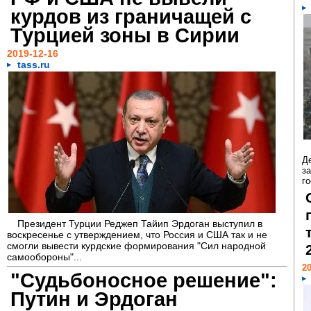
курдов из граничащей с
Турцией зоны в Сирии
2019-12-16
tass.ru
Д
з
го
Президент Турции Реджеп Тайип Эрдоган выступил в
воскресенье с утверждением, что Россия и США так и не
смогли вывести курдские формирования "Сил народной
самообороны"...
20
"Судьбоносное решение":
Путин и Эрдоган