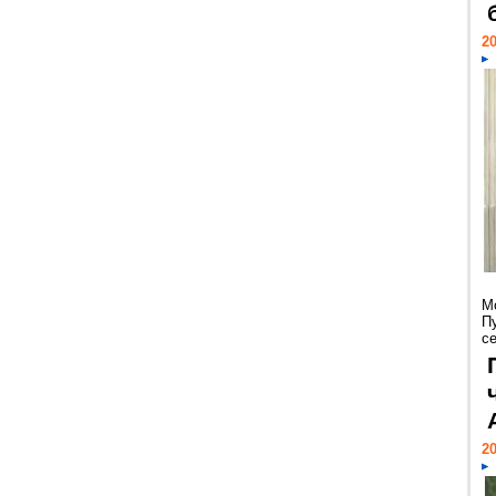
20
М
П
се
20