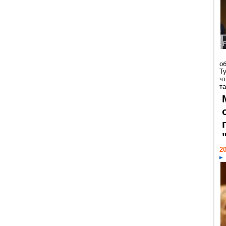
о
Т
ч
та
20