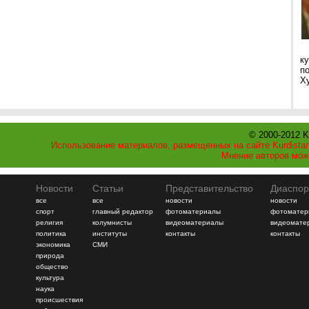
ку
п
Ху
© 2000-2012 K
Использование материалов, размещенных на сайте Kurdistan
Мнение авторов мож
Новости
Статьи
Представительство
Диаспор
все
все
новости
новости
спорт
главный редактор
фотоматериалы
фотоматер
религия
колумнисты
видеоматериалы
видеомате
политика
институты
контакты
контакты
экономика
СМИ
природа
общество
культура
наука
происшествия