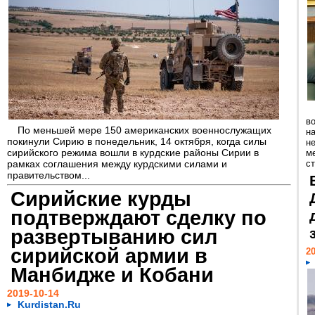
в
По меньшей мере 150 американских военнослужащих
н
покинули Сирию в понедельник, 14 октября, когда силы
н
сирийского режима вошли в курдские районы Сирии в
м
рамках соглашения между курдскими силами и
ст
правительством...
Сирийские курды
подтверждают сделку по
развертыванию сил
сирийской армии в
20
Манбидже и Кобани
2019-10-14
Kurdistan.Ru