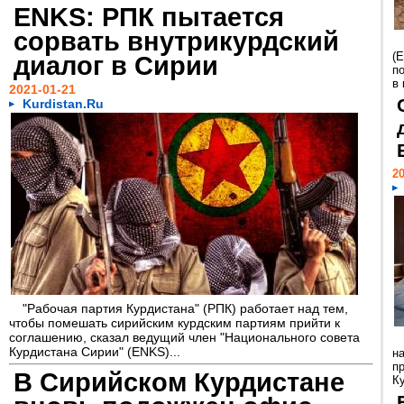
ENKS: РПК пытается
сорвать внутрикурдский
(
диалог в Сирии
п
в
2021-01-21
Kurdistan.Ru
20
"Рабочая партия Курдистана" (РПК) работает над тем,
чтобы помешать сирийским курдским партиям прийти к
соглашению, сказал ведущий член "Национального совета
Курдистана Сирии" (ENKS)...
н
п
В Сирийском Курдистане
К