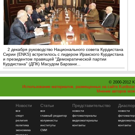
2 декабря руководство Национального совета Курдистана
Сирии (ENKS) встретилось с лидером Иракского Курдистана
и президентом правящей "Демократической партии
Курдистана" (ДПК) Масудом Барзани...
© 2000-2012 K
Использование материалов, размещенных на сайте Kurdistan
Мнение авторов мож
Новости
Статьи
Представительство
Диаспор
все
все
новости
новости
спорт
главный редактор
фотоматериалы
фотоматер
религия
колумнисты
видеоматериалы
видеомате
политика
институты
контакты
контакты
экономика
СМИ
природа