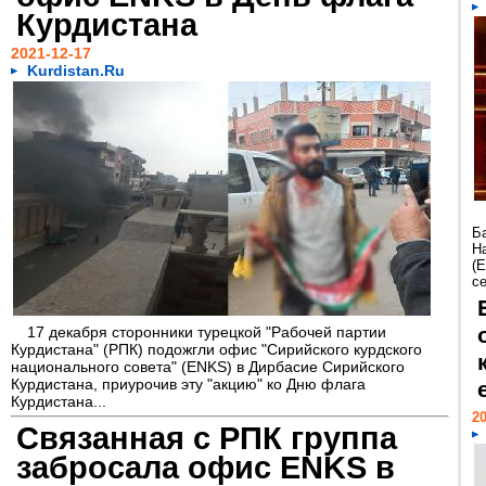
Курдистана
2021-12-17
Kurdistan.Ru
Б
Н
(
се
17 декабря сторонники турецкой "Рабочей партии
Курдистана" (РПК) подожгли офис "Сирийского курдского
национального совета" (ENKS) в Дирбасие Сирийского
Курдистана, приурочив эту "акцию" ко Дню флага
Курдистана...
20
Связанная с РПК группа
забросала офис ENKS в