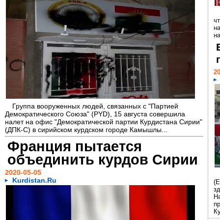
ч
на
на
20
Группа вооруженных людей, связанных с "Партией
Демократического Союза" (PYD), 15 августа совершила
налет на офис "Демократической партии Курдистана Сирии"
(ДПК-С) в сирийском курдском городе Камышлы...
Франция пытается
объединить курдов Сирии
2020-05-05
Kurdistan.Ru
(
з
Н
п
Ку