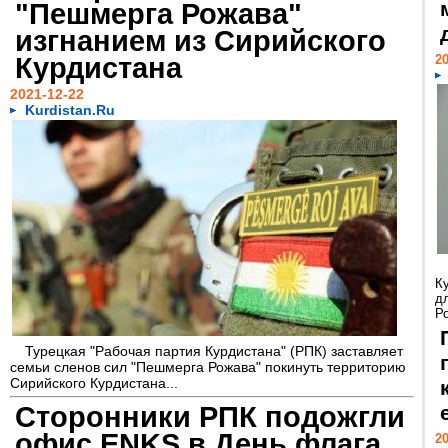
"Пешмерга Рожава"
изгнанием из Сирийского
Курдистана
20
2021-12-22
Kurdistan.Ru
К
д
Р
Турецкая "Рабочая партия Курдистана" (РПК) заставляет
семьи сленов сил "Пешмерга Рожава" покинуть территорию
Сирийского Курдистана...
Сторонники РПК подожгли
офис ENKS в День флага
20