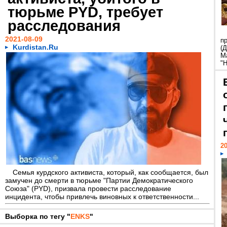
тюрьме PYD, требует
расследования
2021-08-09
п
Kurdistan.Ru
(
М
"
20
Семья курдского активиста, который, как сообщается, был
замучен до смерти в тюрьме "Партии Демократического
Союза" (PYD), призвала провести расследование
инцидента, чтобы привлечь виновных к ответственности...
Выборка по тегу "
ENKS
"