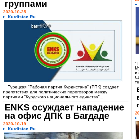
группами
2020-10-25
Kurdistan.Ru
"
М
и
С
те
Турецкая "Рабочая партия Курдистана" (РПК) создает
препятствия для политических переговоров между
партиями "Курдского национального единства"...
ENKS осуждает нападение
на офис ДПК в Багдаде
20
2020-10-19
Kurdistan.Ru