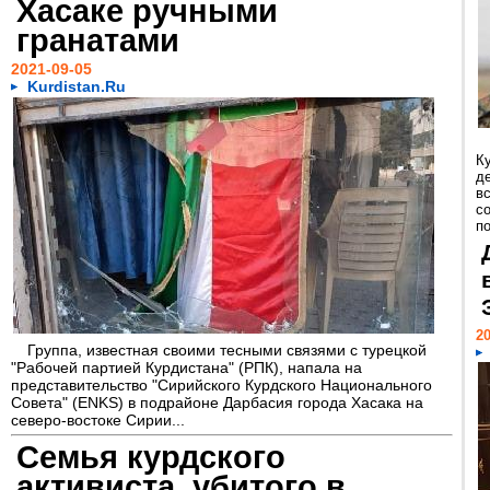
Хасаке ручными
гранатами
2021-09-05
Kurdistan.Ru
К
д
в
с
по
20
Группа, известная своими тесными связями с турецкой
"Рабочей партией Курдистана" (РПК), напала на
представительство "Сирийского Курдского Национального
Совета" (ENKS) в подрайоне Дарбасия города Хасака на
северо-востоке Сирии...
Семья курдского
активиста, убитого в