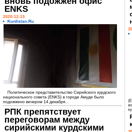
вновь подожжен офис
ENKS
2020-12-15
Kurdistan.Ru
20
Политическое представительство Сирийского курдского
национального совета (ENKS) в городе Амуде было
(
подожжено вечером 14 декабря...
в
РПК препятствует
ку
переговорам между
сирийскими курдскими
20