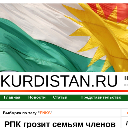
KURDISTAN.RU
н
е
Главная
Новости
Статьи
Представительство
Выборка по тегу "
ENKS
"
РПК грозит семьям членов