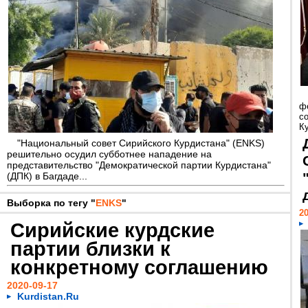
ф
с
Ку
"Национальный совет Сирийского Курдистана" (ENKS)
решительно осудил субботнее нападение на
представительство "Демократической партии Курдистана"
(ДПК) в Багдаде...
Выборка по тегу "
ENKS
"
20
Сирийские курдские
партии близки к
конкретному соглашению
2020-09-17
Kurdistan.Ru