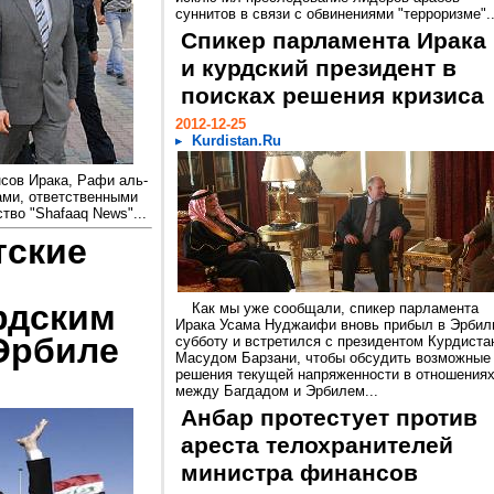
суннитов в связи с обвинениями "терроризме"..
Спикер парламента Ирака
и курдский президент в
поисках решения кризиса
2012-12-25
Kurdistan.Ru
сов Ирака, Рафи аль-
ами, ответственными
тво "Shafaaq News"...
тские
урдским
Как мы уже сообщали, спикер парламента
Ирака Усама Нуджаифи вновь прибыл в Эрбил
Эрбиле
субботу и встретился с президентом Курдиста
Масудом Барзани, чтобы обсудить возможные
решения текущей напряженности в отношения
между Багдадом и Эрбилем...
Анбар протестует против
ареста телохранителей
министра финансов