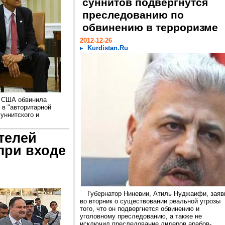
суннитов подвергнутся
преследованию по
обвинению в терроризме
2012-12-26
Kurdistan.Ru
в США обвинила
 в "авторитарной
суннитского и
телей
при входе
Губернатор Ниневии, Атиль Нуджаифи, заяв
во вторник о существовании реальной угрозы
того, что он подвергнется обвинению и
уголовному преследованию, а также не
исключил преследование лидеров арабов-