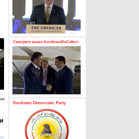
Смотрите канал KurdistanRuCollect
ска
Kurdistan Democratic Party
и