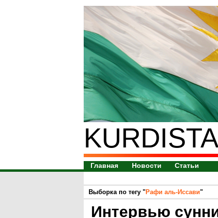
KURDISTA
Главная
Новости
Статьи
Выборка по тегу "
Рафи аль-Иссави
"
Интервью сунни