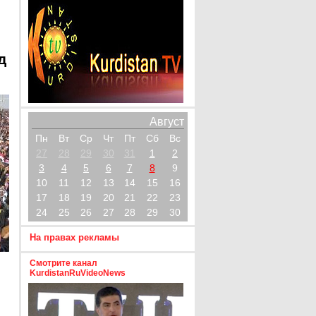
д
Август
Пн
Вт
Ср
Чт
Пт
Сб
Вс
27
28
29
30
31
1
2
3
4
5
6
7
8
9
10
11
12
13
14
15
16
17
18
19
20
21
22
23
24
25
26
27
28
29
30
На правах рекламы
Смотрите канал
KurdistanRuVideoNews