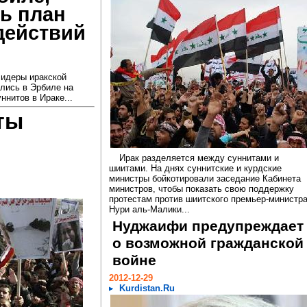
ь план
действий
лидеры иракской
лись в Эрбиле на
нитов в Ираке...
ты
Ирак разделяется между суннитами и
шиитами. На днях суннитские и курдские
министры бойкотировали заседание Кабинета
министров, чтобы показать свою поддержку
протестам против шиитского премьер-министр
Нури аль-Малики...
Нуджаифи предупреждает
о возможной гражданской
войне
2012-12-29
Kurdistan.Ru