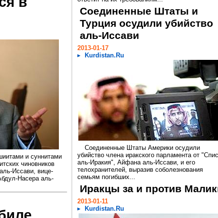
ся в
Соединенные Штаты и
Турция осудили убийство
аль-Иссави
2013-01-17
Kurdistan.Ru
Соединенные Штаты Америки осудили
убийство члена иракского парламента от "Спи
шиитами и суннитами
аль-Иракия", Айфана аль-Иссави, и его
итских чиновников
телохранителей, выразив соболезнования
аль-Иссави, вице-
семьям погибших...
Абдул-Насера аль-
Иракцы за и против Малик
2013-01-11
Kurdistan.Ru
биле,