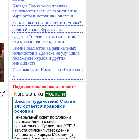
.
Блокада Ормузского пролива
вынуждает искать альтернативные
маршруты и источники энергии
Есть ли выход из иранского тупика?
Золотой голос Курдистана
Эрдоган "подливает масла в огонь"
ближневосточного кризиса
Замена баасистов на радикальных
исламистов в Дамаске не улучшило
положение курдов и других
меньшинств
Ирак как окно Ирана в арабский мир
Hani
Подпишитесь на наши новости
ь в
K
urdistan.Ru
Новости
на
Власти Курдистана: Статья
х
140 остается правовой
основой
Генеральный совет по курдским
районам Регионального
правительства Курдистана (КРГ) 6
августа отклонил утверждение
губернатора Киркука Мохаммеда