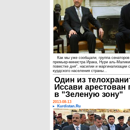
Как мы уже сообщали, группа сенаторо
премьер-министра Ирака, Нури аль-Малики
повестке дня", насилии и маргинализации 
курдского населения страны...
Один из телохрани
Иссави арестован 
в "Зеленую зону"
2013-08-13
Kurdistan.Ru