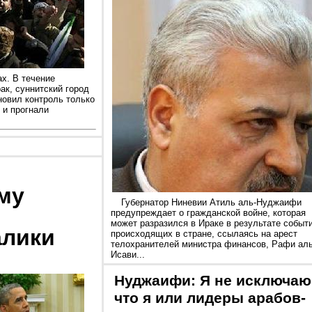
х. В течение
ак, суннитский город
новил контроль только
 и прогнали
му
Губернатор Ниневии Атиль аль-Нуджаифи
предупреждает о гражданской войне, которая
может разразился в Ираке в результате событи
алики
происходящих в стране, ссылаясь на арест
телохранителей министра финансов, Рафи аль
Исави...
Нуджаифи: Я не исключаю
что я или лидеры арабов-