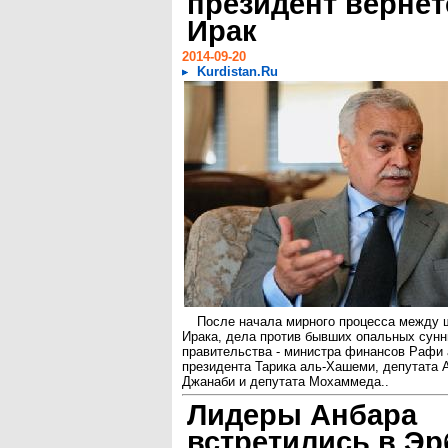
президент вернет
Ирак
2014-09-20
Kurdistan.Ru
После начала мирного процесса между 
Ирака, дела против бывших опальных сунн
правительства - министра финансов Рафи 
президента Тарика аль-Хашеми, депутата 
Джанаби и депутата Мохаммеда..
Лидеры Анбара
встретились в Эр