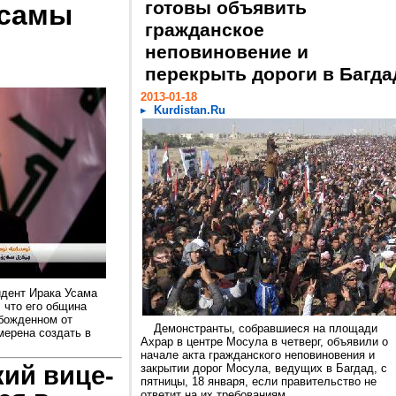
готовы объявить
Усамы
гражданское
неповиновение и
перекрыть дороги в Багда
2013-01-18
Kurdistan.Ru
идент Ирака Усама
 что его община
обожденном от
Демонстранты, собравшиеся на площади
мерена создать в
Ахрар в центре Мосула в четверг, объявили о
начале акта гражданского неповиновения и
ий вице-
закрытии дорог Мосула, ведущих в Багдад, с
пятницы, 18 января, если правительство не
ответит на их требованиям...