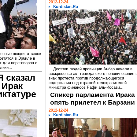
2012-12-24
Kurdistan.Ru
енные вожди, а также
ретятся в Эрбиле в
т для переговоров с
ики...
Десятки людей провинции Анбар начали в
воскресенье акт гражданского неповиновения 
Я сказал
знак протеста против продолжающегося
содержания под стражей телохранителей
 Ирак
министра финансов Рафи аль-Иссави...
иктатуре
Спикер парламента Ирака
опять прилетел к Барзани
2012-12-24
Kurdistan.Ru