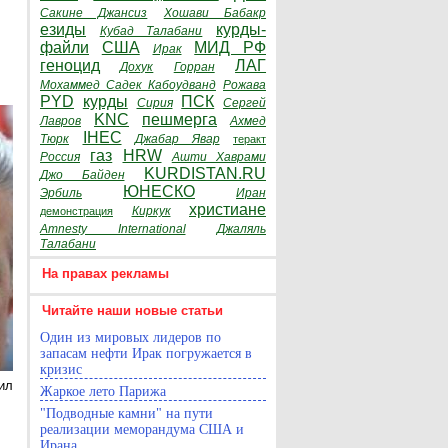
Сакине Джансиз
Хошави Бабакр
езиды
курды-
Кубад Талабани
файли
США
МИД РФ
Ирак
геноцид
ЛАГ
Дохук
Горран
Мохаммед Садек Кабоудванд
Рожава
PYD
курды
ПСК
Сирия
Сергей
KNC
пешмерга
Лавров
Ахмед
IHEC
Тюрк
Джабар Явар
теракт
газ
HRW
Россия
Ашти Хаврами
KURDISTAN.RU
Джо Байден
ЮНЕСКО
Эрбиль
Иран
христиане
Киркук
демонстрация
Amnesty International
Джаляль
Талабани
На правах рекламы
Читайте наши новые статьи
Один из мировых лидеров по
запасам нефти Ирак погружается в
кризис
ил
Жаркое лето Парижа
"Подводные камни" на пути
реализации меморандума США и
Ирана