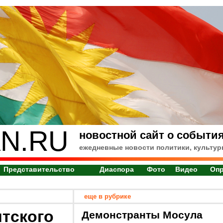
N.RU
новостной сайт о события
ежедневные новости политики, культур
Представительство
Диаспора
Фото
Видео
Оп
еще в рубрике
тского
Демонстранты Мосула