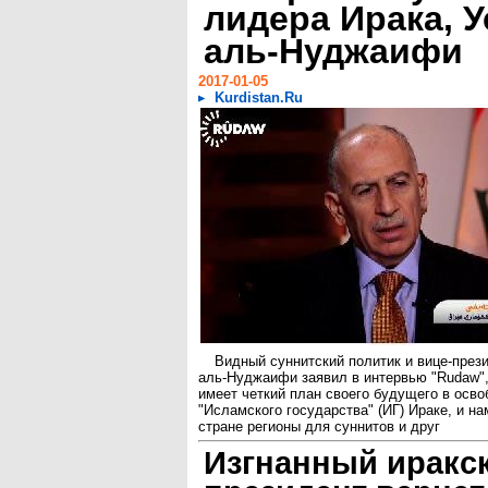
лидера Ирака, 
аль-Нуджаифи
2017-01-05
Kurdistan.Ru
Видный суннитский политик и вице-през
аль-Нуджаифи заявил в интервью "Rudaw",
имеет четкий план своего будущего в осв
"Исламского государства" (ИГ) Ираке, и на
стране регионы для суннитов и друг
Изгнанный иракск