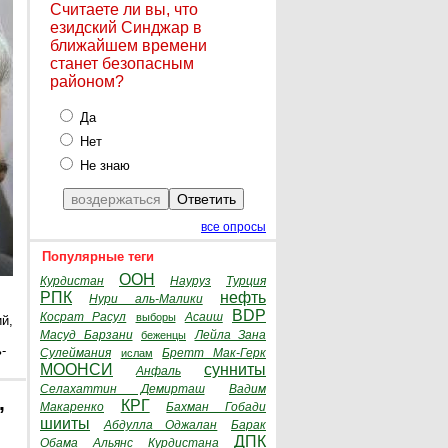
Считаете ли вы, что
езидский Синджар в
ближайшем времени
станет безопасным
районом?
Да
Нет
Не знаю
все опросы
Популярные теги
ООН
Курдистан
Науруз
Турция
РПК
нефть
Нури аль-Малики
BDP
Косрат Расул
Асаиш
выборы
й,
Масуд Барзани
Лейла Зана
беженцы
-
Сулеймания
Бретт Мак-Герк
ислам
МООНСИ
сунниты
Анфаль
Селахаттин Демирташ
Вадим
,
КРГ
Макаренко
Бахман Гобади
шииты
Абдулла Оджалан
Барак
ДПК
Обама
Альянс Курдистана