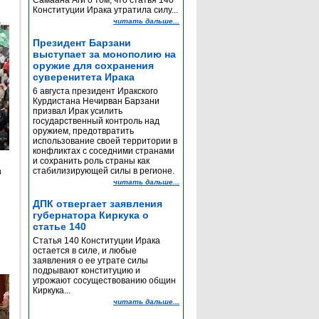
Самаана Аги о том, что статья 140
Конституции Ирака утратила силу...
читать дальше...
Президент Барзани
выступает за монополию на
оружие для сохранения
суверенитета Ирака
6 августа президент Иракского
Курдистана Нечирван Барзани
призвал Ирак усилить
государственный контроль над
оружием, предотвратить
использование своей территории в
конфликтах с соседними странами
и сохранить роль страны как
в
стабилизирующей силы в регионе.
читать дальше...
ДПК отвергает заявления
губернатора Киркука о
статье 140
Статья 140 Конституции Ирака
остается в силе, и любые
заявления о ее утрате силы
подрывают конституцию и
угрожают сосуществованию общин
Киркука...
читать дальше...