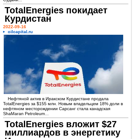
TotalEnergies покидает
Курдистан
2022-09-16
oilcapital.ru
Нефтяной актив в Иракском Курдистане продала
TotalEnergies за $155 млн. Новым владельцем 18% доли в
нефтяном месторождении Сарсанг стала канадская
ShaMaran Petroleum...
TotalEnergies вложит $27
миллиардов в энергетику