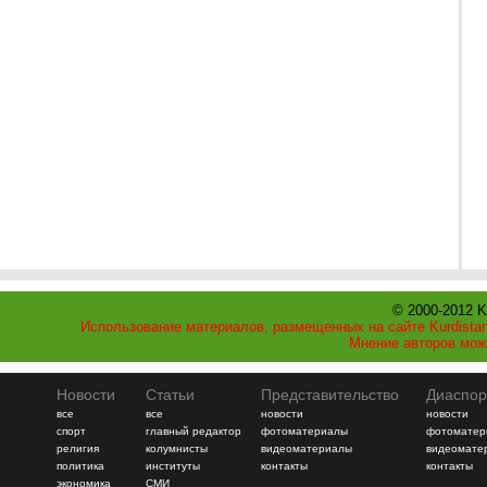
© 2000-2012 K
Использование материалов, размещенных на сайте Kurdistan
Мнение авторов мож
Новости
Статьи
Представительство
Диаспор
все
все
новости
новости
спорт
главный редактор
фотоматериалы
фотоматер
религия
колумнисты
видеоматериалы
видеомате
политика
институты
контакты
контакты
экономика
СМИ