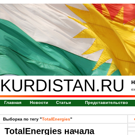
KURDISTAN.RU
н
е
Главная
Новости
Статьи
Представительство
Выборка по тегу "
TotalEnergies
"
TotalEnergies начала