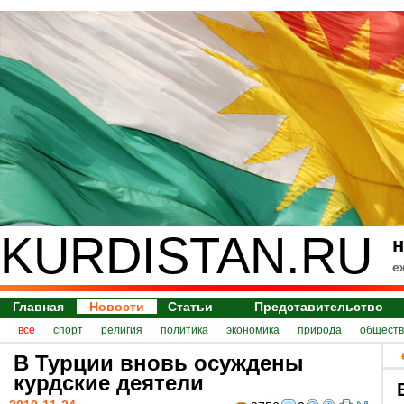
KURDISTAN.RU
н
е
Главная
Новости
Статьи
Представительство
все
спорт
религия
политика
экономика
природа
обществ
В Турции вновь осуждены
курдские деятели