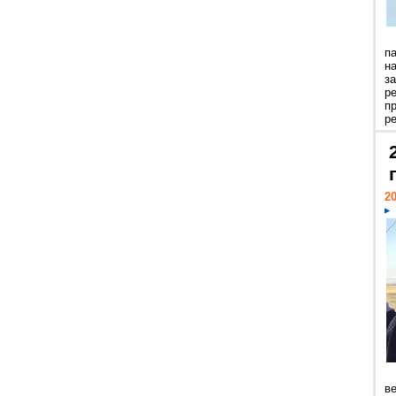
п
н
з
р
п
ре
20
ве