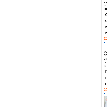
с
п
го
20
р
пр
з
о
в
20