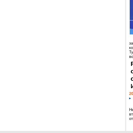
з
к
Т
во
20
Н
в
о