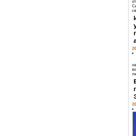
о
С
св
20
н
в
лю
20