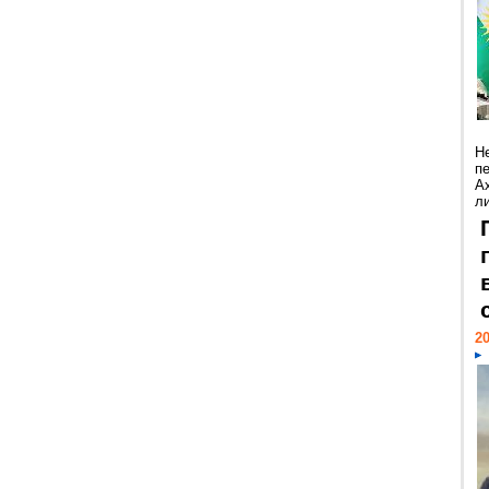
Н
п
А
ли
20