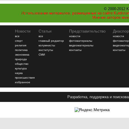
© 2000-2012 K
Использование материалов, размещенных на сайте Kurdistan
Мнение авторов мож
Новости
Статьи
Представительство
Диаспор
все
все
новости
новости
спорт
главный редактор
фотоматериалы
фотоматер
религия
колумнисты
видеоматериалы
видеомате
политика
институты
контакты
контакты
экономика
СМИ
природа
общество
культура
наука
происшествия
избранное
Разработка, поддержка и поискова