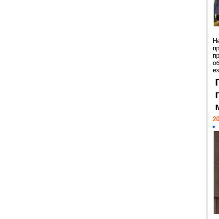
Н
п
п
о
ез
20