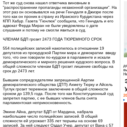
Тот же суд снова нашел ответчика виновным в
"распространении пропаганды незаконной организации". На
этот раз он основывался на речи Генчдаля в Джизре после
того как он проник в страну из Иракского Курдистана через
КПП Хабур. Газета "Гюнлюк" сообщила, что Генчдаль и его
адвокат Ферда Миран не были уведомлены о дате
слушания и потому не смогли явиться в суд.
ЧЛЕНАМ БДП грозит 2473 ГОДА ТЮРЕМНОГО СРОК
554 полицейских записей накопилось в отношении 19
депутатов из прокурдской Партии мира и демократии ввиду
того, что они говорили по-курдски в парламенте и искали
демократического и мирного решения курдского вопроса. В
д
общей сложности членам БДП грозит лишение свободы на
в
срок до 2473 лет.
Н
Бывшим сопредседателям запрещенной Аартии
демократического общества (ДТП) Ахмету Тюрку и Айсель
Туглук грозит тюремное заключение в общей сложности
сроком до 139,5 года. После того как Конституционный суд
20
запретил партию, с ее бывших членов была снята
парламентская неприкосновенность.
Эмине Айна, депутат БДП от Мардина, набрала
наибольшее число полицейских записей. В общей
сложности ей угрожает 335 лет тюрьмы на основе 69
записей. За ней следуют Оздал Учер, депутат от Вана с 57