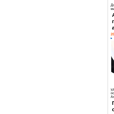
Д
м
20
у
ос
Ar