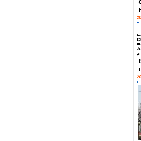
20
с
к
в
Jo
дн
20