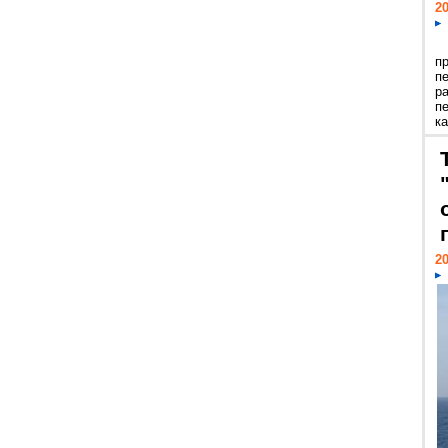
20
п
п
р
п
ка
20