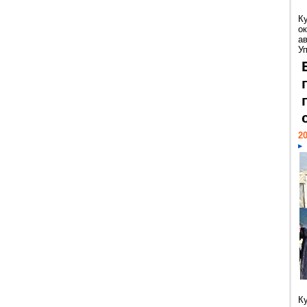
К
ок
а
У
20
К