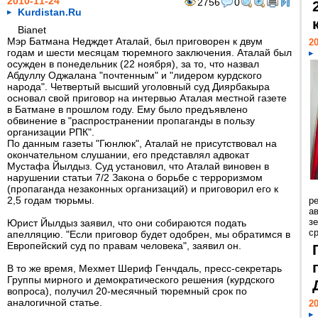
2010-11-24
2756
0
Kurdistan.Ru
Bianet
Мэр Батмана Недждет Аталай, был приговорен к двум
20
годам и шести месяцам тюремного заключения. Аталай был
осужден в понедельник (22 ноября), за то, что назвал
Абдуллу Оджалана "почтенным" и "лидером курдского
народа". Четвертый высший уголовный суд Диярбакыра
основал свой приговор на интервью Аталая местной газете
в Батмане в прошлом году. Ему было предъявлено
обвинение в "распространении пропаганды в пользу
организации РПК".
По данным газеты "Гюнлюк", Аталай не присутствовал на
окончательном слушании, его представлял адвокат
Мустафа Йылдыз. Суд установил, что Аталай виновен в
нарушении статьи 7/2 Закона о борьбе с терроризмом
(пропаганда незаконных организаций) и приговорил его к
2,5 годам тюрьмы.
р
ав
з
Юрист Йылдыз заявил, что они собираются подать
с
апелляцию. "Если приговор будет одобрен, мы обратимся в
Европейский суд по правам человека", заявил он.
В то же время, Мехмет Шериф Генчдаль, пресс-секретарь
Группы мирного и демократического решения (курдского
вопроса), получил 20-месячный тюремный срок по
аналогичной статье.
20