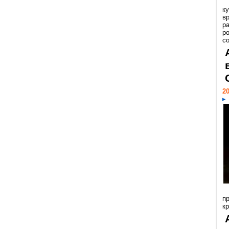
к
в
р
р
с
20
п
к