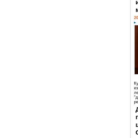
20
К
е
л
"
р