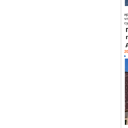
и
ч
с
20