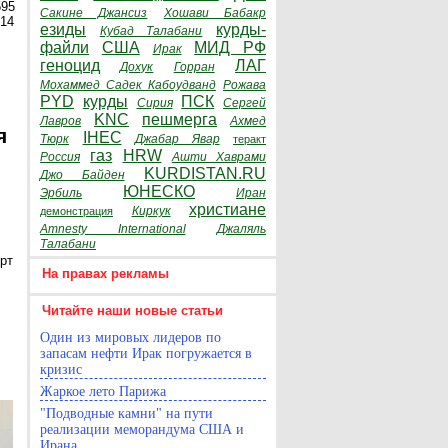
595
Сакине Джансиз
Хошави Бабакр
014
езиды
курды-
Кубад Талабани
файли
США
МИД РФ
Ирак
геноцид
ЛАГ
Дохук
Горран
Мохаммед Садек Кабоудванд
Рожава
PYD
курды
ПСК
Сирия
Сергей
KNC
пешмерга
Лавров
Ахмед
я
IHEC
Тюрк
Джабар Явар
теракт
газ
HRW
Россия
Ашти Хаврами
KURDISTAN.RU
Джо Байден
ЮНЕСКО
Эрбиль
Иран
христиане
Киркук
демонстрация
Amnesty International
Джаляль
Талабани
рт
На правах рекламы
Читайте наши новые статьи
Один из мировых лидеров по
запасам нефти Ирак погружается в
кризис
Жаркое лето Парижа
"Подводные камни" на пути
реализации меморандума США и
Ирана