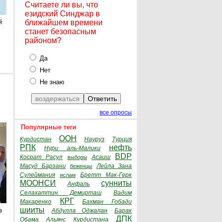
Считаете ли вы, что
езидский Синджар в
й
ближайшем времени
станет безопасным
районом?
Да
Нет
Не знаю
все опросы
Популярные теги
ООН
Курдистан
Науруз
Турция
РПК
нефть
Нури аль-Малики
BDP
Косрат Расул
Асаиш
выборы
Масуд Барзани
Лейла Зана
беженцы
Сулеймания
Бретт Мак-Герк
ислам
МООНСИ
сунниты
Анфаль
Селахаттин Демирташ
Вадим
КРГ
Макаренко
Бахман Гобади
шииты
з
Абдулла Оджалан
Барак
ДПК
Обама
Альянс Курдистана