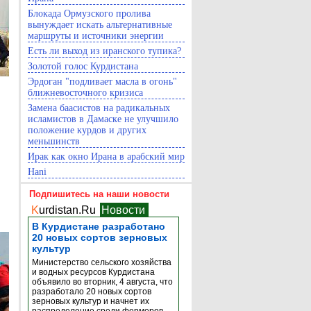
Блокада Ормузского пролива
вынуждает искать альтернативные
маршруты и источники энергии
Есть ли выход из иранского тупика?
Золотой голос Курдистана
Эрдоган "подливает масла в огонь"
ближневосточного кризиса
Замена баасистов на радикальных
исламистов в Дамаске не улучшило
положение курдов и других
меньшинств
Ирак как окно Ирана в арабский мир
Hani
Подпишитесь на наши новости
K
urdistan.Ru
Новости
В Курдистане разработано
20 новых сортов зерновых
культур
Министерство сельского хозяйства
и водных ресурсов Курдистана
объявило во вторник, 4 августа, что
разработало 20 новых сортов
зерновых культур и начнет их