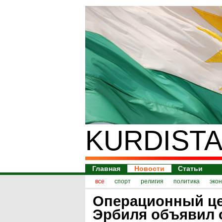
KURDISTA
Главная
Новости
Статьи
все
спорт
религия
политика
эко
Операционный ц
Эрбиля объявил 