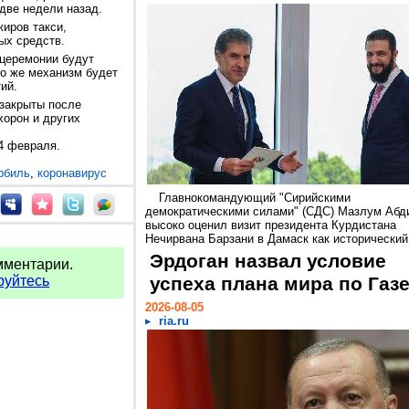
 две недели назад.
жиров такси,
ных средств.
 церемонии будут
то же механизм будет
тий.
 закрыты после
хорон и других
4 февраля.
рбиль
,
коронавирус
Главнокомандующий "Сирийскими
демократическими силами" (СДС) Мазлум Абд
высоко оценил визит президента Курдистана
Нечирвана Барзани в Дамаск как исторический.
Эрдоган назвал условие
мментарии.
руйтесь
успеха плана мира по Газ
2026-08-05
ria.ru