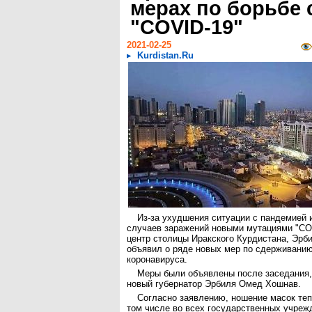
мерах по борьбе 
"COVID-19"
2021-02-25
Kurdistan.Ru
Из-за ухудшения ситуации с пандемией 
случаев заражений новыми мутациями "CO
центр столицы Иракского Курдистана, Эрб
объявил о ряде новых мер по сдерживани
коронавируса.
Меры были объявлены после заседания,
новый губернатор Эрбиля Омед Хошнав.
Согласно заявлению, ношение масок теп
том числе во всех государственных учреж