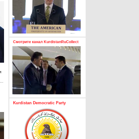
Смотрите канал KurdistanRuCollect
и
..
е
Kurdistan Democratic Party