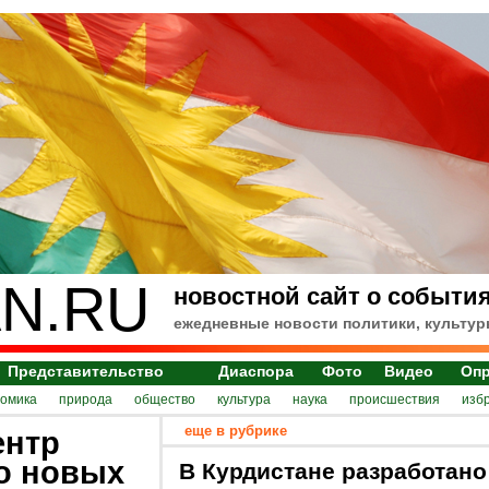
N.RU
новостной сайт о события
ежедневные новости политики, культур
Представительство
Диаспора
Фото
Видео
Оп
номика
природа
общество
культура
наука
происшествия
изб
еще в рубрике
ентр
о новых
В Курдистане разработано