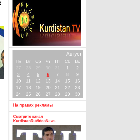
х
Август
Пн
Вт
Ср
Чт
Пт
Сб
Вс
27
28
29
30
31
1
2
3
4
5
6
7
8
9
10
11
12
13
14
15
16
х
17
18
19
20
21
22
23
24
25
26
27
28
29
30
На правах рекламы
Смотрите канал
KurdistanRuVideoNews