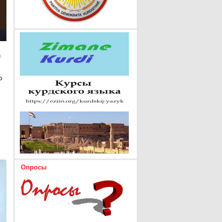
и
о
Опросы