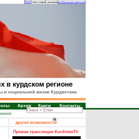
RSS
текстовый режим
мобильная версия
х в курдском регионе
ы и социальной жизни Курдистана
росы
Архив
Книги
Контакты
ранное
другие возможности
Прямая трансляция KurdistanTV