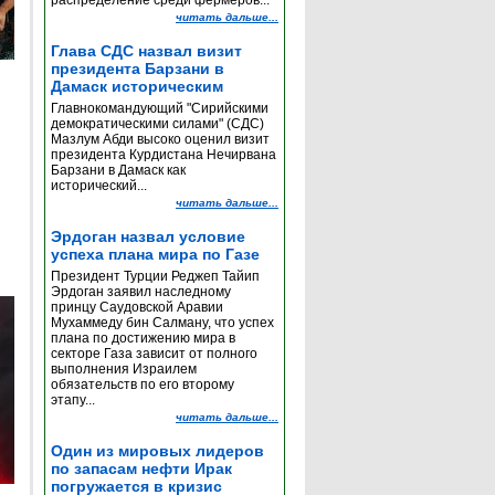
распределение среди фермеров...
читать дальше...
Глава СДС назвал визит
президента Барзани в
Дамаск историческим
Главнокомандующий "Сирийскими
демократическими силами" (СДС)
Мазлум Абди высоко оценил визит
президента Курдистана Нечирвана
Барзани в Дамаск как
исторический...
читать дальше...
Эрдоган назвал условие
успеха плана мира по Газе
Президент Турции Реджеп Тайип
Эрдоган заявил наследному
принцу Саудовской Аравии
Мухаммеду бин Салману, что успех
плана по достижению мира в
секторе Газа зависит от полного
выполнения Израилем
обязательств по его второму
этапу...
читать дальше...
Один из мировых лидеров
по запасам нефти Ирак
погружается в кризис