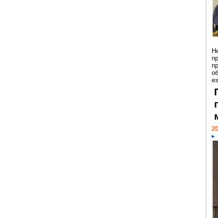
Н
п
п
о
ез
20