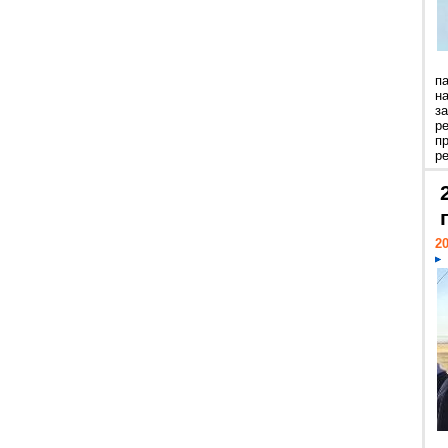
п
н
з
р
п
ре
20