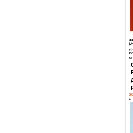
з
М
д
п
ег
20