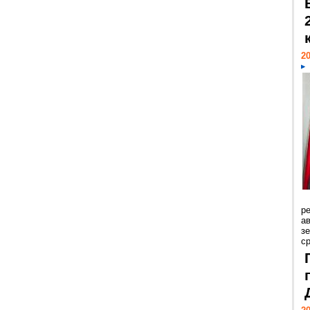
20
р
ав
з
с