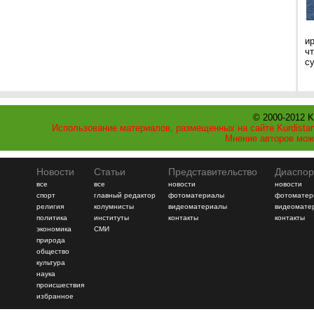
и
ч
с
© 2000-2012 K
Использование материалов, размещенных на сайте Kurdistan
Мнение авторов мож
Новости
Статьи
Представительство
Диаспор
все
все
новости
новости
спорт
главный редактор
фотоматериалы
фотоматер
религия
колумнисты
видеоматериалы
видеомате
политика
институты
контакты
контакты
экономика
СМИ
природа
общество
культура
наука
происшествия
избранное