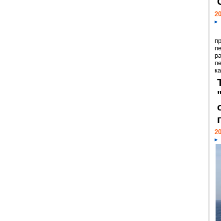
20
п
п
р
п
ка
20