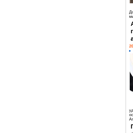
Д
м
20
у
ос
Ar