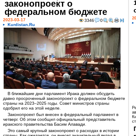
законопроект о
федеральном бюджете
20
2023-03-17
3346
0
Kurdistan.Ru
В ближайшие дни парламент Ирака должен обсудить
давно просроченный законопроект о федеральном бюджете
страны на 2023–2025 годы. Совет министров страны
Р
одобрил его на этой неделе.
а
Законопроект был внесен в федеральный парламент в
К
четверг. Об этом сообщил официальный представитель
ст
иракского правительства Басим Алавади.
Это самый крупный законопроект о расходах в истории
страны. Как ожидается, он внесет значительный вклад в