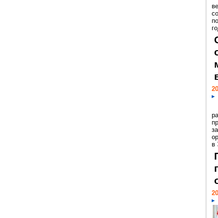
ве
с
п
го
20
р
пр
з
о
в
20