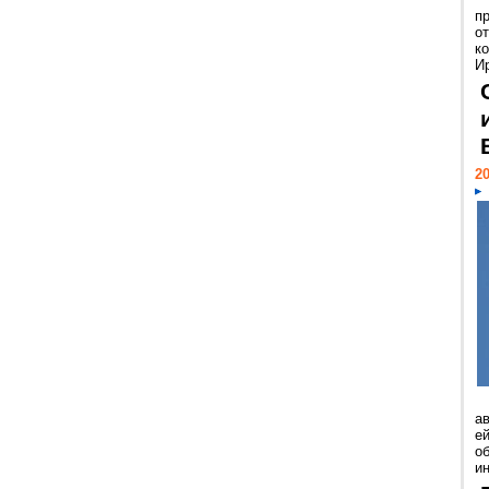
п
о
к
И
20
а
ей
о
и