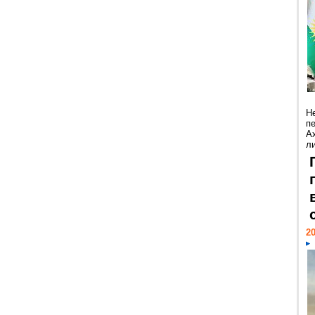
Н
п
А
ли
20