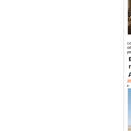
со
о
ре
20