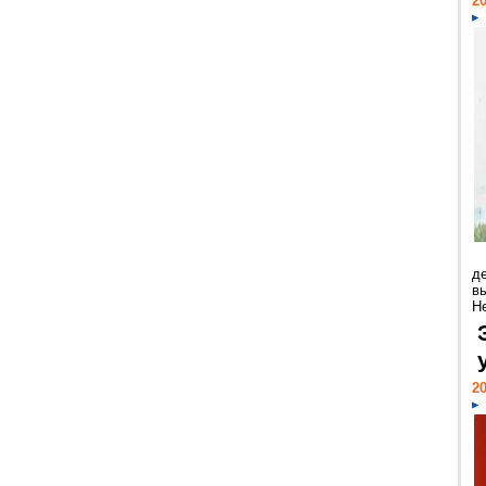
20
д
в
Н
20