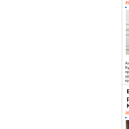
20
А
К
п
у
ку
20