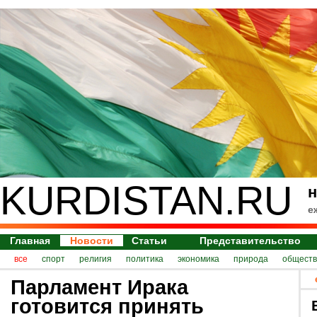
KURDISTAN.RU
н
е
Главная
Новости
Статьи
Представительство
все
спорт
религия
политика
экономика
природа
обществ
Парламент Ирака
готовится принять