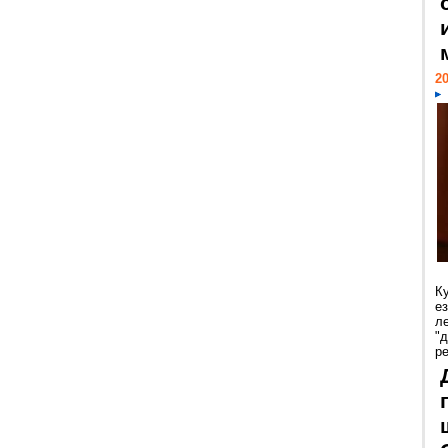
20
К
е
л
"
р