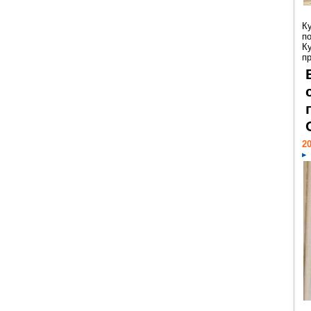
К
п
К
пр
20