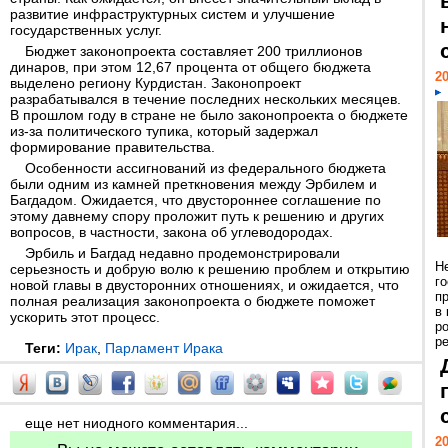
развитие инфраструктурных систем и улучшение
государственных услуг.
Бюджет законопроекта составляет 200 триллионов
динаров, при этом 12,67 процента от общего бюджета
20
выделено региону Курдистан. Законопроект
разрабатывался в течение последних нескольких месяцев.
В прошлом году в стране не было законопроекта о бюджете
из-за политического тупика, который задержал
формирование правительства.
Особенности ассигнований из федерального бюджета
были одним из камней преткновения между Эрбилем и
Багдадом. Ожидается, что двустороннее соглашение по
этому давнему спору проложит путь к решению и других
вопросов, в частности, закона об углеводородах.
Эрбиль и Багдад недавно продемонстрировали
Н
серьезность и добрую волю к решению проблем и открытию
г
новой главы в двусторонних отношениях, и ожидается, что
п
полная реализация законопроекта о бюджете поможет
в
ускорить этот процесс.
р
ре
Теги:
Ирак
,
Парламент Ирака
еще нет ниодного комментария...
20