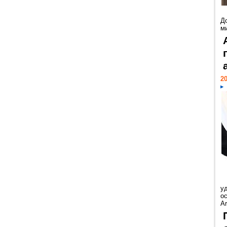
Д
м
20
у
ос
Ar