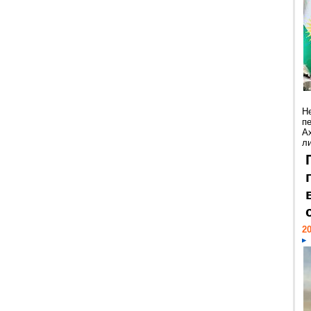
Н
п
А
ли
20