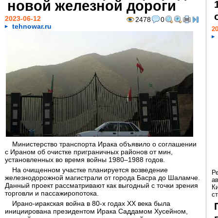
новой железной дороги
2023-06-12
2478
0
tehnowar.ru
20
Министерство транспорта Ирака объявило о соглашении
с Ираном об очистке приграничных районов от мин,
установленных во время войны 1980–1988 годов.
На очищенном участке планируется возведение
Р
железнодорожной магистрали от города Басра до Шаламче.
а
Данный проект рассматривают как выгодный с точки зрения
К
торговли и пассажиропотока.
ст
Ирано-иракская война в 80-х годах XX века была
инициирована президентом Ирака Саддамом Хусейном,