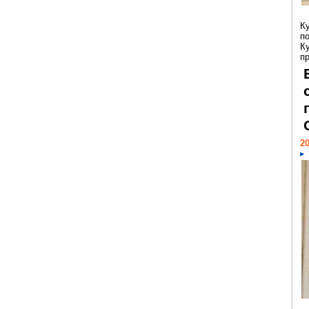
К
п
К
пр
20