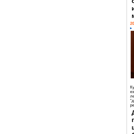
20
К
е
л
"
р