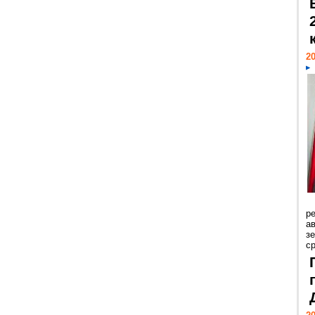
20
р
ав
з
с