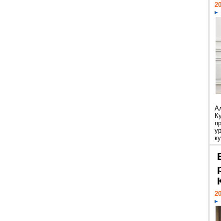
20
А
К
п
у
ку
20