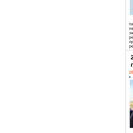
п
н
з
р
п
ре
20