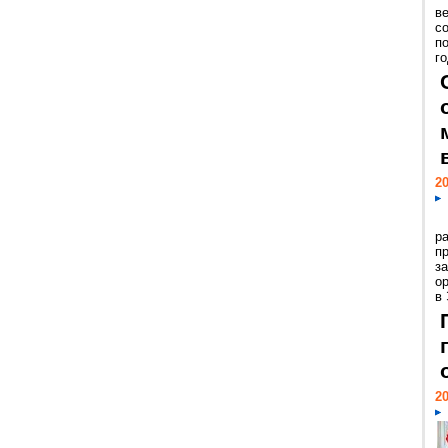
ве
с
п
го
20
р
пр
з
о
в
20