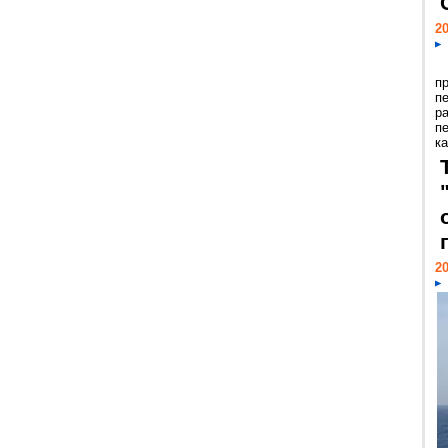
20
п
п
р
п
ка
20