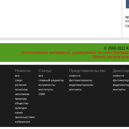
и
ч
с
© 2000-2012 K
Использование материалов, размещенных на сайте Kurdistan
Мнение авторов мож
Новости
Статьи
Представительство
Диаспор
все
все
новости
новости
спорт
главный редактор
фотоматериалы
фотоматер
религия
колумнисты
видеоматериалы
видеомате
политика
институты
контакты
контакты
экономика
СМИ
природа
общество
культура
наука
происшествия
избранное