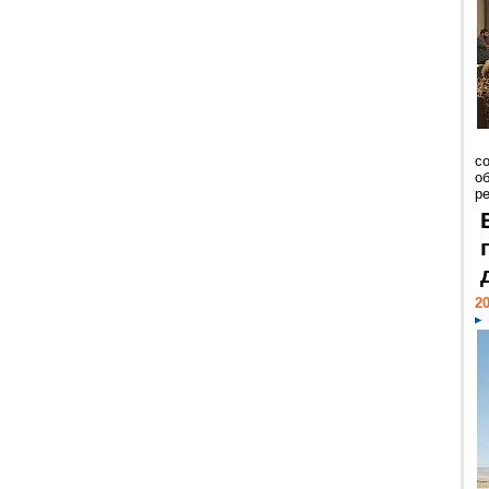
со
о
ре
20