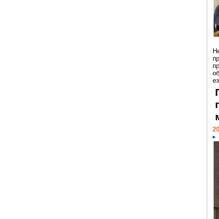
Н
п
п
о
ез
20