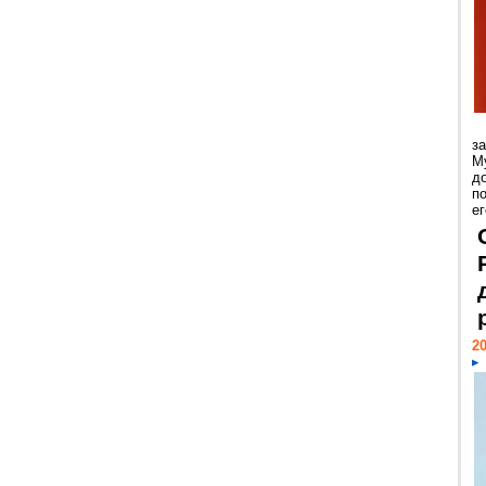
з
М
д
п
ег
20