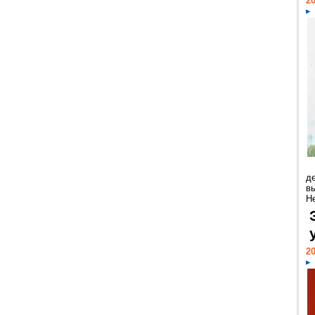
20
д
в
Н
20