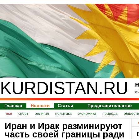
KURDISTAN.RU
н
е
Главная
Новости
Статьи
Представительство
все
спорт
религия
политика
экономика
природа
обществ
Иран и Ирак разминируют
часть своей границы ради