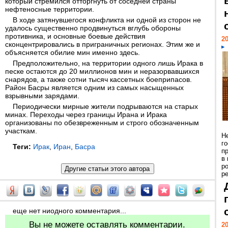
который стремился отторгнуть от соседней страны
нефтеносные территории.
В ходе затянувшегося конфликта ни одной из сторон не
удалось существенно продвинуться вглубь обороны
противника, и основные боевые действия
20
сконцентрировались в приграничных регионах. Этим же и
объясняется обилие мин именно здесь.
Предположительно, на территории одного лишь Ирака в
песке остаются до 20 миллионов мин и неразорвавшихся
снарядов, а также сотни тысяч кассетных боеприпасов.
Район Басры является одним из самых насыщенных
взрывными зарядами.
Периодически мирные жители подрываются на старых
минах. Переходы через границы Ирана и Ирака
организованы по обезвреженным и строго обозначенным
участкам.
Н
г
Теги:
Ирак
,
Иран
,
Басра
п
в
р
ре
еще нет ниодного комментария...
Вы не можете оставлять комментарии.
20