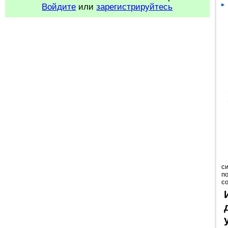
Войдите
или
зарегистрируйтесь
с
п
с