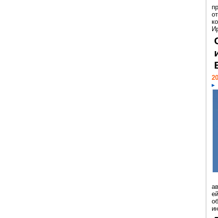
п
о
к
И
20
а
ей
о
и