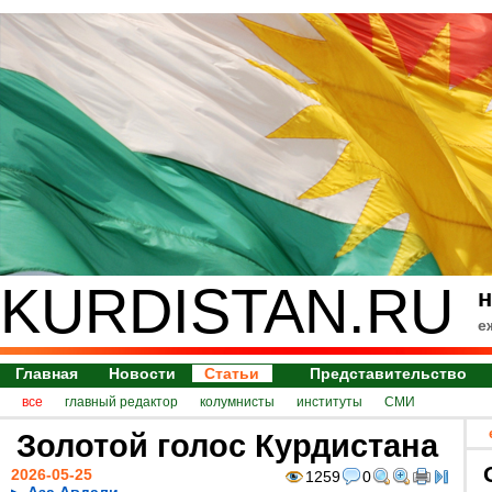
KURDISTAN.RU
н
е
Главная
Новости
Статьи
Представительство
все
главный редактор
колумнисты
институты
СМИ
Золотой голос Курдистана
2026-05-25
1259
0