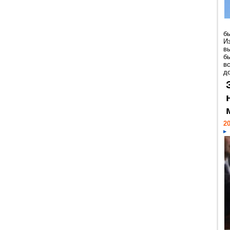
б
И
в
б
в
д
20