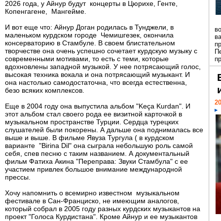
2026 года, у Айнур будут концерты в Цюрихе, Генте,
Копенгагене, Мангейме.
И вот еще что: Айнур Доган родилась в Тунджели, в
в
маленьком курдском городе Чемишгезек, окончила
в
консерваторию в Стамбуле. В своем блистательном
п
творчестве она очень успешно сочетает курдскую музыку с
П
современными мотивами, то есть с теми, которые
пр
вдохновлены западной музыкой. У нее потрясающий голос,
высокая техника вокала и она потрясающий музыкант. И
она настолько самодостаточна, что всегда естественна,
безо всяких комплексов.
20
Еще в 2004 году она выпустила альбом "Keça Kurdan". И
этот альбом стал своего рода ее визитной карточкой в
музыкальном пространстве Турции. Сердца турецких
слушателей были покорены. А дальше она поднималась все
выше и выше. В фильме Явуза Тургула ( в курдском
варианте "Birina Dil" она сыграла небольшую роль самой
себя, спев песню с таким названием. А документальный
фильм Фатиха Акина "Переправа: Звуки Стамбула" с ее
участием привлек большое внимание международной
прессы.
Хочу напомнить о всемирно известном музыкальном
фестивале в Сан-Франциско, не имеющим аналогов,
который собрал в 2005 году разных курдских музыкантов на
проект "Голоса Курдистана". Кроме Айнур и ее музыкантов