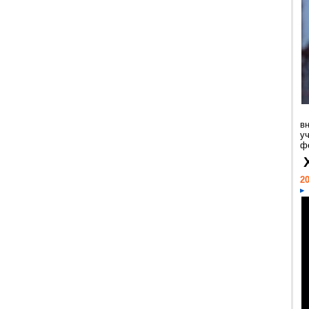
в
у
ф
20