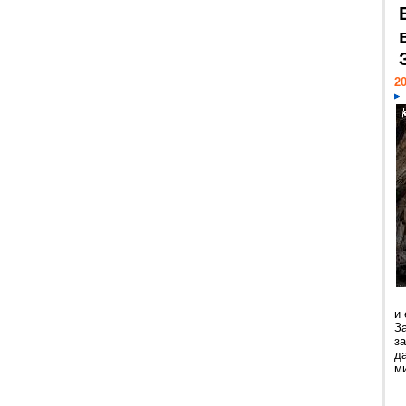
20
и
З
з
д
ми