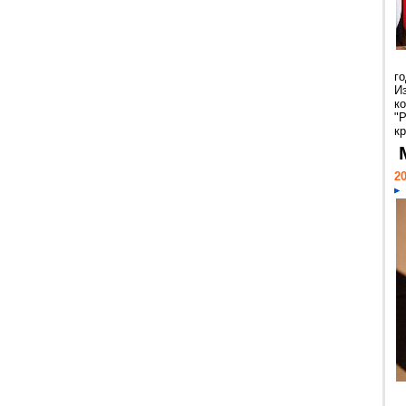
г
И
к
"
кр
20