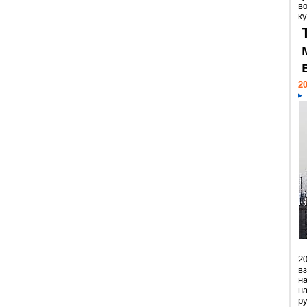
в
ку
20
2
в
н
н
р