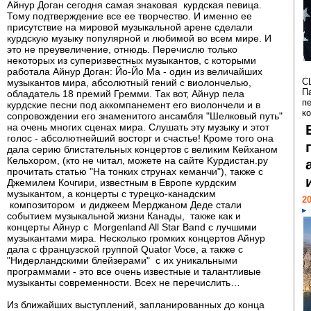
Айнур Доган сегодня самая знаковая курдская певица.
Тому подтверждение все ее творчество. И именно ее
присутствие на мировой музыкальной арене сделали
курдскую музыку популярной и любимой во всем мире. И
это не преувеличение, отнюдь. Перечислю только
некоторых из суперизвестных музыкантов, с которыми
работала Айнур Доган: Йо-Йо Ма - один из величайших
С
музыкантов мира, абсолютный гений с виолончелью,
П
обладатель 18 премий Гремми. Так вот, Айнур пела
п
курдские песни под аккомпанемент его виолончели и в
к
сопровождении его знаменитого ансамбля "Шелковый путь"
на очень многих сценах мира. Слушать эту музыку и этот
голос - абсолютнейший восторг и счастье! Кроме того она
дала серию блистательных концертов с великим Кейханом
Кельхором, (кто не читал, можете на сайте Kурдистан.ру
прочитать статью "На тонких струнах кеманчи"), также с
Джемилем Кочгири, известным в Европе курдским
музыкантом, а концерты с турецко-канадским
20
композитором и диджеем Мерджаном Деде стали
событием музыкальной жизни Канады, также как и
концерты Айнур с Morgenland All Star Band с лучшими
музыкантами мира. Несколько громких концертов Айнур
дала с французской группой Quator Voce, а также с
"Нидерландскими блейзерами" с их уникальными
программами - это все очень известные и талантливые
музыканты современности. Всех не перечислить…
Из ближайших выступлений, запланированных до конца