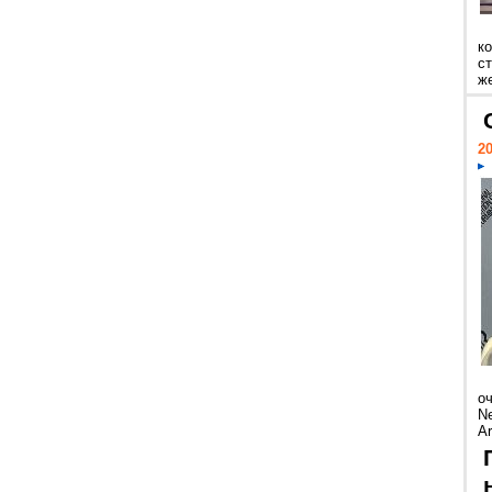
к
ст
же
20
о
Ne
Ar