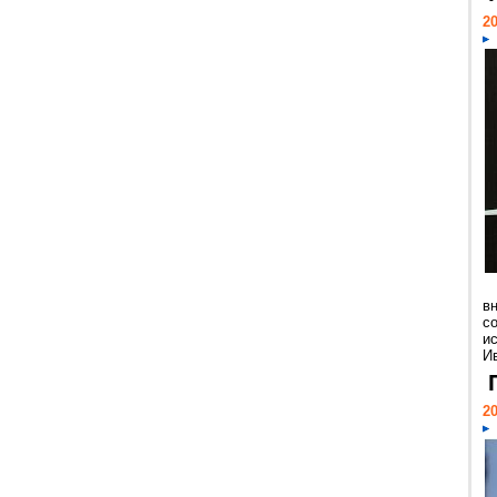
20
в
с
и
Ив
20