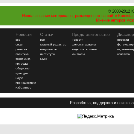
© 2000-2012 K
Использование материалов, размещенных на сайте Kurdistan
Мнение авторов мож
Новости
Статьи
Представительство
Диаспор
все
все
новости
новости
спорт
главный редактор
фотоматериалы
фотоматер
религия
колумнисты
видеоматериалы
видеомате
политика
институты
контакты
контакты
экономика
СМИ
природа
общество
культура
наука
происшествия
избранное
Разработка, поддержка и поискова