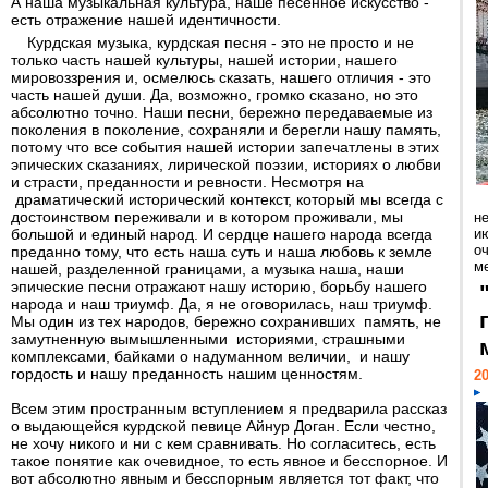
А наша музыкальная культура, наше песенное искусство -
есть отражение нашей идентичности.
Курдская музыка, курдская песня - это не просто и не
только часть нашей культуры, нашей истории, нашего
мировоззрения и, осмелюсь сказать, нашего отличия - это
часть нашей души. Да, возможно, громко сказано, но это
абсолютно точно. Наши песни, бережно передаваемые из
поколения в поколение, сохраняли и берегли нашу память,
потому что все события нашей истории запечатлены в этих
эпических сказаниях, лирической поэзии, историях о любви
и страсти, преданности и ревности. Несмотря на
драматический исторический контекст, который мы всегда с
достоинством переживали и в котором проживали, мы
н
большой и единый народ. И сердце нашего народа всегда
ию
о
преданно тому, что есть наша суть и наша любовь к земле
ме
нашей, разделенной границами, а музыка наша, наши
эпические песни отражают нашу историю, борьбу нашего
народа и наш триумф. Да, я не оговорилась, наш триумф.
Мы один из тех народов, бережно сохранивших память, не
замутненную вымышленными историями, страшными
комплексами, байками о надуманном величии, и нашу
гордость и нашу преданность нашим ценностям.
20
Всем этим пространным вступлением я предварила рассказ
о выдающейся курдской певице Айнур Доган. Если честно,
не хочу никого и ни с кем сравнивать. Но согласитесь, есть
такое понятие как очевидное, то есть явное и бесспорное. И
вот абсолютно явным и бесспорным является тот факт, что