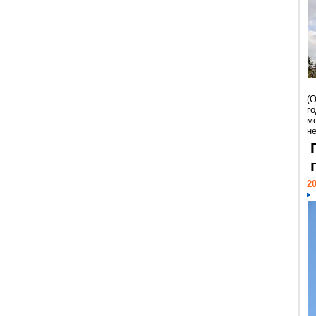
(
г
м
н
20