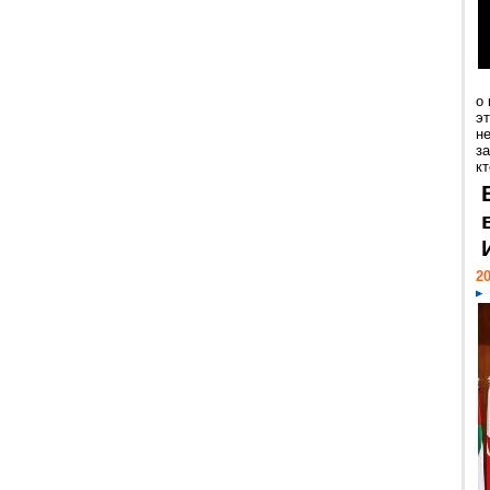
о
э
н
за
кт
20