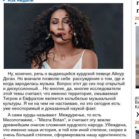
Аза Авдали
20
Ну, конечно, речь о выдающейся курдской певице Айнур
Доган. Но вначале позволю себе рассуждения о том, где и
когда зародилась музыка. Вопрос этот до сих пор открытый
и дискуссионный... Но многие, да, многие исследователи
этой темы считают, что именно территория, омываемая
д
Тигром и Евфратом является колыбелью музыкальной
В
культуры. Я ни на чем не настаиваю, но это сегодня есть
Ка
уже неоспоримый и доказанный наукой факт.
А сами курды называют Междуречье, то есть
Месопотамию, - "Mezra Botan", и считают эту землю
20
древнейшим очагом сложения курдского народа. Убеждена,
что именно наша история, в той или иной степени, скорее в
очень большей степени, сформировала нашу идентичность.