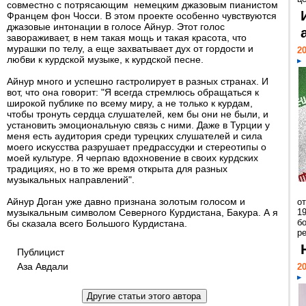
совместно с потрясающим немецким джазовым пианистом
Францем фон Чосси. В этом проекте особенно чувствуются
джазовые интонации в голосе Айнур. Этот голос
завораживает, в нем такая мощь и такая красота, что
мурашки по телу, а еще захватывает дух от гордости и
20
любви к курдской музыке, к курдской песне.
Айнур много и успешно гастролирует в разных странах. И
вот, что она говорит: "Я всегда стремлюсь обращаться к
широкой публике по всему миру, а не только к курдам,
чтобы тронуть сердца слушателей, кем бы они не были, и
установить эмоциональную связь с ними. Даже в Турции у
меня есть аудитория среди турецких слушателей и сила
моего искусства разрушает предрассудки и стереотипы о
моей культуре. Я черпаю вдохновение в своих курдских
традициях, но в то же время открыта для разных
музыкальных направлений".
Айнур Доган уже давно признана золотым голосом и
о
музыкальным символом Северного Курдистана, Бакура. А я
1
бо
бы сказала всего Большого Курдистана.
р
Публицист
Аза Авдали
20