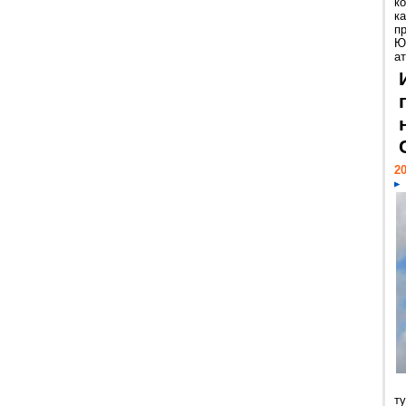
к
ка
п
Ю
ат
20
т