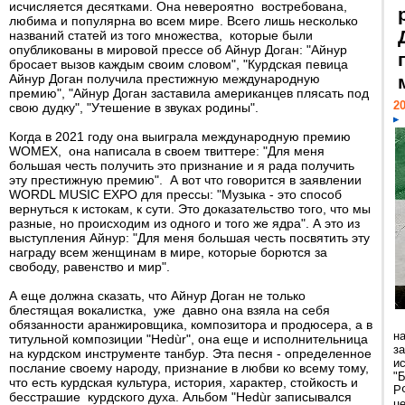
исчисляется десятками. Она невероятно востребована,
любима и популярна во всем мире. Всего лишь несколько
названий статей из того множества, которые были
опубликованы в мировой прессе об Айнур Доган: "Айнур
бросает вызов каждым своим словом", "Курдская певица
Айнур Доган получила престижную международную
премию", "Айнур Доган заставила американцев плясать под
20
свою дудку", "Утешение в звуках родины".
Когда в 2021 году она выиграла международную премию
WOMEX, она написала в своем твиттере: "Для меня
большая честь получить это признание и я рада получить
эту престижную премию". А вот что говорится в заявлении
WORDL MUSIC EXPO для прессы: "Музыка - это способ
вернуться к истокам, к сути. Это доказательство того, что мы
разные, но происходим из одного и того же ядра". А это из
выступления Айнур: "Для меня большая честь посвятить эту
награду всем женщинам в мире, которые борются за
свободу, равенство и мир".
А еще должна сказать, что Айнур Доган не только
блестящая вокалистка, уже давно она взяла на себя
обязанности аранжировщика, композитора и продюсера, а в
н
титульной композиции "Hedùr", она еще и исполнительница
з
на курдском инструменте танбур. Эта песня - определенное
и
послание своему народу, признание в любви ко всему тому,
"
что есть курдская культура, история, характер, стойкость и
Р
бесстрашие курдского духа. Альбом "Hedùr записывался
ц