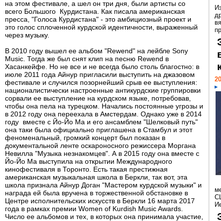
на этом фестивале, а шел он три дня, были артисты со
И
всего Большого Курдистана. Как писала американская
д
пресса, "Голоса Курдистана" - это амбициозный проект и
в
это голос сплоченной курдской идентичности, выраженный
пр
через музыку.
В 2010 году вышел ее альбом "Rewend" на лейбле Sony
Music. Тогда же был снят клип на песню Rewend в
Хасанкейфе. Но не все и не всегда было столь благостно: в
июле 2011 года Айнур пригласили выступить на джазовом
20
фестивале и случился позорнейший срыв ее выступления:
националистически настроенные антикурдские группировки
сорвали ее выступление на курдском языке, потребовав,
чтобы она пела на турецком. Начались постоянные угрозы и
в 2012 году она переехала в Амстердам. Однако уже в 2014
году вместе с Йо-Йо Ма и его ансамблем "Шелковый путь"
она таки была официально приглашена в Стамбул и этот
феноменальный, громкий концерт был показан в
документальной ленте оскароносного режиссера Моргана
Невилла "Музыка незнакомцев". А в 2015 году она вместе с
Йо-Йо Ма выступила на открытии Международного
кинофестиваля в Торонто. Есть такая престижная
американская музыкальная школа в Беркли, так вот, эта
школа признала Айнур Доган "Мастером курдской музыки" и
м
награда ей была вручена в торжественной обстановке в
С
Центре исполнительских искусств в Беркли 16 марта 2017
И
года в рамках премии Women of Kurdish Music Awards.
Число ее альбомов и тех, в которых она принимала участие,