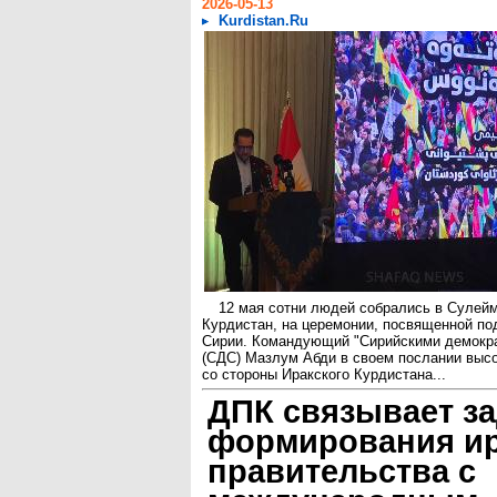
2026-05-13
Kurdistan.Ru
12 мая сотни людей собрались в Сулейм
Курдистан, на церемонии, посвященной по
Сирии. Командующий "Сирийскими демокр
(СДС) Мазлум Абди в своем послании выс
со стороны Иракского Курдистана...
ДПК связывает з
формирования ир
правительства с