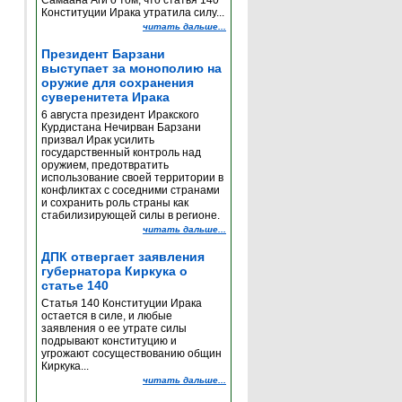
Самаана Аги о том, что статья 140
Конституции Ирака утратила силу...
читать дальше...
Президент Барзани
выступает за монополию на
оружие для сохранения
суверенитета Ирака
6 августа президент Иракского
Курдистана Нечирван Барзани
призвал Ирак усилить
государственный контроль над
оружием, предотвратить
использование своей территории в
конфликтах с соседними странами
и сохранить роль страны как
стабилизирующей силы в регионе.
читать дальше...
ДПК отвергает заявления
губернатора Киркука о
статье 140
Статья 140 Конституции Ирака
остается в силе, и любые
заявления о ее утрате силы
подрывают конституцию и
угрожают сосуществованию общин
Киркука...
читать дальше...