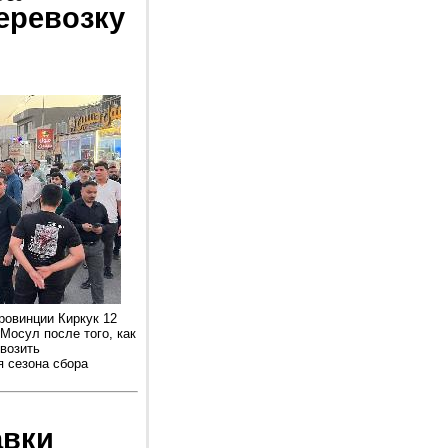
еревозку
ровинции Киркук 12
Мосул после того, как
возить
 сезона сбора
авки