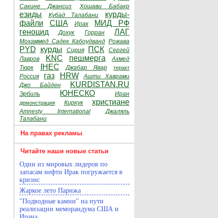
Сакине Джансиз
Хошави Бабакр
езиды
курды-
Кубад Талабани
файли
США
МИД РФ
Ирак
геноцид
ЛАГ
Дохук
Горран
Мохаммед Садек Кабоудванд
Рожава
PYD
курды
ПСК
Сирия
Сергей
KNC
пешмерга
Лавров
Ахмед
IHEC
Тюрк
Джабар Явар
теракт
газ
HRW
Россия
Ашти Хаврами
KURDISTAN.RU
Джо Байден
ЮНЕСКО
Эрбиль
Иран
христиане
Киркук
демонстрация
Amnesty International
Джаляль
Талабани
На правах рекламы
Читайте наши новые статьи
Один из мировых лидеров по
запасам нефти Ирак погружается в
кризис
Жаркое лето Парижа
"Подводные камни" на пути
реализации меморандума США и
Ирана