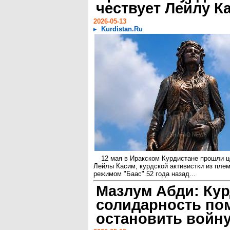
чествует Лейлу К
2026-05-13
Kurdistan.Ru
12 мая в Иракском Курдистане прошли ц
Лейлы Касим, курдской активистки из пле
режимом "Баас" 52 года назад...
Мазлум Абди: Кур
солидарность по
остановить войн