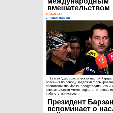
международным
вмешательством
2026-05-13
Kurdistan.Ru
12 мая "Демократическая партия Курдис
опасения по поводу задержки формирован
правительства Ирака, предупредив, что ин
вмешательство может сорвать голосовани
кабинету министров...
Президент Барза
вспоминает о на