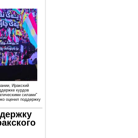
ании, Иракский
ддержке курдов
атическими силами"
око оценил поддержку
адержку
акского