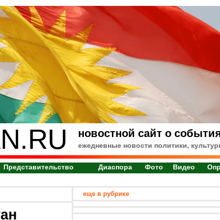
N.RU
новостной сайт о события
ежедневные новости политики, культур
Представительство
Диаспора
Фото
Видео
Оп
еще в рубрике
тан