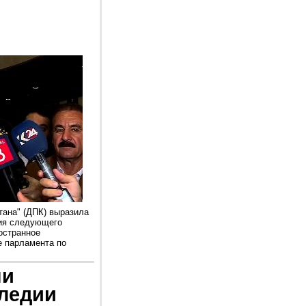
тана" (ДПК) выразила
ия следующего
остранное
е парламента по
ни
следии