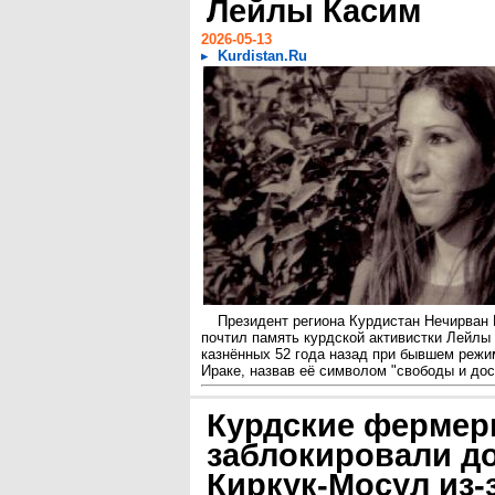
Лейлы Касим
2026-05-13
Kurdistan.Ru
Президент региона Курдистан Нечирван 
почтил память курдской активистки Лейлы 
казнённых 52 года назад при бывшем режим
Ираке, назвав её символом "свободы и дост
Курдские ферме
заблокировали д
Киркук-Мосул из-