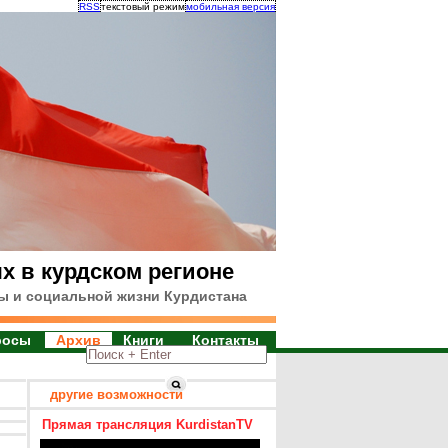
RSS
текстовый режим
мобильная версия
х в курдском регионе
ы и социальной жизни Курдистана
росы
Архив
Книги
Контакты
другие возможности
Прямая трансляция KurdistanTV