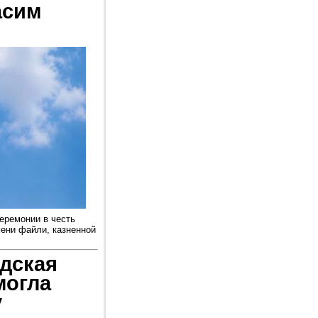
асим
еремонии в честь
мени файли, казненной
дская
могла
у