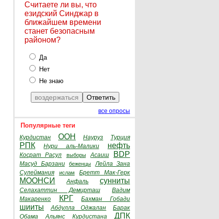
Считаете ли вы, что
езидский Синджар в
ближайшем времени
станет безопасным
районом?
Да
Нет
Не знаю
все опросы
Популярные теги
ООН
Курдистан
Науруз
Турция
РПК
нефть
Нури аль-Малики
BDP
Косрат Расул
Асаиш
выборы
Масуд Барзани
Лейла Зана
беженцы
Сулеймания
Бретт Мак-Герк
ислам
МООНСИ
сунниты
Анфаль
Селахаттин Демирташ
Вадим
КРГ
Макаренко
Бахман Гобади
шииты
Абдулла Оджалан
Барак
ДПК
Обама
Альянс Курдистана