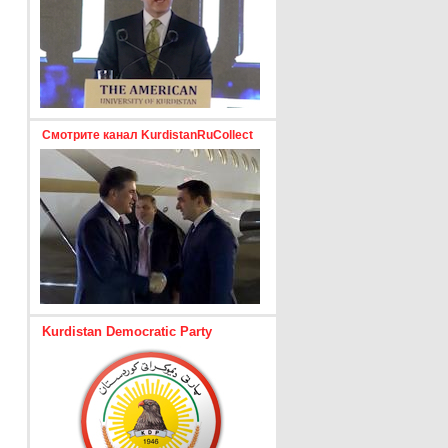
Смотрите канал KurdistanRuCollect
Kurdistan Democratic Party