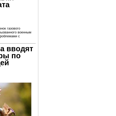
ата
нок газового
 вызванного военным
проблемами с
а вводят
ры по
щей