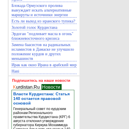
Блокада Ормузского пролива
вынуждает искать альтернативные
маршруты и источники энергии
Есть ли выход из иранского тупика?
Золотой голос Курдистана
Эрдоган "подливает масла в огонь"
ближневосточного кризиса
Замена баасистов на радикальных
исламистов в Дамаске не улучшило
положение курдов и других
меньшинств
Ирак как окно Ирана в арабский мир
Hani
Подпишитесь на наши новости
K
urdistan.Ru
Новости
Власти Курдистана: Статья
140 остается правовой
основой
Генеральный совет по курдским
районам Регионального
правительства Курдистана (КРГ) 6
августа отклонил утверждение
губернатора Киркука Мохаммеда