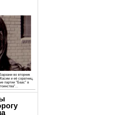
Барзани во вторник
Касим и её соратниц,
е партии "Баас" в
оинства"...
ры
орогу
за