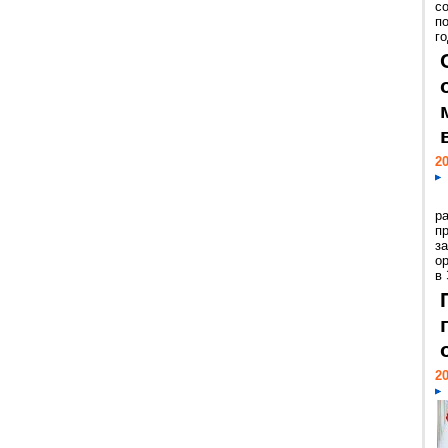
с
п
го
20
р
пр
з
о
в
20