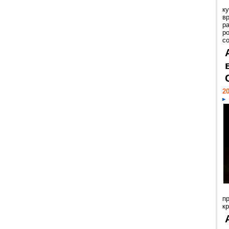
к
в
р
р
с
20
п
к