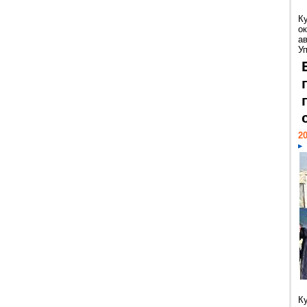
К
ок
а
У
20
К