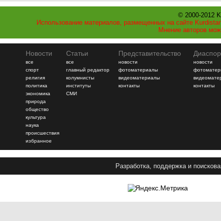
© 2000-2012 K
Использование материалов, размещенных на сайте Kurdistan
Мнение авторов мож
Новости
Статьи
Представительство
Диаспор
все
все
новости
новости
спорт
главный редактор
фотоматериалы
фотоматер
религия
колумнисты
видеоматериалы
видеомате
политика
институты
контакты
контакты
экономика
СМИ
природа
общество
культура
наука
происшествия
избранное
Разработка, поддержка и поискова