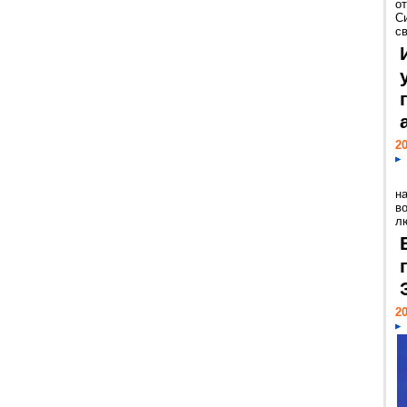
о
С
св
20
н
в
лю
20