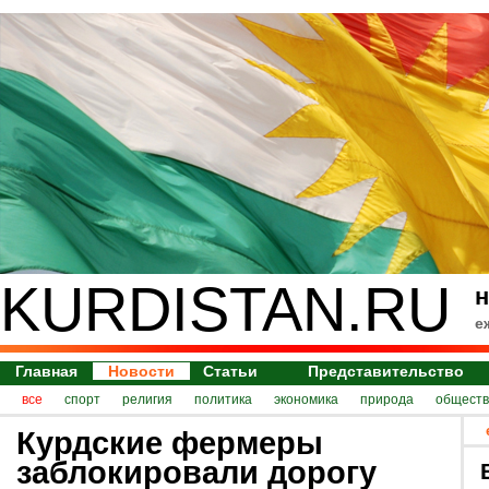
KURDISTAN.RU
н
е
Главная
Новости
Статьи
Представительство
все
спорт
религия
политика
экономика
природа
обществ
Курдские фермеры
заблокировали дорогу