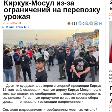
Киркук-Мосул из-за
ограничений на перевозку
урожая
20
2026-05-13
618
0
Kurdistan.Ru
р
ав
з
с
Десятки курдских фермеров в спорной провинции Киркук
12 мая заблокировали главную дорогу Киркук-Мосул после
того, как власти, по сообщениям, помешали им перевозить
сельскохозяйственную продукцию во время сезона сбора
урожая, что привело к эскалации напряженности.
20
Согласно видеозаписям и сообщениям местных жителей,