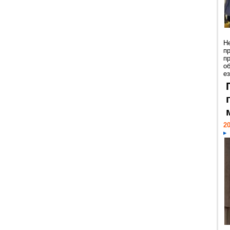
Н
п
п
о
ез
20