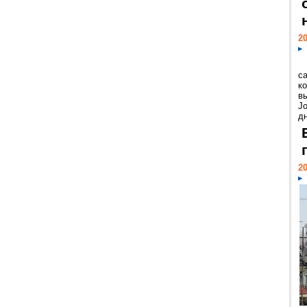
20
с
к
в
Jo
дн
20