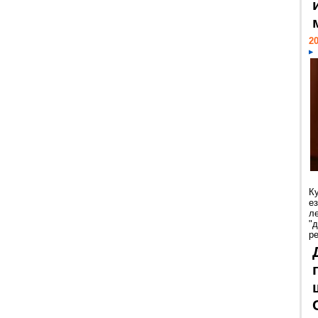
20
К
е
л
"
р