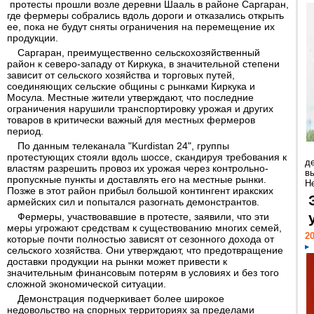
протесты прошли возле деревни Шааль в районе Саргаран,
где фермеры собрались вдоль дороги и отказались открыть
ее, пока не будут сняты ограничения на перемещение их
продукции.
Саргаран, преимущественно сельскохозяйственный
район к северо-западу от Киркука, в значительной степени
зависит от сельского хозяйства и торговых путей,
соединяющих сельские общины с рынками Киркука и
Мосула. Местные жители утверждают, что последние
ограничения нарушили транспортировку урожая и других
товаров в критически важный для местных фермеров
период.
По данным телеканала "Kurdistan 24", группы
протестующих стояли вдоль шоссе, скандируя требования к
д
властям разрешить провоз их урожая через контрольно-
в
пропускные пункты и доставлять его на местные рынки.
Н
Позже в этот район прибыл большой контингент иракских
армейских сил и попытался разогнать демонстрантов.
Фермеры, участвовавшие в протесте, заявили, что эти
меры угрожают средствам к существованию многих семей,
20
которые почти полностью зависят от сезонного дохода от
сельского хозяйства. Они утверждают, что предотвращение
доставки продукции на рынки может привести к
значительным финансовым потерям в условиях и без того
сложной экономической ситуации.
Демонстрация подчеркивает более широкое
недовольство на спорных территориях за пределами