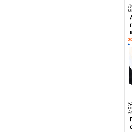
Д
м
20
у
ос
Ar