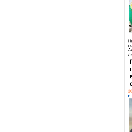
Н
п
А
ли
20