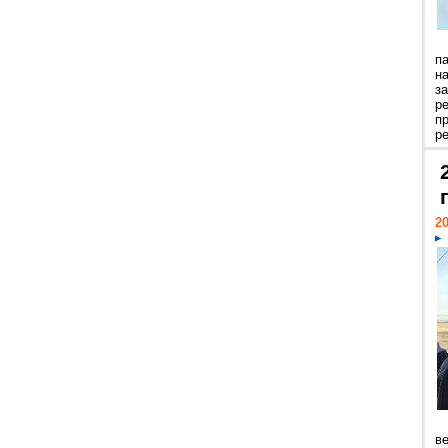
п
н
з
р
п
ре
20
ве