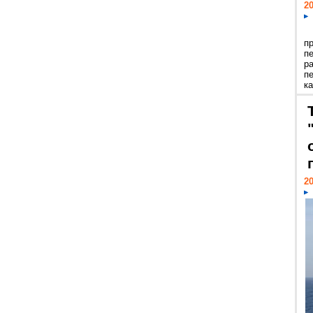
20
п
п
р
п
ка
20