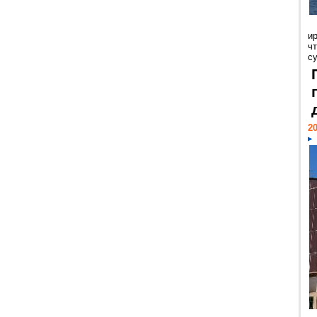
и
ч
с
20