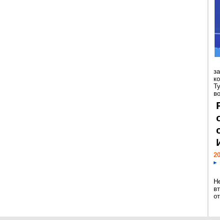
з
к
Т
во
20
Н
в
о