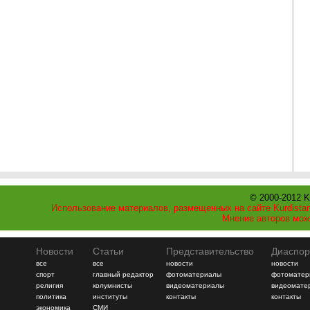
© 2000-2012 K
Использование материалов, размещенных на сайте Kurdistan
Мнение авторов мож
Новости
Статьи
Представительство
Диаспор
все
все
новости
новости
спорт
главный редактор
фотоматериалы
фотоматер
религия
колумнисты
видеоматериалы
видеомате
политика
институты
контакты
контакты
экономика
СМИ