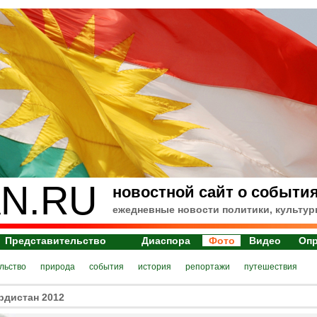
N.RU
новостной сайт о события
ежедневные новости политики, культур
Представительство
Диаспора
Фото
Видео
Оп
льство
природа
события
история
репортажи
путешествия
рдистан 2012