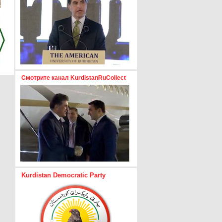
Смотрите канал KurdistanRuCollect
Kurdistan Democratic Party