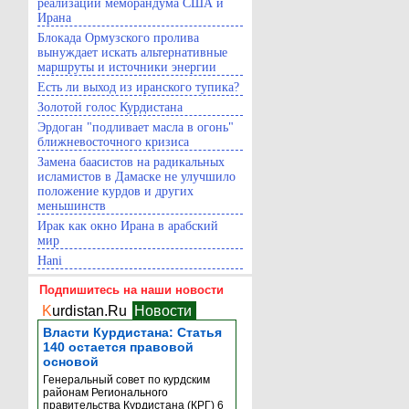
реализации меморандума США и
Ирана
Блокада Ормузского пролива
вынуждает искать альтернативные
маршруты и источники энергии
Есть ли выход из иранского тупика?
Золотой голос Курдистана
Эрдоган "подливает масла в огонь"
ближневосточного кризиса
Замена баасистов на радикальных
исламистов в Дамаске не улучшило
положение курдов и других
меньшинств
Ирак как окно Ирана в арабский
мир
Hani
Подпишитесь на наши новости
K
urdistan.Ru
Новости
Власти Курдистана: Статья
140 остается правовой
основой
Генеральный совет по курдским
районам Регионального
правительства Курдистана (КРГ) 6