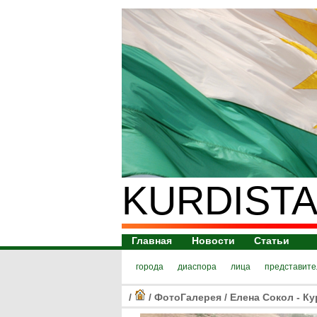
KURDISTA
Главная
Новости
Статьи
города
диаспора
лица
представите
/
/
ФотоГалерея
/
Елена Сокол - Ку