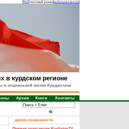
RSS
текстовый режим
мобильная версия
х в курдском регионе
ы и социальной жизни Курдистана
росы
Архив
Книги
Контакты
другие возможности
Прямая трансляция KurdistanTV