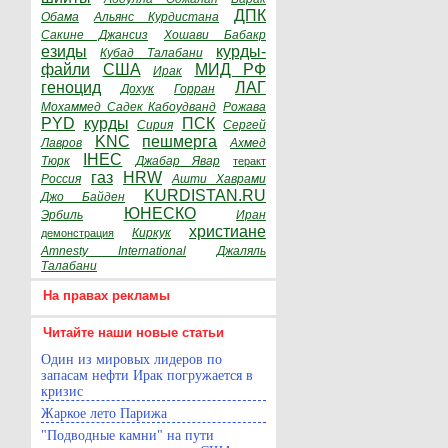
ДПК
Обама
Альянс Курдистана
Сакине Джансиз
Хошави Бабакр
езиды
курды-
Кубад Талабани
файли
США
МИД РФ
Ирак
геноцид
ЛАГ
Дохук
Горран
Мохаммед Садек Кабоудванд
Рожава
PYD
курды
ПСК
Сирия
Сергей
KNC
пешмерга
Лавров
Ахмед
IHEC
Тюрк
Джабар Явар
теракт
газ
HRW
Россия
Ашти Хаврами
KURDISTAN.RU
Джо Байден
ЮНЕСКО
Эрбиль
Иран
христиане
Киркук
демонстрация
Amnesty International
Джаляль
Талабани
На правах рекламы
Читайте наши новые статьи
Один из мировых лидеров по
запасам нефти Ирак погружается в
кризис
Жаркое лето Парижа
"Подводные камни" на пути