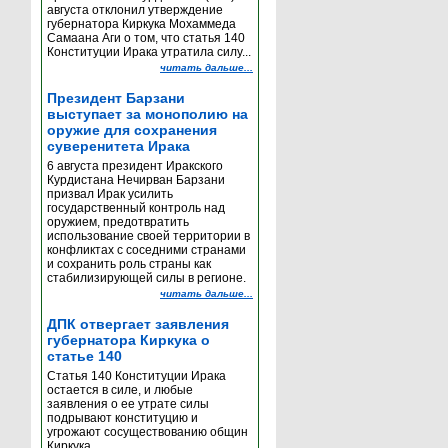
августа отклонил утверждение
губернатора Киркука Мохаммеда
Самаана Аги о том, что статья 140
Конституции Ирака утратила силу...
читать дальше...
Президент Барзани
выступает за монополию на
оружие для сохранения
суверенитета Ирака
6 августа президент Иракского
Курдистана Нечирван Барзани
призвал Ирак усилить
государственный контроль над
оружием, предотвратить
использование своей территории в
конфликтах с соседними странами
и сохранить роль страны как
стабилизирующей силы в регионе.
читать дальше...
ДПК отвергает заявления
губернатора Киркука о
статье 140
Статья 140 Конституции Ирака
остается в силе, и любые
заявления о ее утрате силы
подрывают конституцию и
угрожают сосуществованию общин
Киркука...