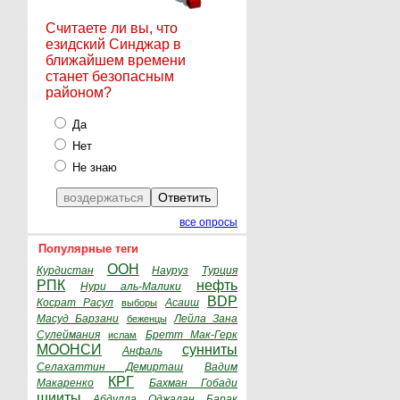
Считаете ли вы, что
езидский Синджар в
ближайшем времени
станет безопасным
районом?
Да
Нет
Не знаю
все опросы
Популярные теги
ООН
Курдистан
Науруз
Турция
РПК
нефть
Нури аль-Малики
BDP
Косрат Расул
Асаиш
выборы
Масуд Барзани
Лейла Зана
беженцы
Сулеймания
Бретт Мак-Герк
ислам
МООНСИ
сунниты
Анфаль
Селахаттин Демирташ
Вадим
КРГ
Макаренко
Бахман Гобади
шииты
Абдулла Оджалан
Барак