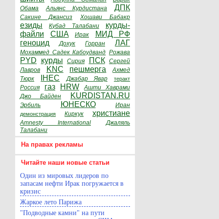
ДПК
Обама
Альянс Курдистана
Сакине Джансиз
Хошави Бабакр
езиды
курды-
Кубад Талабани
файли
США
МИД РФ
Ирак
геноцид
ЛАГ
Дохук
Горран
Мохаммед Садек Кабоудванд
Рожава
PYD
курды
ПСК
Сирия
Сергей
KNC
пешмерга
Лавров
Ахмед
IHEC
Тюрк
Джабар Явар
теракт
газ
HRW
Россия
Ашти Хаврами
KURDISTAN.RU
Джо Байден
ЮНЕСКО
Эрбиль
Иран
христиане
Киркук
демонстрация
Amnesty International
Джаляль
Талабани
На правах рекламы
Читайте наши новые статьи
Один из мировых лидеров по
запасам нефти Ирак погружается в
кризис
Жаркое лето Парижа
"Подводные камни" на пути