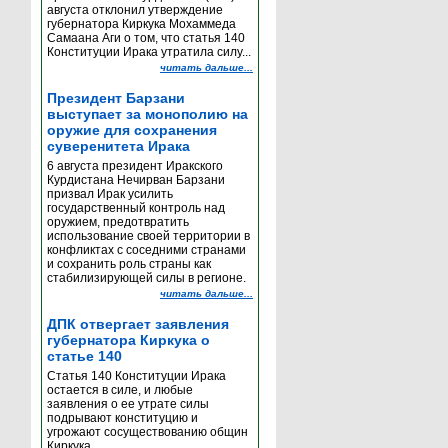
августа отклонил утверждение
губернатора Киркука Мохаммеда
Самаана Аги о том, что статья 140
Конституции Ирака утратила силу...
читать дальше...
Президент Барзани
выступает за монополию на
оружие для сохранения
суверенитета Ирака
6 августа президент Иракского
Курдистана Нечирван Барзани
призвал Ирак усилить
государственный контроль над
оружием, предотвратить
использование своей территории в
конфликтах с соседними странами
и сохранить роль страны как
стабилизирующей силы в регионе.
читать дальше...
ДПК отвергает заявления
губернатора Киркука о
статье 140
Статья 140 Конституции Ирака
остается в силе, и любые
заявления о ее утрате силы
подрывают конституцию и
угрожают сосуществованию общин
Киркука...