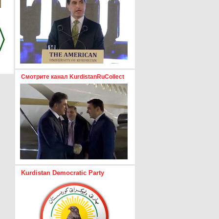
Смотрите канал KurdistanRuCollect
Kurdistan Democratic Party