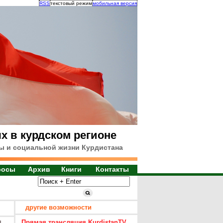
RSS
текстовый режим
мобильная версия
х в курдском регионе
ы и социальной жизни Курдистана
росы
Архив
Книги
Контакты
другие возможности
Прямая трансляция KurdistanTV