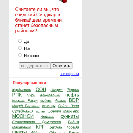
Считаете ли вы, что
езидский Синджар в
ближайшем времени
станет безопасным
районом?
Да
Нет
Не знаю
все опросы
Популярные теги
ООН
Курдистан
Науруз
Турция
РПК
нефть
Нури аль-Малики
BDP
Косрат Расул
Асаиш
выборы
Масуд Барзани
Лейла Зана
беженцы
Сулеймания
Бретт Мак-Герк
ислам
МООНСИ
сунниты
Анфаль
Селахаттин Демирташ
Вадим
КРГ
Макаренко
Бахман Гобади
шииты
Абдулла Оджалан
Барак