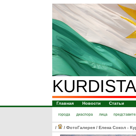
KURDISTA
Главная
Новости
Статьи
города
диаспора
лица
представите
/
/
ФотоГалерея
/
Елена Сокол - Ку