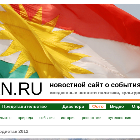
N.RU
новостной сайт о события
ежедневные новости политики, культур
Представительство
Диаспора
Фото
Видео
Оп
льство
природа
события
история
репортажи
путешествия
рдистан 2012