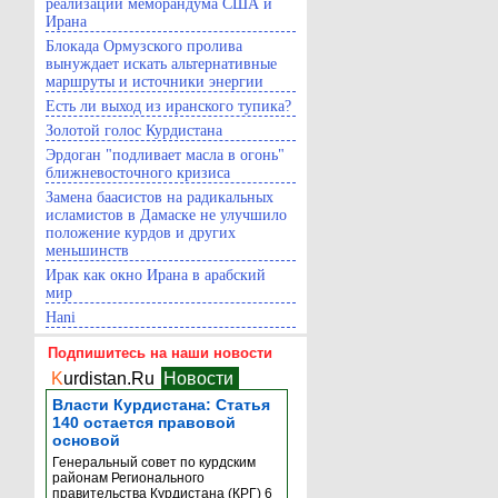
реализации меморандума США и
Ирана
Блокада Ормузского пролива
вынуждает искать альтернативные
маршруты и источники энергии
Есть ли выход из иранского тупика?
Золотой голос Курдистана
Эрдоган "подливает масла в огонь"
ближневосточного кризиса
Замена баасистов на радикальных
исламистов в Дамаске не улучшило
положение курдов и других
меньшинств
Ирак как окно Ирана в арабский
мир
Hani
Подпишитесь на наши новости
K
urdistan.Ru
Новости
Власти Курдистана: Статья
140 остается правовой
основой
Генеральный совет по курдским
районам Регионального
правительства Курдистана (КРГ) 6