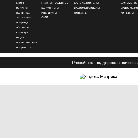
спорт
главный редактор
фотоматериалы
фотоматер
религия
колумнисты
видеоматериалы
видеомате
политика
институты
контакты
контакты
экономика
СМИ
природа
общество
культура
наука
происшествия
избранное
Разработка, поддержка и поискова