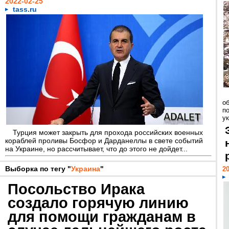
2022-02-25
tass.ru
о
п
ук
Турция может закрыть для прохода российских военных
кораблей проливы Босфор и Дарданеллы в свете событий
на Украине, но рассчитывает, что до этого не дойдет...
Выборка по тегу "
Украина
"
20
Посольство Ирака
создало горячую линию
для помощи гражданам в