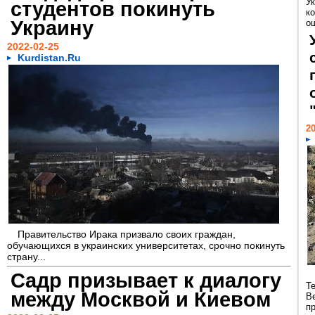
У
студентов покинуть
к
Украину
о
2022-02-25
Kurdistan.Ru
20
Правительство Ирака призвало своих граждан,
обучающихся в украинских университетах, срочно покинуть
страну...
Садр призывает к диалогу
Т
между Москвой и Киевом
В
п