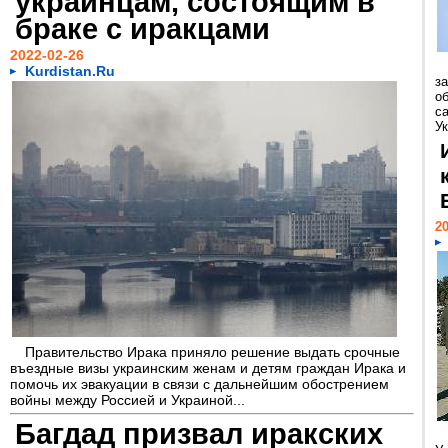
украинцам, состоящим в
браке с иракцами
2022-02-26
Kurdistan.Ru
з
о
с
Ук
20
Правительство Ирака приняло решение выдать срочные
въездные визы украинским женам и детям граждан Ирака и
помочь их эвакуации в связи с дальнейшим обострением
войны между Россией и Украиной...
Багдад призвал иракских