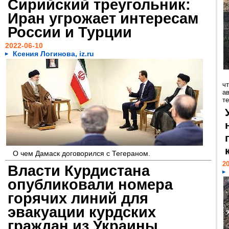
Сирийский треугольник:
Иран угрожает интересам
России и Турции
2022-06-10
Ксения Логинова, iz.ru
ч
а
те
О чем Дамаск договорился с Тегераном.
20
Власти Курдистана
опубликовали номера
горячих линий для
эвакуации курдских
граждан из Украины