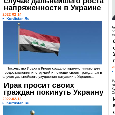
случае дальнейшего роста
напряженности в Украине
2022-02-14
Kurdistan.Ru
А
п
Ук
20
Посольство Ирака в Киеве создало горячую линию для
предоставления инструкций и помощи своим гражданам в
случае дальнейшего ухудшения ситуации в Украине...
Т
Ирак просит своих
з
К
граждан покинуть Украину
Ст
2022-02-13
Kurdistan.Ru