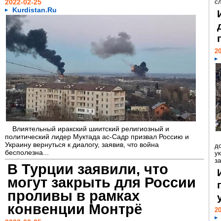
2022-02-25
с
Kurdistan.Ru
20
Влиятельный иракский шиитский религиозный и
политический лидер Муктада ас-Садр призвал Россию и
Украину вернуться к диалогу, заявив, что война
д
бесполезна...
у
з
В Турции заявили, что
могут закрыть для России
проливы в рамках
конвенции Монтрё
20