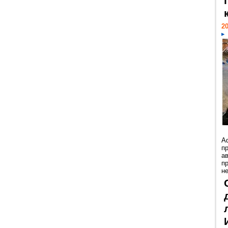
20
А
п
а
п
н