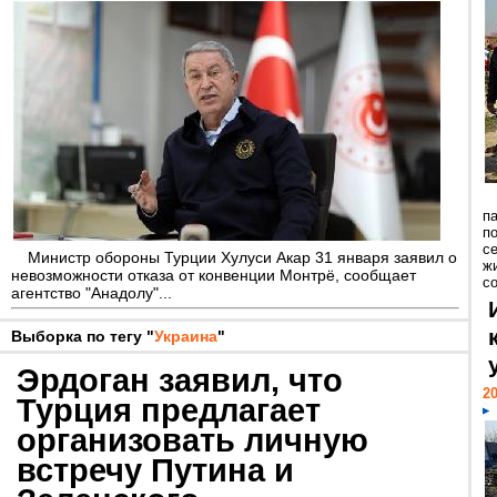
п
п
с
Министр обороны Турции Хулуси Акар 31 января заявил о
ж
невозможности отказа от конвенции Монтрё, сообщает
с
агентство "Анадолу"...
Выборка по тегу "
Украина
"
Эрдоган заявил, что
20
Турция предлагает
организовать личную
встречу Путина и