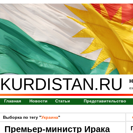
KURDISTAN.RU
н
е
Главная
Новости
Статьи
Представительство
Выборка по тегу "
Украина
"
Премьер-министр Ирака