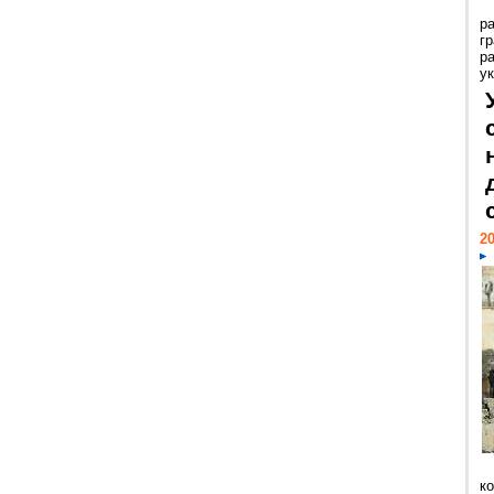
р
г
р
ук
20
к