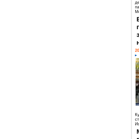
д
п
М
20
К
с
Ио