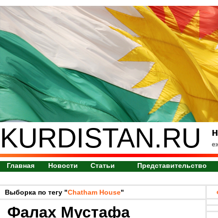
KURDISTAN.RU
н
е
Главная
Новости
Статьи
Представительство
Выборка по тегу "
Chatham House
"
Фалах Мустафа