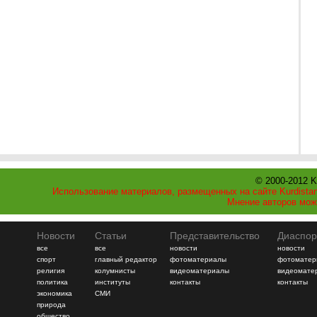
© 2000-2012 K
Использование материалов, размещенных на сайте Kurdistan
Мнение авторов мож
Новости
Статьи
Представительство
Диаспор
все
все
новости
новости
спорт
главный редактор
фотоматериалы
фотоматер
религия
колумнисты
видеоматериалы
видеомате
политика
институты
контакты
контакты
экономика
СМИ
природа
общество