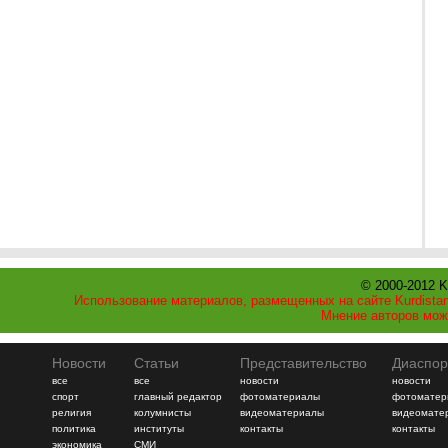
© 2000-2012 K
Использование материалов, размещенных на сайте Kurdistan
Мнение авторов мож
Новости
Статьи
Представительство
Диаспор
все
все
новости
новости
спорт
главный редактор
фотоматериалы
фотоматер
религия
колумнисты
видеоматериалы
видеомате
политика
институты
контакты
контакты
экономика
СМИ