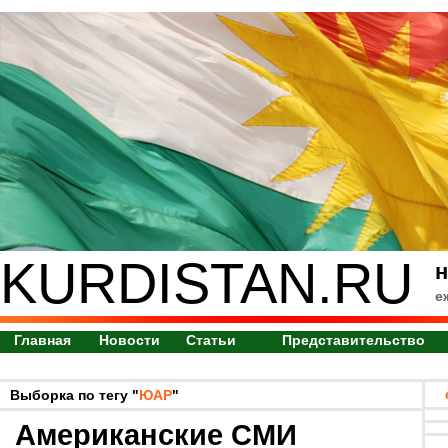
KURDISTAN.RU
н
е
Главная
Новости
Статьи
Представительство
Выборка по тегу "
ЮАР
"
Американские СМИ