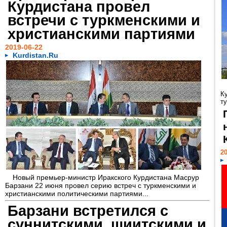
Курдистана провел
встречи с туркменскими и
христианскими партиями
2019-06-22
Kurdistan.Ru
К
т
20
Новый премьер-министр Иракского Курдистана Масрур
Барзани 22 июня провел серию встреч с туркменскими и
христианскими политическими партиями...
Барзани встретился с
суннитскими, шиитскими и