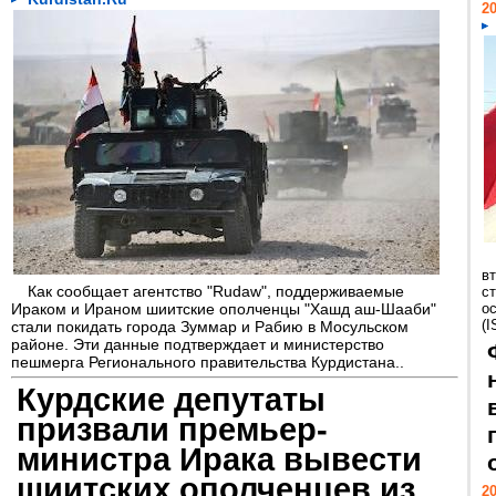
20
в
Как сообщает агентство "Rudaw", поддерживаемые
с
Ираком и Ираном шиитские ополченцы "Хашд аш-Шааби"
о
(I
стали покидать города Зуммар и Рабию в Мосульском
районе. Эти данные подтверждает и министерство
пешмерга Регионального правительства Курдистана..
Курдские депутаты
призвали премьер-
министра Ирака вывести
шиитских ополченцев из
20