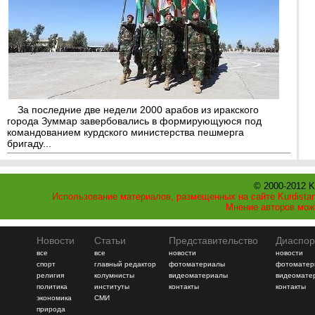
За последние две недели 2000 арабов из иракского
города Зуммар завербовались в формирующуюся под
командованием курдского министерства пешмерга
бригаду...
© 2000-2012 K
Использование материалов, размещенных на сайте Kurdistan
Мнение авторов мож
Новости
Статьи
Представительство
Диаспор
все
все
новости
новости
спорт
главный редактор
фотоматериалы
фотоматер
религия
колумнисты
видеоматериалы
видеомате
политика
институты
контакты
контакты
экономика
СМИ
природа