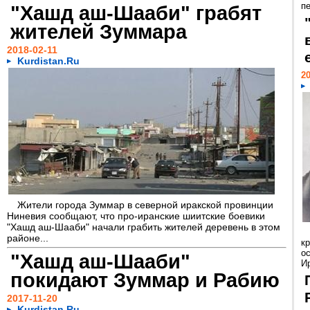
п
"Хашд аш-Шааби" грабят
жителей Зуммара
2018-02-11
Kurdistan.Ru
20
Жители города Зуммар в северной иракской провинции
Ниневия сообщают, что про-иранские шиитские боевики
"Хашд аш-Шааби" начали грабить жителей деревень в этом
районе...
к
о
"Хашд аш-Шааби"
Ир
покидают Зуммар и Рабию
2017-11-20
Kurdistan.Ru