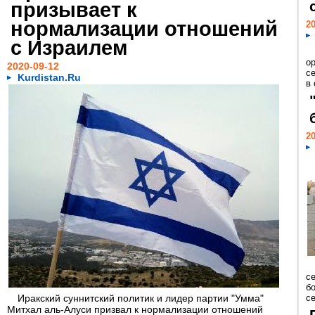
призывает к
нормализации отношений
20
с Израилем
о
2020-09-12
с
Kurdistan.Ru
в
20
с
бо
Иракский суннитский политик и лидер партии "Умма"
се
Митхал аль-Алуси призвал к нормализации отношений