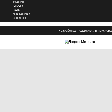
общество
культура
наука
происшествия
избранное
Разработка, поддержка и поискова