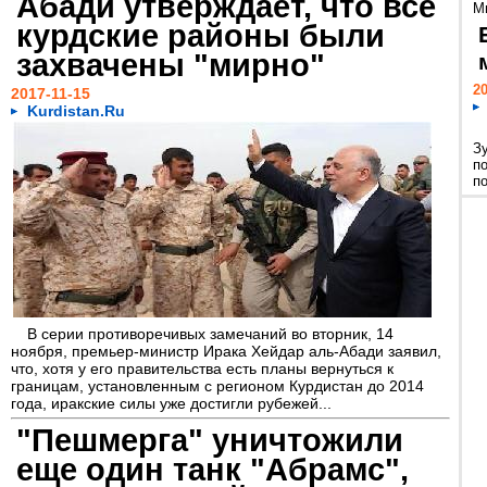
Абади утверждает, что все
М
курдские районы были
захвачены "мирно"
20
2017-11-15
Kurdistan.Ru
З
п
п
В серии противоречивых замечаний во вторник, 14
ноября, премьер-министр Ирака Хейдар аль-Абади заявил,
что, хотя у его правительства есть планы вернуться к
границам, установленным с регионом Курдистан до 2014
года, иракские силы уже достигли рубежей...
"Пешмерга" уничтожили
еще один танк "Абрамс",