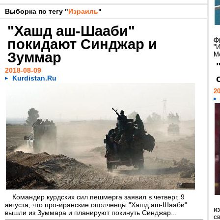
Выборка по тегу "
Израиль
"
"Хашд аш-Шааби"
покидают Синджар и
ф
"И
Зуммар
М
2018-08-09
Kurdistan.Ru
20
Командир курдских сил пешмерга заявил в четверг, 9
августа, что про-иранские ополченцы "Хашд аш-Шааби"
и
вышли из Зуммара и планируют покинуть Синджар...
с