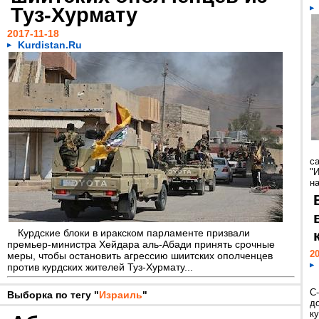
Туз-Хурмату
2017-11-18
Kurdistan.Ru
с
"
на
Курдские блоки в иракском парламенте призвали
премьер-министра Хейдара аль-Абади принять срочные
20
меры, чтобы остановить агрессию шиитских ополченцев
против курдских жителей Туз-Хурмату...
С-
Выборка по тегу "
Израиль
"
д
к