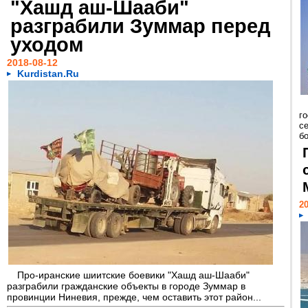
"Хашд аш-Шааби"
разграбили Зуммар перед
уходом
2018-08-12
Kurdistan.Ru
г
с
бо
20
Про-иранские шиитские боевики "Хашд аш-Шааби"
разграбили гражданские объекты в городе Зуммар в
провинции Ниневия, прежде, чем оставить этот район...