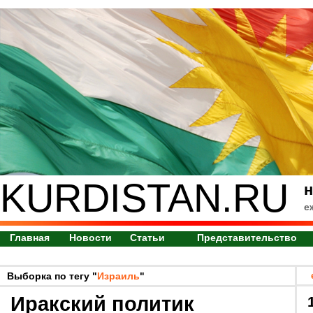
KURDISTAN.RU
н
е
Главная
Новости
Статьи
Представительство
Выборка по тегу "
Израиль
"
Иракский политик