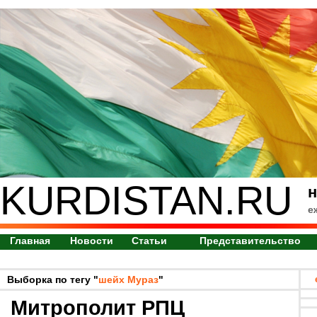
KURDISTAN.RU
н
е
Главная
Новости
Статьи
Представительство
Выборка по тегу "
шейх Мураз
"
Митрополит РПЦ