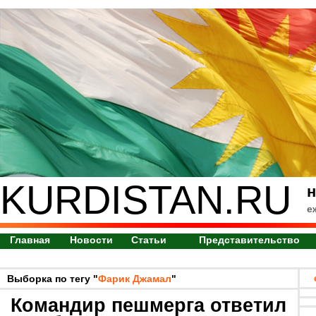
KURDISTAN.RU
н
е
Главная
Новости
Статьи
Представительство
Выборка по тегу "
Фарик Джамал
"
Командир пешмерга ответил