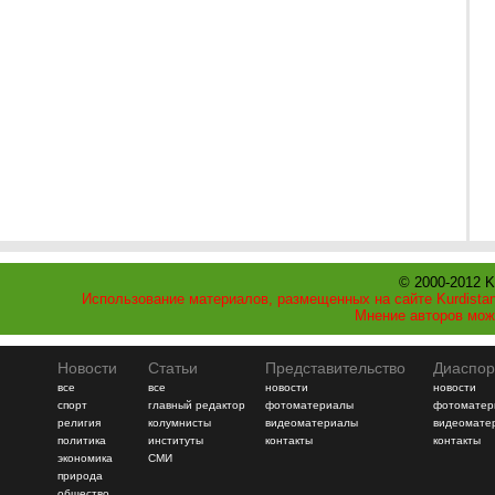
© 2000-2012 K
Использование материалов, размещенных на сайте Kurdistan
Мнение авторов мож
Новости
Статьи
Представительство
Диаспор
все
все
новости
новости
спорт
главный редактор
фотоматериалы
фотоматер
религия
колумнисты
видеоматериалы
видеомате
политика
институты
контакты
контакты
экономика
СМИ
природа
общество