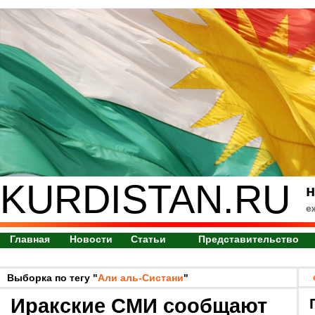
KURDISTAN.RU
н
е
Главная
Новости
Статьи
Представительство
Выборка по тегу "
Али аль-Систани
"
Иракские СМИ сообщают