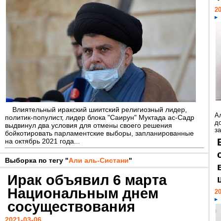
20
Влиятельный иракский шиитский религиозный лидер,
А
политик-популист, лидер блока "Саирун" Муктада ас-Садр
д
выдвинул два условия для отмены своего решения
з
бойкотировать парламентские выборы, запланированные
на октябрь 2021 года...
Выборка по тегу "
Али аль-Систани
"
Ирак объявил 6 марта
Национальным днем
20
сосуществования
2021-03-06