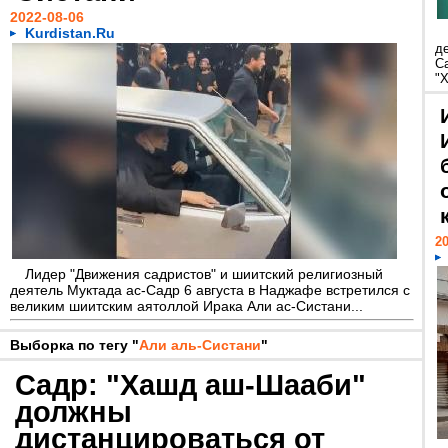
2022-08-06
Kurdistan.Ru
д
С
"
20
Лидер "Движения садристов" и шиитский религиозный
деятель Муктада ас-Садр 6 августа в Наджафе встретился с
великим шиитским аятоллой Ирака Али ас-Систани...
Выборка по тегу "
Али аль-Систани
"
Садр: "Хашд аш-Шааби"
должны
дистанцироваться от