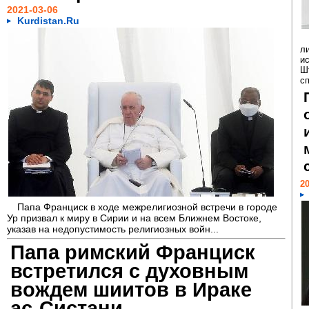
2021-03-06
Kurdistan.Ru
л
и
Ш
сп
20
Папа Франциск в ходе межрелигиозной встречи в городе
Ур призвал к миру в Сирии и на всем Ближнем Востоке,
указав на недопустимость религиозных войн...
Папа римский Франциск
встретился с духовным
вождем шиитов в Ираке
ас-Систани