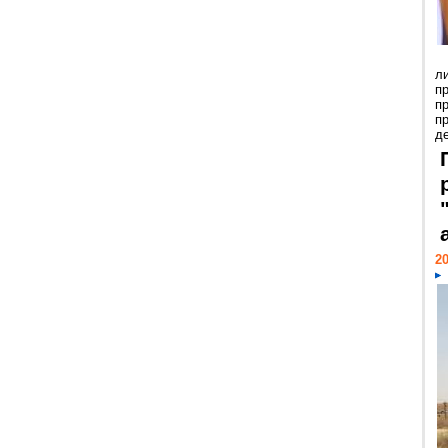
л
п
п
п
де
20