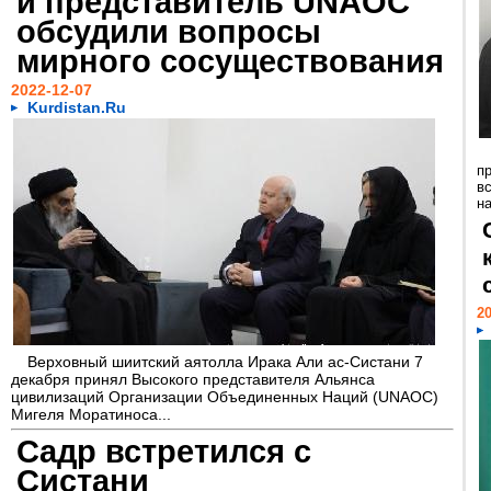
и представитель UNAOC
обсудили вопросы
мирного сосуществования
2022-12-07
Kurdistan.Ru
п
в
на
20
Верховный шиитский аятолла Ирака Али ас-Систани 7
декабря принял Высокого представителя Альянса
цивилизаций Организации Объединенных Наций (UNAOC)
Мигеля Моратиноса...
Садр встретился с
Систани