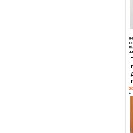
ве
н
в
з
20