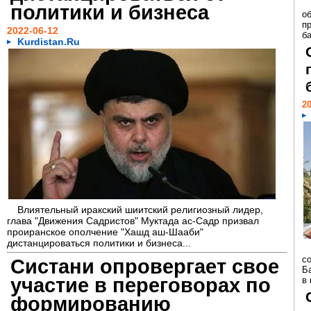
политики и бизнеса
о
п
2022-06-12
ба
Kurdistan.Ru
20
Влиятельный иракский шиитский религиозный лидер,
глава "Движения Садристов" Муктада ас-Садр призвал
проиранское ополчение "Хашд аш-Шааби"
дистанцироваться политики и бизнеса...
с
Систани опровергает свое
Б
участие в переговорах по
в
формированию