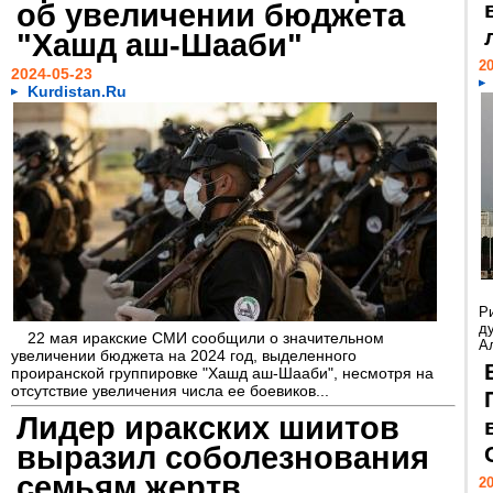
об увеличении бюджета
"Хашд аш-Шааби"
20
2024-05-23
Kurdistan.Ru
Р
д
22 мая иракские СМИ сообщили о значительном
Ал
увеличении бюджета на 2024 год, выделенного
проиранской группировке "Хашд аш-Шааби", несмотря на
отсутствие увеличения числа ее боевиков...
Лидер иракских шиитов
выразил соболезнования
семьям жертв
20