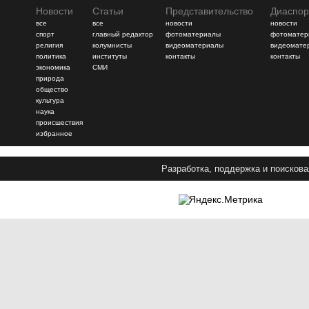
Новости
Статьи
Представительство
Диаспор
все
все
новости
новости
спорт
главный редактор
фотоматериалы
фотоматер
религия
колумнисты
видеоматериалы
видеомате
политика
институты
контакты
контакты
экономика
СМИ
природа
общество
культура
наука
происшествия
избранное
Разработка, поддержка и поискова