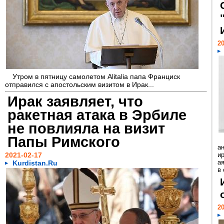
20
Утром в пятницу самолетом Alitalia папа Франциск
отправился с апостольским визитом в Ирак...
Ирак заявляет, что
ракетная атака в Эрбиле
не повлияла на визит
Папы Римского
а
2021-02-17
и
а
Kurdistan.Ru
в 
20