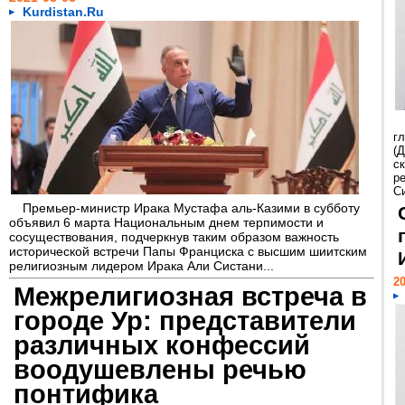
Kurdistan.Ru
г
(
с
р
Си
Премьер-министр Ирака Мустафа аль-Казими в субботу
объявил 6 марта Национальным днем терпимости и
сосуществования, подчеркнув таким образом важность
исторической встречи Папы Франциска с высшим шиитским
религиозным лидером Ирака Али Систани...
20
Межрелигиозная встреча в
городе Ур: представители
различных конфессий
воодушевлены речью
понтифика