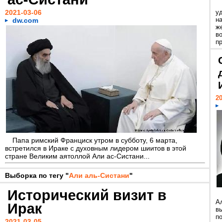
2021-03-06
у
н
dw.com
ж
в
пр
20
Папа римский Франциск утром в субботу, 6 марта,
встретился в Ираке с духовным лидером шиитов в этой
стране Великим аятоллой Али ас-Систани...
Выборка по тегу "
Али аль-Систани
"
Исторический визит в
А
Ирак
в
по
2021-03-05