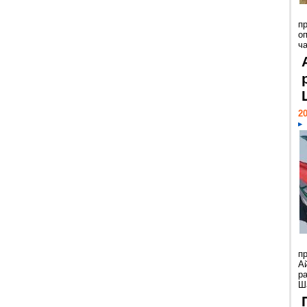
п
о
ч
20
п
А
р
Ша