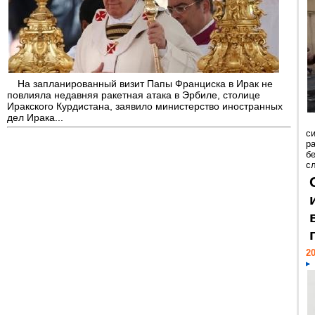
На запланированный визит Папы Франциска в Ирак не
повлияла недавняя ракетная атака в Эрбиле, столице
Иракского Курдистана, заявило министерство иностранных
дел Ирака...
с
р
б
с
20